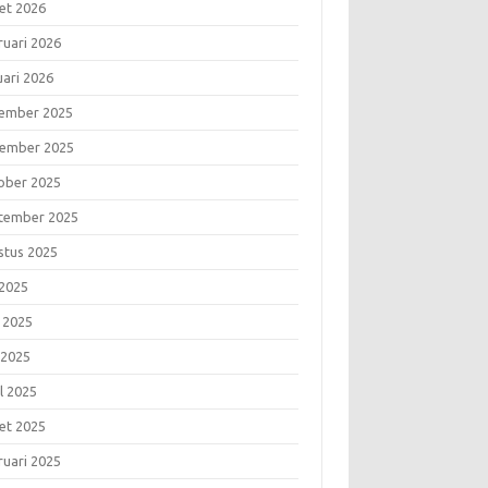
et 2026
ruari 2026
uari 2026
ember 2025
ember 2025
ober 2025
tember 2025
stus 2025
 2025
i 2025
 2025
l 2025
et 2025
ruari 2025