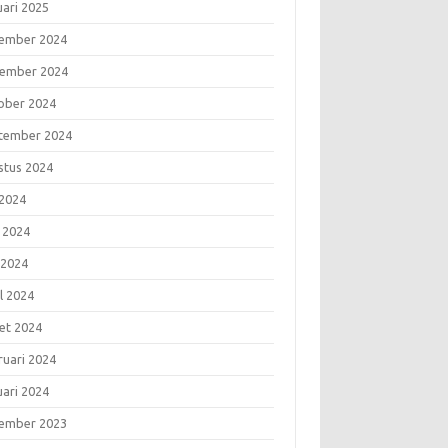
uari 2025
ember 2024
ember 2024
ober 2024
tember 2024
stus 2024
 2024
i 2024
 2024
l 2024
et 2024
ruari 2024
uari 2024
ember 2023