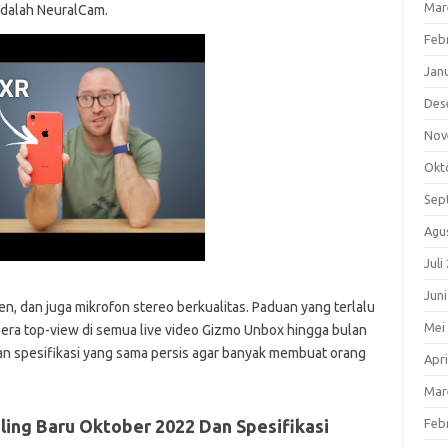
Mar
adalah NeuralCam.
Feb
Jan
Des
Nov
Okt
Sep
Agu
Juli
Jun
en, dan juga mikrofon stereo berkualitas. Paduan yang terlalu
Mei
era top-view di semua live video Gizmo Unbox hingga bulan
 dan spesifikasi yang sama persis agar banyak membuat orang
Apri
Mar
ling Baru Oktober 2022 Dan Spesifikasi
Feb