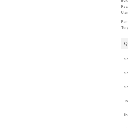
Buka
Ray
Ula
Pan
Ter
Q
sl
sl
sl
Jo
li