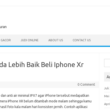
buran
T GACOR
JUDI ONLINE
ABOUT US
CONTACT US
Cari
a Lebih Baik Beli Iphone Xr
untu
A
0 Comment
Juli
5 dan anti air minimal IPX7 agar iPhone tersebut medapatkan
Mei
kamera iPhone XR belum ditambah mode malam sehingga kamu
Apri
sil foto kala malam hari konsisten jernih. Contoh aplikasi