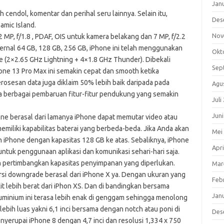
Jan
cendol, komentar dan perihal seru lainnya. Selain itu,
Des
amic Island.
Nov
2 MP, f/1.8 , PDAF, OIS untuk kamera belakang dan 7 MP, f/2.2
ternal 64 GB, 128 GB, 256 GB, iPhone ini telah menggunakan
Okt
 (2×2.65 GHz Lightning + 4×1.8 GHz Thunder). Dibekali
Sep
one 13 Pro Max ini semakin cepat dan smooth ketika
osesan data juga diklaim 50% lebih baik daripada pada
Agu
a berbagai pembaruan fitur-fitur pendukung yang semakin
Juli
Jun
one berasal dari lamanya iPhone dapat memutar video atau
emiliki kapabilitas baterai yang berbeda-beda. Jika Anda akan
Mei
ah iPhone dengan kapasitas 128 GB ke atas. Sebaliknya, iPhone
Apri
tuk penggunaan aplikasi dan komunikasi sehari-hari saja.
an pertimbangkan kapasitas penyimpanan yang diperlukan.
Mar
ersi downgrade berasal dari iPhone X ya. Dengan ukuran yang
Feb
kit lebih berat dari iPhon XS. Dan di bandingkan bersama
Jan
uminium ini terasa lebih enak di genggam sehingga menolong
ebih luas yakni 6,1 inci bersama dengan notch atau poni di
Des
enyerupai iPhone 8 dengan 4,7 inci dan resolusi 1,334 x 750