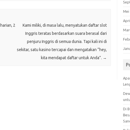
Sep
Mei
Apri
harian, 2
Kami miliki, di masa lalu, menyatukan daftar slot
Mar
Inggris teratas berdasarkan suara berasal dari
Feb
penjuru Inggris di semua dunia. Tapi kali ini di
Jan
sekitar, satu kasino tercapai dan mengatakan “hey,
kita mendapat daftar untuk Anda”.
→
P
Apa
Len
Dew
unt
Di 
Besa
San