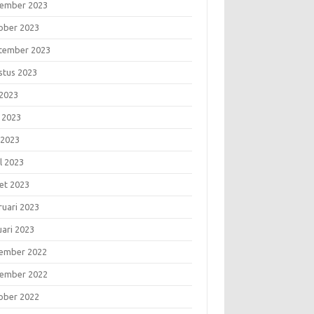
ember 2023
ober 2023
tember 2023
stus 2023
 2023
i 2023
 2023
l 2023
et 2023
ruari 2023
uari 2023
ember 2022
ember 2022
ober 2022