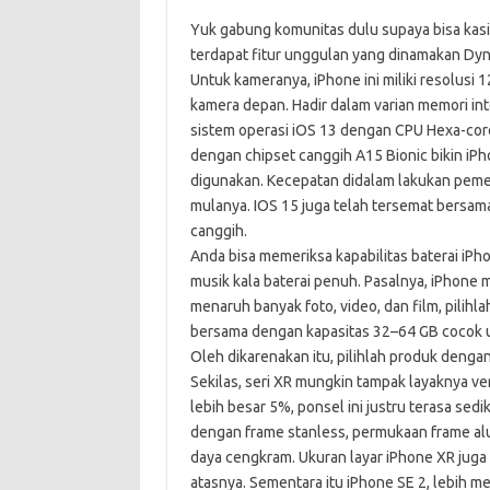
Yuk gabung komunitas dulu supaya bisa kasih 
terdapat fitur unggulan yang dinamakan Dyn
Untuk kameranya, iPhone ini miliki resolusi 1
kamera depan. Hadir dalam varian memori in
sistem operasi iOS 13 dengan CPU Hexa-core
dengan chipset canggih A15 Bionic bikin iPh
digunakan. Kecepatan didalam lakukan pemer
mulanya. IOS 15 juga telah tersemat bersam
canggih.
Anda bisa memeriksa kapabilitas baterai iPh
musik kala baterai penuh. Pasalnya, iPhone m
menaruh banyak foto, video, dan film, pilihl
bersama dengan kapasitas 32–64 GB cocok un
Oleh dikarenakan itu, pilihlah produk deng
Sekilas, seri XR mungkin tampak layaknya v
lebih besar 5%, ponsel ini justru terasa sedi
dengan frame stanless, permukaan frame al
daya cengkram. Ukuran layar iPhone XR juga l
atasnya. Sementara itu iPhone SE 2, lebih m