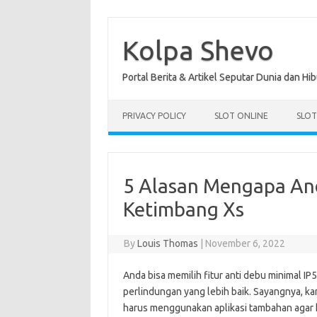
Skip
to
content
Kolpa Shevo
Portal Berita & Artikel Seputar Dunia dan Hi
PRIVACY POLICY
SLOT ONLINE
SLO
5 Alasan Mengapa And
Ketimbang Xs
By
Louis Thomas
|
November 6, 2022
Anda bisa memilih fitur anti debu minimal IP
perlindungan yang lebih baik. Sayangnya, 
harus menggunakan aplikasi tambahan agar ha