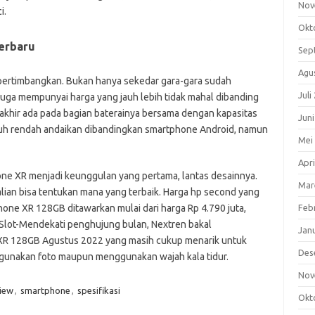
Nov
i.
Okt
erbaru
Sep
Agu
 dipertimbangkan. Bukan hanya sekedar gara-gara sudah
Juli
juga mempunyai harga yang jauh lebih tidak mahal dibanding
 akhir ada pada bagian baterainya bersama dengan kapasitas
Jun
jauh rendah andaikan dibandingkan smartphone Android, namun
Mei
Apri
one XR menjadi keunggulan yang pertama, lantas desainnya.
Mar
kalian bisa tentukan mana yang terbaik. Harga hp second yang
one XR 128GB ditawarkan mulai dari harga Rp 4.790 juta,
Feb
 Slot-Mendekati penghujung bulan, Nextren bakal
Jan
XR 128GB Agustus 2022 yang masih cukup menarik untuk
Des
ggunakan foto maupun menggunakan wajah kala tidur.
Nov
iew
,
smartphone
,
spesifikasi
Okt