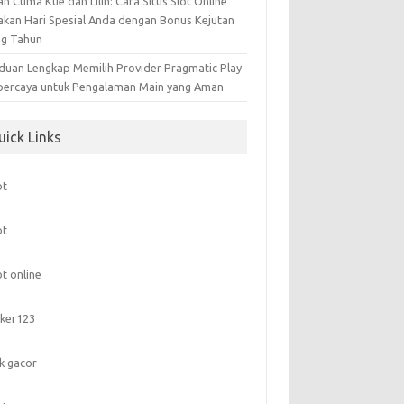
n Cuma Kue dan Lilin: Cara Situs Slot Online
akan Hari Spesial Anda dengan Bonus Kejutan
ng Tahun
duan Lengkap Memilih Provider Pragmatic Play
percaya untuk Pengalaman Main yang Aman
uick Links
ot
ot
ot online
ker123
nk gacor