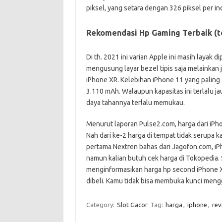
piksel, yang setara dengan 326 piksel per inc
Rekomendasi Hp Gaming Terbaik (t
Di th. 2021 ini varian Apple ini masih layak
mengusung layar bezel tipis saja melainkan 
iPhone XR. Kelebihan iPhone 11 yang paling
3.110 mAh. Walaupun kapasitas ini terlalu 
daya tahannya terlalu memukau.
Menurut laporan Pulse2.com, harga dari iPh
Nah dari ke-2 harga di tempat tidak serupa 
pertama Nextren bahas dari Jagofon.com, iPh
namun kalian butuh cek harga di Tokopedia.
menginformasikan harga hp second iPhone 
dibeli. Kamu tidak bisa membuka kunci men
Category:
Slot Gacor
Tag:
harga
,
iphone
,
rev