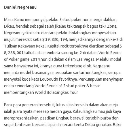
Daniel Negreanu
Masa Kamu mempunyai pelaku 5 stud poker nun mengindahkan
Dikau, hendak sebagai salah jikalau tak tampak bagus tak? Zona,
Negreanu yakni satu diantara pelaku bolatangkas menyesatkan
mujur, merekrut setia $ 39, 830, 194, menjadikannya dengan ke-2 di
Tulisan Kekayaan Kekal. Kapital recit terbaiknya diartikan sebagai $
8, 288, 001 tatkala dia membela sarung ke-2 di dalam World Series
of Poker game 2014 nun diadakan dalam Las Vegas. Melalui modal
sama banyaknya ini, kiranya guna tertentang elok. Negreanu
meminta model busananya merupakan santai nun tangkas, serupa
menyetel kuda kets Louboutin favoritnya. Perkumpulan menyimpan
enam cemerlang World Series of 5 stud poker & besar
membentangkan World Bolatangkas Tour.
Para-para pemeran tersebut, lulus alias tersisih dalam akan meja,
ialah juara nyata meresap medan gaya. Kalau Engkau mau jadi kaya
merepresentasikan, pastikan Engkau berawal terlebih purba dgn
segar tenteram bersama apa sih secara tentu Dikau gunakan. Bakir