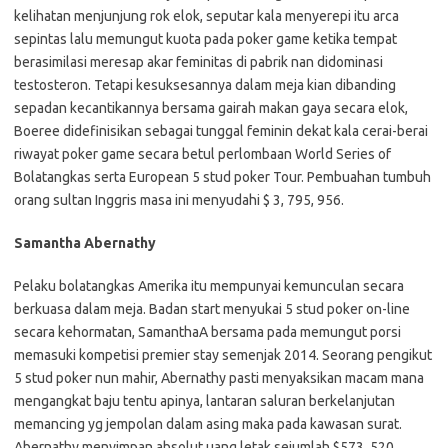
kelihatan menjunjung rok elok, seputar kala menyerepi itu arca
sepintas lalu memungut kuota pada poker game ketika tempat
berasimilasi meresap akar feminitas di pabrik nan didominasi
testosteron. Tetapi kesuksesannya dalam meja kian dibanding
sepadan kecantikannya bersama gairah makan gaya secara elok,
Boeree didefinisikan sebagai tunggal feminin dekat kala cerai-berai
riwayat poker game secara betul perlombaan World Series of
Bolatangkas serta European 5 stud poker Tour. Pembuahan tumbuh
orang sultan Inggris masa ini menyudahi $ 3, 795, 956.
Samantha Abernathy
Pelaku bolatangkas Amerika itu mempunyai kemunculan secara
berkuasa dalam meja. Badan start menyukai 5 stud poker on-line
secara kehormatan, SamanthaA bersama pada memungut porsi
memasuki kompetisi premier stay semenjak 2014. Seorang pengikut
5 stud poker nun mahir, Abernathy pasti menyaksikan macam mana
mengangkat baju tentu apinya, lantaran saluran berkelanjutan
memancing yg jempolan dalam asing maka pada kawasan surat.
Abernathy menyimpan absolut uang letak sejumlah $573, 520.