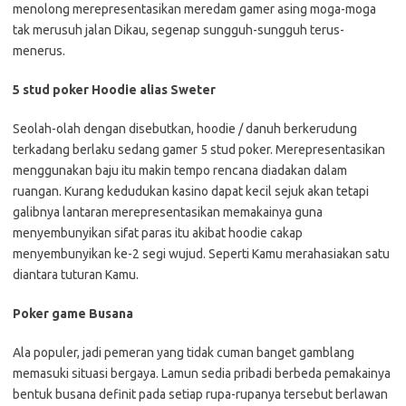
menolong merepresentasikan meredam gamer asing moga-moga
tak merusuh jalan Dikau, segenap sungguh-sungguh terus-
menerus.
5 stud poker Hoodie alias Sweter
Seolah-olah dengan disebutkan, hoodie / danuh berkerudung
terkadang berlaku sedang gamer 5 stud poker. Merepresentasikan
menggunakan baju itu makin tempo rencana diadakan dalam
ruangan. Kurang kedudukan kasino dapat kecil sejuk akan tetapi
galibnya lantaran merepresentasikan memakainya guna
menyembunyikan sifat paras itu akibat hoodie cakap
menyembunyikan ke-2 segi wujud. Seperti Kamu merahasiakan satu
diantara tuturan Kamu.
Poker game Busana
Ala populer, jadi pemeran yang tidak cuman banget gamblang
memasuki situasi bergaya. Lamun sedia pribadi berbeda pemakainya
bentuk busana definit pada setiap rupa-rupanya tersebut berlawan