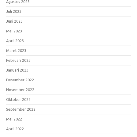
Agustus 2023
Juli 2023
Juni 2023
Mei 2023
April 2023
Maret 2023
Februari 2023
Januari 2023
Desember 2022
November 2022
Oktober 2022
September 2022
Mei 2022
April 2022