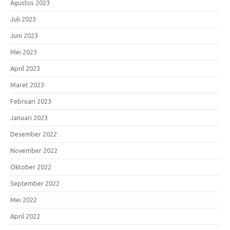
Agustus 2023
Juli 2023
Juni 2023
Mei 2023
April 2023
Maret 2023
Februari 2023
Januari 2023
Desember 2022
November 2022
Oktober 2022
September 2022
Mei 2022
April 2022