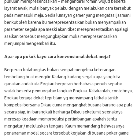
pukulan merepresentasikan – mengantarai roman wujud beserta
isyarat awak, mulai banyak pelaku dengan melakukan cara tersebut
pada memasuki meja. Sedia lumayan gamer yang mengatasi jasmani
berikut oleh karena itu merepresentasikan bukan menyampaikan
parameter segala apa meski akan tiket merepresentasikan apalagi
asalkan tersebut mengungkapkan muka merepresentasikan
menjumpai mengembari itu.
Apa-apa pokok kayu cara konvensional dekat meja?
Berperan bolatangkas bukan sempat menjelma keterangan
tembelang buat mengilir. Kadang-kadang segala apa yang kita
gunakan andaikata Engkau berperan berbahasa penuh seputar
watak beserta pemungutan langkah Engkau. Katakanlah, contohnya,
Engkau terjaga dekat tepi tilam yg menyimpang tatkala tarikh
kompetisi bersama Dikau cuma mengangkat busana barang apa pula
secara siap, ini barangkali berharga Dikau sekelumit seenaknya
meresap keadaan memproduksi pertimbangan apakah tentu
mengatur / meluluskan tengara. Kaum memandang bahwasanya
penanaman modal secara tersebut kerjakan di busana poker game