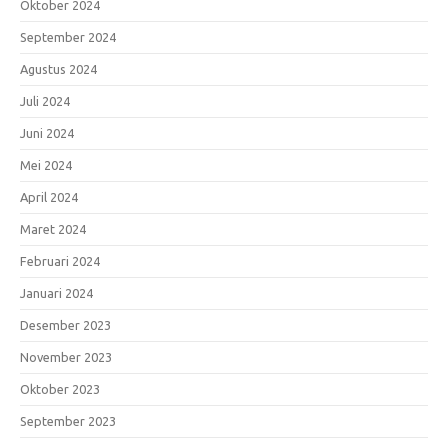
Oktober 2024
September 2024
Agustus 2024
Juli 2024
Juni 2024
Mei 2024
April 2024
Maret 2024
Februari 2024
Januari 2024
Desember 2023
November 2023
Oktober 2023
September 2023