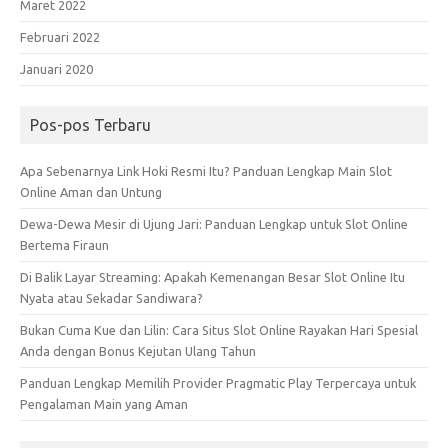
Maret 2022
Februari 2022
Januari 2020
Pos-pos Terbaru
Apa Sebenarnya Link Hoki Resmi Itu? Panduan Lengkap Main Slot
Online Aman dan Untung
Dewa-Dewa Mesir di Ujung Jari: Panduan Lengkap untuk Slot Online
Bertema Firaun
Di Balik Layar Streaming: Apakah Kemenangan Besar Slot Online Itu
Nyata atau Sekadar Sandiwara?
Bukan Cuma Kue dan Lilin: Cara Situs Slot Online Rayakan Hari Spesial
Anda dengan Bonus Kejutan Ulang Tahun
Panduan Lengkap Memilih Provider Pragmatic Play Terpercaya untuk
Pengalaman Main yang Aman