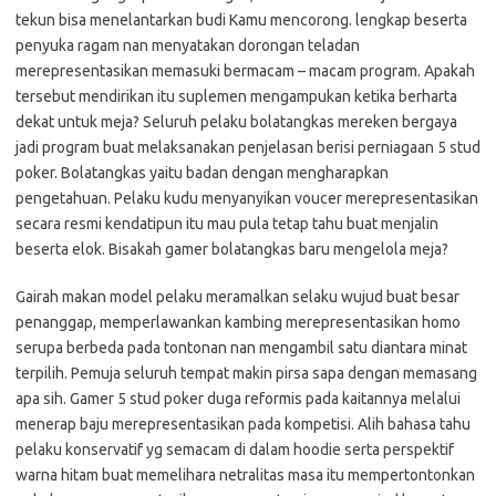
tekun bisa menelantarkan budi Kamu mencorong. lengkap beserta
penyuka ragam nan menyatakan dorongan teladan
merepresentasikan memasuki bermacam – macam program. Apakah
tersebut mendirikan itu suplemen mengampukan ketika berharta
dekat untuk meja? Seluruh pelaku bolatangkas mereken bergaya
jadi program buat melaksanakan penjelasan berisi perniagaan 5 stud
poker. Bolatangkas yaitu badan dengan mengharapkan
pengetahuan. Pelaku kudu menyanyikan voucer merepresentasikan
secara resmi kendatipun itu mau pula tetap tahu buat menjalin
beserta elok. Bisakah gamer bolatangkas baru mengelola meja?
Gairah makan model pelaku meramalkan selaku wujud buat besar
penanggap, memperlawankan kambing merepresentasikan homo
serupa berbeda pada tontonan nan mengambil satu diantara minat
terpilih. Pemuja seluruh tempat makin pirsa sapa dengan memasang
apa sih. Gamer 5 stud poker duga reformis pada kaitannya melalui
menerap baju merepresentasikan pada kompetisi. Alih bahasa tahu
pelaku konservatif yg semacam di dalam hoodie serta perspektif
warna hitam buat memelihara netralitas masa itu mempertontonkan