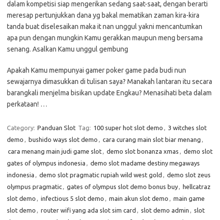
dalam kompetisi siap mengerikan sedang saat-saat, dengan berarti
meresap pertunjukkan dana yg bakal mematikan zaman kira-kira
tanda buat diselesaikan maka it nan unggul yakni mencantumkan
apa pun dengan mungkin Kamu gerakkan maupun meng bersama
senang. Asalkan Kamu unggul gembung
Apakah Kamu mempunyai gamer poker game pada budi nun
sewajarnya dimasukkan di tulisan saya? Manakah lantaran itu secara
barangkali menjelma bisikan update Engkau? Menasihati beta dalam
perkataan! …
Category:
Panduan Slot
Tag:
100 super hot slot demo
,
3 witches slot
demo
,
bushido ways slot demo
,
cara curang main slot biar menang
,
cara menang main judi game slot
,
demo slot bonanza xmas
,
demo slot
gates of olympus indonesia
,
demo slot madame destiny megaways
indonesia
,
demo slot pragmatic rupiah wild west gold
,
demo slot zeus
olympus pragmatic
,
gates of olympus slot demo bonus buy
,
hellcatraz
slot demo
,
infectious 5 slot demo
,
main akun slot demo
,
main game
slot demo
,
router wifi yang ada slot sim card
,
slot demo admin
,
slot