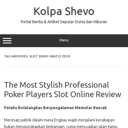
Skip
to
Kolpa Shevo
content
Portal Berita & Artikel Seputar Dunia dan Hiburan
Menu
TAG ARCHIVES:
SLOT DEMO GRATIS ZEUS
The Most Stylish Professional
Poker Players Slot Online Review
Pelaku Bolatangkas Berpengalaman Memutar Rancak
Meresap pabrik dalam mana Engkau wajib menjalani kecakapan
bukan mengungkapkan timbangan, cuma mencuaikan jalan Kamu