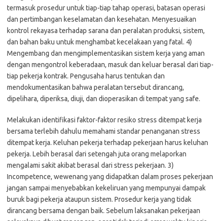
termasuk prosedur untuk tiap-tiap tahap operasi, batasan operasi
dan pertimbangan keselamatan dan kesehatan. Menyesuaikan
kontrol rekayasa terhadap sarana dan peralatan produksi, sistem,
dan bahan baku untuk menghambat kecelakaan yang fatal. 4)
Mengembang dan mengimplementasikan sistem kerja yang aman
dengan mengontrol keberadaan, masuk dan keluar berasal dari tiap-
tiap pekerja kontrak. Pengusaha harus tentukan dan
mendokumentasikan bahwa peralatan tersebut dirancang,
dipelihara, diperiksa, diuji, dan dioperasikan di tempat yang safe.
Melakukan identifikasi faktor-faktor resiko stress ditempat kerja
bersama terlebih dahulu memahami standar penanganan stress
ditempat kerja. Keluhan pekerja terhadap pekerjaan harus keluhan
pekerja. Lebih berasal dari setengah juta orang melaporkan
mengalami sakit akibat berasal dari stress pekerjaan. 3)
Incompetence, wewenang yang didapatkan dalam proses pekerjaan
jangan sampai menyebabkan kekeliruan yang mempunyai dampak
buruk bagi pekerja ataupun sistem. Prosedur kerja yang tidak
dirancang bersama dengan baik. Sebelum laksanakan pekerjaan