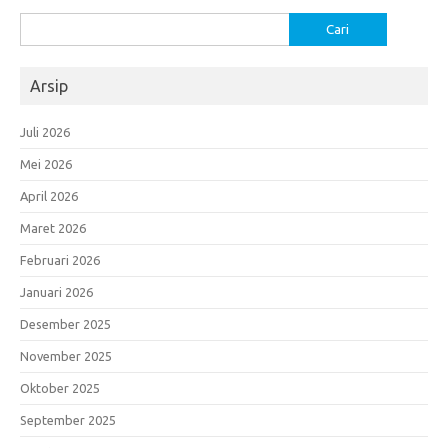
Cari
untuk:
Arsip
Juli 2026
Mei 2026
April 2026
Maret 2026
Februari 2026
Januari 2026
Desember 2025
November 2025
Oktober 2025
September 2025