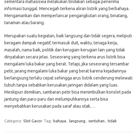
sementara mahasiswa melakukan tindakan sebagai penerima
informasi tunggal. Mencegah terkena aliran listrik yang berbahaya.
Mengamankan dan memperlancar pengangkutan orang, binatang,
tanaman atau barang.
Merupakan suatu kegiatan, baik langsung dan tidak segera, meliputi
beragam dampak negatif, termasuk duit, waktu, tenaga kerja,
masalah, nama baik, politik dan kerugian-kerugian lain yang tidak
dinyatakan secara jelas. Seseorang yang terkena arus listrik bisa
mengalami luka bakar yang berat. Tetapi, jika seseorang tersambar
petir, jarang mengalami luka bakar yang berat karena kejadiannya
berlangsung terlalu cepat sehingga arus listrik cenderung melewati
tubuh tanpa sebabkan kerusakan jaringan didalam yang luas.
Meskipun demikian, sambaran petir bisa menimbulkan konslet pada
jantung dan paru-paru dan melumpuhkannya serta bisa
menyebabkan kerusakan pada saraf atau otak.…
Category:
Slot Gacor
Tag:
bahaya
,
langsung
,
sentuhan
,
tidak