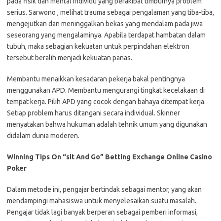
pada fisik dan mental individu yang berakibat timbulnya problem
serius. Sarwono , melihat trauma sebagai pengalaman yang tiba-tiba,
mengejutkan dan meninggalkan bekas yang mendalam pada jiwa
seseorang yang mengalaminya. Apabila terdapat hambatan dalam
tubuh, maka sebagian kekuatan untuk perpindahan elektron
tersebut beralih menjadi kekuatan panas.
Membantu menaikkan kesadaran pekerja bakal pentingnya
menggunakan APD. Membantu mengurangi tingkat kecelakaan di
tempat kerja. Pilih APD yang cocok dengan bahaya ditempat kerja.
Setiap problem harus ditangani secara individual. Skinner
menyatakan bahwa hukuman adalah tehnik umum yang digunakan
didalam dunia moderen.
Winning Tips On “sit And Go” Betting Exchange Online Casino
Poker
Dalam metode ini, pengajar bertindak sebagai mentor, yang akan
mendampingi mahasiswa untuk menyelesaikan suatu masalah.
Pengajar tidak lagi banyak berperan sebagai pemberi informasi,