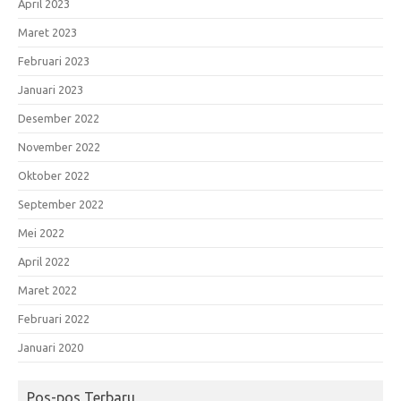
April 2023
Maret 2023
Februari 2023
Januari 2023
Desember 2022
November 2022
Oktober 2022
September 2022
Mei 2022
April 2022
Maret 2022
Februari 2022
Januari 2020
Pos-pos Terbaru