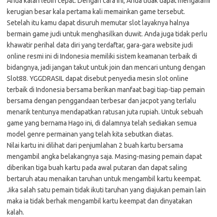
Anda kalah lebih cepat. Dengan cara ini, Anda tidak dapat mengalami
kerugian besar kala pertama kali memainkan game tersebut.
Setelah itu kamu dapat disuruh memutar slot layaknya halnya
bermain game judi untuk menghasilkan duwit. Anda juga tidak perlu
khawatir perihal data diri yang terdaftar, gara-gara website judi
online resmi ini di Indonesia memiliki sistem keamanan terbaik di
bidangnya, jadi jangan takut untuk join dan mencari untung dengan
Slot88. YGGDRASIL dapat disebut penyedia mesin slot online
terbaik di Indonesia bersama berikan manfaat bagi tiap-tiap pemain
bersama dengan penggandaan terbesar dan jacpot yang terlalu
menarik tentunya mendapatkan ratusan juta rupiah. Untuk sebuah
game yang bernama Hago ini, di dalamnya telah sediakan semua
model genre permainan yang telah kita sebutkan diatas.
Nilai kartu ini dilihat dari penjumlahan 2 buah kartu bersama
mengambil angka belakangnya saja. Masing-masing pemain dapat
diberikan tiga buah kartu pada awal putaran dan dapat saling
bertaruh atau menaikan taruhan untuk mengambil kartu keempat.
Jika salah satu pemain tidak ikuti taruhan yang diajukan pemain lain
maka ia tidak berhak mengambil kartu keempat dan dinyatakan
kalah.