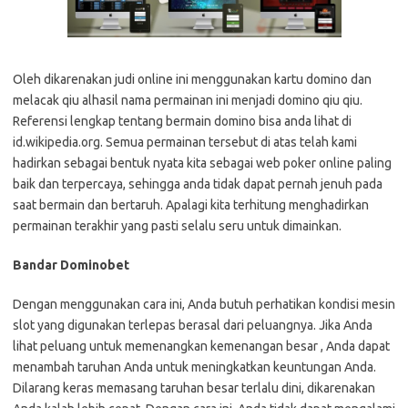
Oleh dikarenakan judi online ini menggunakan kartu domino dan
melacak qiu alhasil nama permainan ini menjadi domino qiu qiu.
Referensi lengkap tentang bermain domino bisa anda lihat di
id.wikipedia.org. Semua permainan tersebut di atas telah kami
hadirkan sebagai bentuk nyata kita sebagai web poker online paling
baik dan terpercaya, sehingga anda tidak dapat pernah jenuh pada
saat bermain dan bertaruh. Apalagi kita terhitung menghadirkan
permainan terakhir yang pasti selalu seru untuk dimainkan.
Bandar Dominobet
Dengan menggunakan cara ini, Anda butuh perhatikan kondisi mesin
slot yang digunakan terlepas berasal dari peluangnya. Jika Anda
lihat peluang untuk memenangkan kemenangan besar , Anda dapat
menambah taruhan Anda untuk meningkatkan keuntungan Anda.
Dilarang keras memasang taruhan besar terlalu dini, dikarenakan