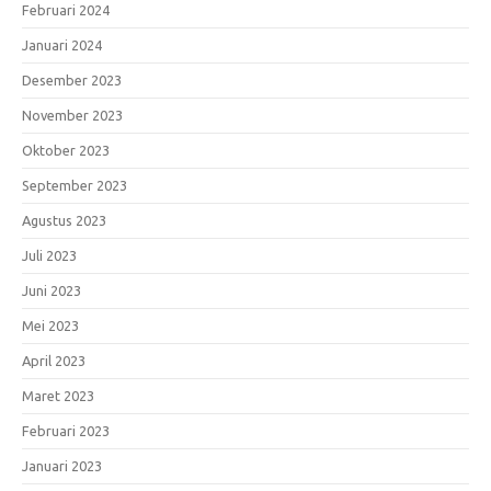
Februari 2024
Januari 2024
Desember 2023
November 2023
Oktober 2023
September 2023
Agustus 2023
Juli 2023
Juni 2023
Mei 2023
April 2023
Maret 2023
Februari 2023
Januari 2023