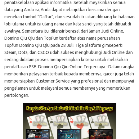
penatakelolaan aplikasi informatika. Setelah meyakinkan semua
data yang Anda isi, Anda dapat melanjutkan bersama dengan
menekan tombol “Daftar”, dan sesudah itu akan dibuang ke halaman
lobi utama untuk isi ulang nama dan kata sandi yang telah dibuat di
awalnya. Sementara itu, dilansir berasal dari laman Judi Online,
Domino Qiu Qiu dan TopFun terdaftar atas nama perusahaan
Topfun Domino Qiu Qiu pada 28 Juli. Tiga platform gimseperti
Steam, Dota, dan CSGO udah sukses menghubungi Judi Online dan
sedang didalam proses mempersiapkan kriteria untuk melakukan
pendaftaran PSE. Domino Qiu Qiu Online Terpercaya –Dalam rangka
memberikan pelayanan terbaik kepada membernya, gacor juga telah
mempersiapkan Customer Service yang profesional dan mempunyai
pengalaman untuk melayani semua membernya yang memerlukan
pertolongan.