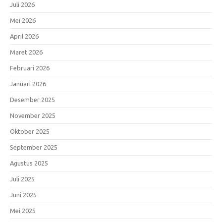
Juli 2026
Mei 2026
April 2026
Maret 2026
Februari 2026
Januari 2026
Desember 2025
November 2025
Oktober 2025
September 2025
Agustus 2025
Juli 2025
Juni 2025
Mei 2025