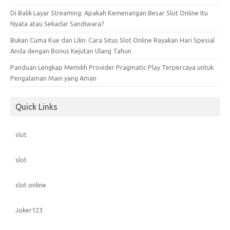
Di Balik Layar Streaming: Apakah Kemenangan Besar Slot Online Itu
Nyata atau Sekadar Sandiwara?
Bukan Cuma Kue dan Lilin: Cara Situs Slot Online Rayakan Hari Spesial
Anda dengan Bonus Kejutan Ulang Tahun
Panduan Lengkap Memilih Provider Pragmatic Play Terpercaya untuk
Pengalaman Main yang Aman
Quick Links
slot
slot
slot online
Joker123