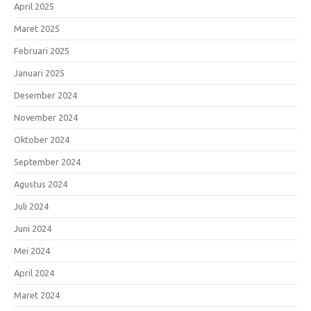
April 2025
Maret 2025
Februari 2025
Januari 2025
Desember 2024
November 2024
Oktober 2024
September 2024
Agustus 2024
Juli 2024
Juni 2024
Mei 2024
April 2024
Maret 2024