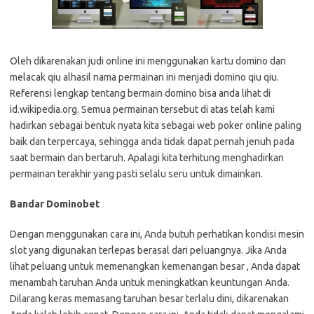
Oleh dikarenakan judi online ini menggunakan kartu domino dan
melacak qiu alhasil nama permainan ini menjadi domino qiu qiu.
Referensi lengkap tentang bermain domino bisa anda lihat di
id.wikipedia.org. Semua permainan tersebut di atas telah kami
hadirkan sebagai bentuk nyata kita sebagai web poker online paling
baik dan terpercaya, sehingga anda tidak dapat pernah jenuh pada
saat bermain dan bertaruh. Apalagi kita terhitung menghadirkan
permainan terakhir yang pasti selalu seru untuk dimainkan.
Bandar Dominobet
Dengan menggunakan cara ini, Anda butuh perhatikan kondisi mesin
slot yang digunakan terlepas berasal dari peluangnya. Jika Anda
lihat peluang untuk memenangkan kemenangan besar , Anda dapat
menambah taruhan Anda untuk meningkatkan keuntungan Anda.
Dilarang keras memasang taruhan besar terlalu dini, dikarenakan