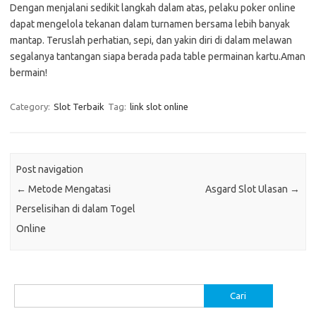
Dengan menjalani sedikit langkah dalam atas, pelaku poker online
dapat mengelola tekanan dalam turnamen bersama lebih banyak
mantap. Teruslah perhatian, sepi, dan yakin diri di dalam melawan
segalanya tantangan siapa berada pada table permainan kartu.Aman
bermain!
Category:
Slot Terbaik
Tag:
link slot online
Post navigation
←
Metode Mengatasi
Asgard Slot Ulasan
→
Perselisihan di dalam Togel
Online
Cari
untuk: