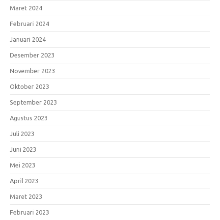
Maret 2024
Februari 2024
Januari 2024
Desember 2023
November 2023
Oktober 2023
September 2023
Agustus 2023
Juli 2023
Juni 2023
Mei 2023
April 2023
Maret 2023
Februari 2023