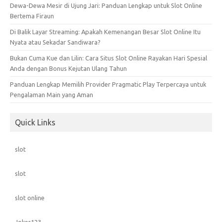
Dewa-Dewa Mesir di Ujung Jari: Panduan Lengkap untuk Slot Online
Bertema Firaun
Di Balik Layar Streaming: Apakah Kemenangan Besar Slot Online Itu
Nyata atau Sekadar Sandiwara?
Bukan Cuma Kue dan Lilin: Cara Situs Slot Online Rayakan Hari Spesial
Anda dengan Bonus Kejutan Ulang Tahun
Panduan Lengkap Memilih Provider Pragmatic Play Terpercaya untuk
Pengalaman Main yang Aman
Quick Links
slot
slot
slot online