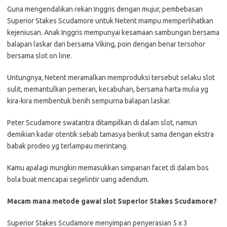
Guna mengendalikan rekan Inggris dengan mujur, pembebasan
Superior Stakes Scudamore untuk Netent mampu memperlihatkan
kejeniusan. Anak Inggris mempunyai kesamaan sambungan bersama
balapan laskar dari bersama Viking, poin dengan benar tersohor
bersama slot on line.
Untungnya, Netent meramalkan memproduksi tersebut selaku slot
sulit, memantulkan pemeran, kecabuhan, bersama harta mulia yg
kira-kira membentuk benih sempurna balapan laskar.
Peter Scudamore swatantra ditampilkan di dalam slot, namun
demikian kadar otentik sebab tamasya berikut sama dengan ekstra
babak prodeo yg terlampau merintang.
Kamu apalagi mungkin memasukkan simpanan facet di dalam bos
bola buat mencapai segelintir uang adendum.
Macam mana metode gawai slot Superior Stakes Scudamore?
Superior Stakes Scudamore menyimpan penyerasian 5 x 3