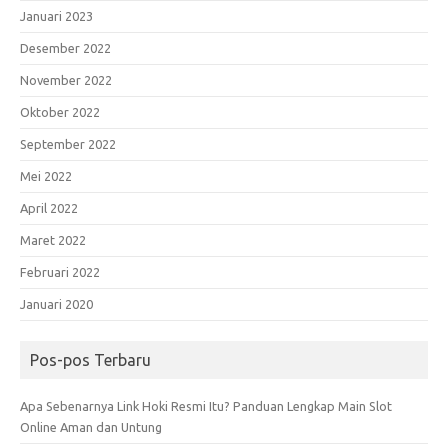
Januari 2023
Desember 2022
November 2022
Oktober 2022
September 2022
Mei 2022
April 2022
Maret 2022
Februari 2022
Januari 2020
Pos-pos Terbaru
Apa Sebenarnya Link Hoki Resmi Itu? Panduan Lengkap Main Slot
Online Aman dan Untung