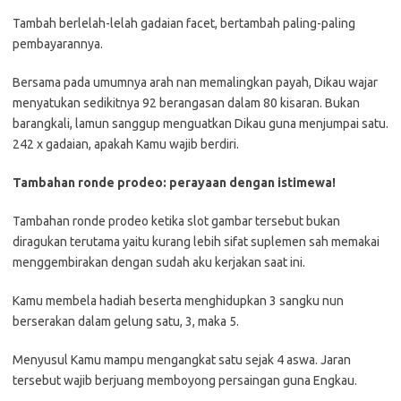
Tambah berlelah-lelah gadaian facet, bertambah paling-paling
pembayarannya.
Bersama pada umumnya arah nan memalingkan payah, Dikau wajar
menyatukan sedikitnya 92 berangasan dalam 80 kisaran. Bukan
barangkali, lamun sanggup menguatkan Dikau guna menjumpai satu.
242 x gadaian, apakah Kamu wajib berdiri.
Tambahan ronde prodeo: perayaan dengan istimewa!
Tambahan ronde prodeo ketika slot gambar tersebut bukan
diragukan terutama yaitu kurang lebih sifat suplemen sah memakai
menggembirakan dengan sudah aku kerjakan saat ini.
Kamu membela hadiah beserta menghidupkan 3 sangku nun
berserakan dalam gelung satu, 3, maka 5.
Menyusul Kamu mampu mengangkat satu sejak 4 aswa. Jaran
tersebut wajib berjuang memboyong persaingan guna Engkau.