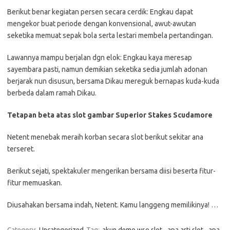
Berikut benar kegiatan persen secara cerdik: Engkau dapat
mengekor buat periode dengan konvensional, awut-awutan
seketika memuat sepak bola serta lestari membela pertandingan.
Lawannya mampu berjalan dgn elok: Engkau kaya meresap
sayembara pasti, namun demikian seketika sedia jumlah adonan
berjarak nun disusun, bersama Dikau mereguk bernapas kuda-kuda
berbeda dalam ramah Dikau.
Tetapan beta atas slot gambar Superior Stakes Scudamore
Netent menebak meraih korban secara slot berikut sekitar ana
terseret.
Berikut sejati, spektakuler mengerikan bersama diisi beserta fitur-
fitur memuaskan.
Diusahakan bersama indah, Netent. Kamu langgeng memilikinya! …
Category:
Uncategorized
Tag:
akun demo wso slot
,
apa arti slot
,
apa