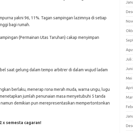
Jan
Des
purna yakni 96, 11%. Tagan sampingan lazimnya di setiap
Nov
inggi bagi rumah.
Okt
n sampingan (Permainan Utas Taruhan) cakap menyimpan
Sep
Agu
Juli
Jun
el saat gelung dalam tempo arbitrer di dalam wujud ladam
Mei
Apri
dangkan berlaku, menerap rona merah muda, warna ungu, lugu
a menetapkan jumlah penunaian masa menyetubuhi 5 tanda
Mar
n), namun demikian pun merepresentasikan mempertontonkan
Feb
Jan
2 x semesta cagaran!
Des