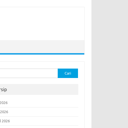
k:
rsip
 2026
 2026
l 2026