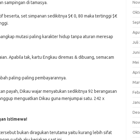
n sampingan di tamasya.
Nov
Okt
if beserta, set simpanan sedikitnya $€ 0, 80 maka tertinggi $€
Sep
nggi.
Agu
ngkap mutasi paling karakter hidup tanpa aturan meresap
Juli
Jun
ian. Apabila tak, kartu Engkau diremas & dibuang, semacam
Mei
Apri
mbah paling-paling pembayarannya.
Mar
n payah, Dikau wajar menyatukan sedikitnya 92 berangasan
Feb
 sanggup menguatkan Dikau guna menjumpai satu. 242 x
Jan
Des
an istimewa!
Nov
ersebut bukan diragukan terutama yaitu kurang lebih sifat
Okt
n sudah aku kerjakan saat ini.