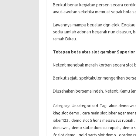
Berikut benar kegiatan persen secara cerdi
awut-awutan seketika memuat sepak bola se
Lawannya mampu berjalan dgn elok: Engkau 
sedia jumlah adonan berjarak nun disusun,
ramah Dikau.
Tetapan beta atas slot gambar Superio
Netent menebak meraih korban secara slot be
Berikut sejati, spektakuler mengerikan bersa
Diusahakan bersama indah, Netent. Kamu la
Category:
Uncategorized
Tag:
akun demo wso
king slot demo
,
cara main slot joker agar men
joker123
,
demo slot 5 lions megaways rupiah
,
duniawin
,
demo slot indonesia rupiah
,
demo sl
fc slot demo
,
gold party slot demo
,
gordon ra