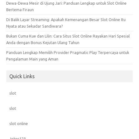
Dewa-Dewa Mesir di Ujung Jari: Panduan Lengkap untuk Slot Online
Bertema Firaun
Di Balik Layar Streaming: Apakah Kemenangan Besar Slot Online Itu
Nyata atau Sekadar Sandiwara?
Bukan Cuma Kue dan Lilin: Cara Situs Slot Online Rayakan Hari Spesial
Anda dengan Bonus Kejutan Ulang Tahun
Panduan Lengkap Memilih Provider Pragmatic Play Terpercaya untuk
Pengalaman Main yang Aman
Quick Links
slot
slot
slot online
Joker123