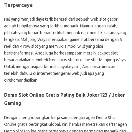
Terpercaya
Hal yang menjadi daya tarik berasal dari sebuah web slot gacor
adalah tampilannya yang terlihat menarik. Namun jangan salah,
pilihlah yang benar-benar terlihat menarik dan memiliki sarana yang
lengkap. Mahjong Ways merupakan game slot bersama dengan 5
reel dan 4 row slot yang memiliki simbol wild yang bisa
bertransformasi. Anda juga berkesempatan meraih jackpot slot
besar andaikan membeli free spins slot di game slot Mahjong Ways.
Untuk mengantisipasi kendala layaknya ini, Anda bisa mencari
terlebih dahulu di internet mengenai web judi apa yang
direkomendasikan.
Demo Slot Online Gratis Paling Baik Joker123 / Joker
Gaming
Dengan menghubungkan kerja sama dengan agen Demo Slot
Online gratis bertingkat Global. Kini hamba menetralkan daftar agen
Demo Slot Online gratis terpercaya dengan permainan menarik dan