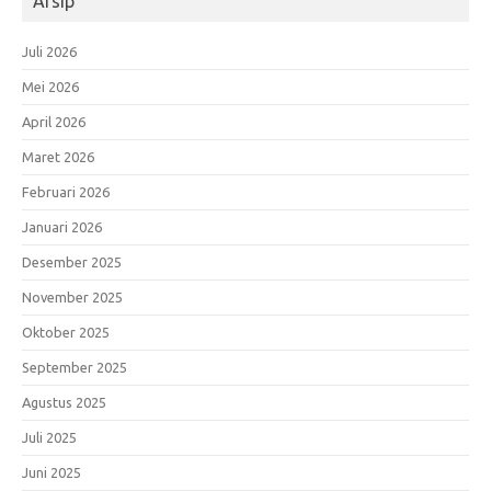
Arsip
Juli 2026
Mei 2026
April 2026
Maret 2026
Februari 2026
Januari 2026
Desember 2025
November 2025
Oktober 2025
September 2025
Agustus 2025
Juli 2025
Juni 2025