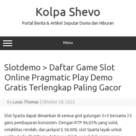
Skip
to
Kolpa Shevo
content
Portal Berita & Artikel Seputar Dunia dan Hiburan
Menu
Slotdemo > Daftar Game Slot
Online Pragmatic Play Demo
Gratis Terlengkap Paling Gacor
By
Louis Thomas
|
Oktober 29, 2022
Slot Sparta dapat dimainkan di semua grid gulungan 5×3 bersama 25
garis pembayaran konsisten. Dengan RTP 96,05% yang solid,
volatilitas rendah, dan jackpot $ 56.000, slot Sparta layak untuk