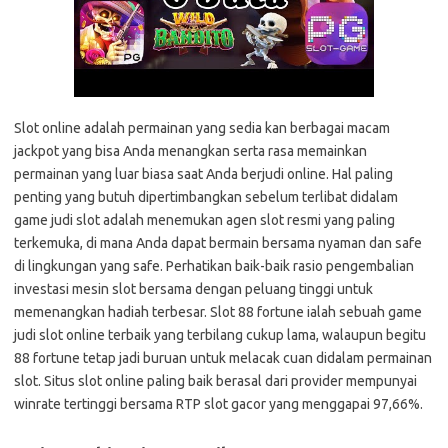
Slot online adalah permainan yang sedia kan berbagai macam
jackpot yang bisa Anda menangkan serta rasa memainkan
permainan yang luar biasa saat Anda berjudi online. Hal paling
penting yang butuh dipertimbangkan sebelum terlibat didalam
game judi slot adalah menemukan agen slot resmi yang paling
terkemuka, di mana Anda dapat bermain bersama nyaman dan safe
di lingkungan yang safe. Perhatikan baik-baik rasio pengembalian
investasi mesin slot bersama dengan peluang tinggi untuk
memenangkan hadiah terbesar. Slot 88 fortune ialah sebuah game
judi slot online terbaik yang terbilang cukup lama, walaupun begitu
88 fortune tetap jadi buruan untuk melacak cuan didalam permainan
slot. Situs slot online paling baik berasal dari provider mempunyai
winrate tertinggi bersama RTP slot gacor yang menggapai 97,66%.