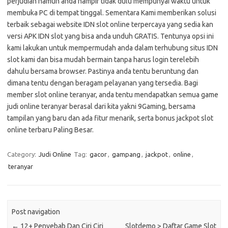
perjudian namun anda hampir tidak dulu mempunyai waktu untuk
membuka PC di tempat tinggal. Sementara Kami memberikan solusi
terbaik sebagai website IDN slot online terpercaya yang sedia kan
versi APK IDN slot yang bisa anda unduh GRATIS. Tentunya opsi ini
kami lakukan untuk mempermudah anda dalam terhubung situs IDN
slot kami dan bisa mudah bermain tanpa harus login terelebih
dahulu bersama browser. Pastinya anda tentu beruntung dan
dimana tentu dengan beragam pelayanan yang tersedia. Bagi
member slot online teranyar, anda tentu mendapatkan semua game
judi online teranyar berasal dari kita yakni 9Gaming, bersama
tampilan yang baru dan ada fitur menarik, serta bonus jackpot slot
online terbaru Paling Besar.
Category:
Judi Online
Tag:
gacor
,
gampang
,
jackpot
,
online
,
teranyar
Post navigation
←
12+ Penyebab Dan Ciri Ciri
Slotdemo > Daftar Game Slot