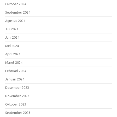
Oktober 2024
September 2024
Agustus 2024
Juli 2024
Juni 2024
Mei 2024
April 2024
Maret 2024
Februari 2024
Januari 2024
Desember 2023
November 2023
Oktober 2023
September 2023