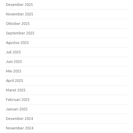
Desember 2025
November 2025
Oktober 2025
September 2025
Agustus 2025
Juli 2025
Juni 2025
Mei 2025
April 2025
Maret 2025
Februari 2025
Januari 2025
Desember 2024
November 2024