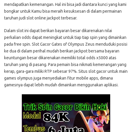
mendapatkan kemenangan. Hal ini bisa jadi diantara kunci yang kami
bongkar untuk Kamu bisa meraih kesuksesan di dalam permainan
taruhan judi slot online jackpot terbesar.
Dalam slot ini dapat berikan bayaran besar dikarenakan nilai
perkalian odds dapat meningkat untuk tiap tiap spin yang dimainkan
pada free spin. Slot Gacor Gates of Olympus Zeus menduduki posisi
ke dua di dalam perihal mudah berikan jackpot bersama bayaran
keuntungan besar dikarenakan memiliki total odds x5000 atas
taruhan yang di pasang. Para pemain bisa nikmati kemenangan yang
kerap, gara-gara miliki RTP sebesar 97%. Situs slot gacor untuk main
games olympus juga menyediakan fitur mobile apps, dimana
gamesnya dapat lebih mudah dimainkan menggunakan aplikasi.