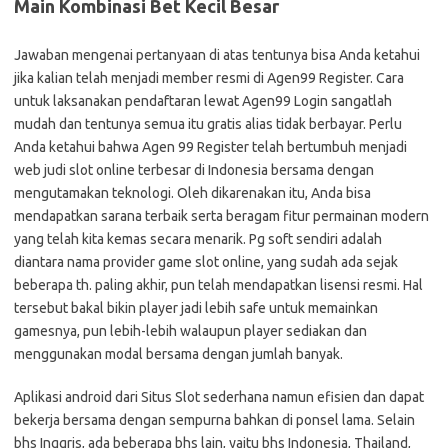
Main Kombinasi Bet Kecil Besar
Jawaban mengenai pertanyaan di atas tentunya bisa Anda ketahui
jika kalian telah menjadi member resmi di Agen99 Register. Cara
untuk laksanakan pendaftaran lewat Agen99 Login sangatlah
mudah dan tentunya semua itu gratis alias tidak berbayar. Perlu
Anda ketahui bahwa Agen 99 Register telah bertumbuh menjadi
web judi slot online terbesar di Indonesia bersama dengan
mengutamakan teknologi. Oleh dikarenakan itu, Anda bisa
mendapatkan sarana terbaik serta beragam fitur permainan modern
yang telah kita kemas secara menarik. Pg soft sendiri adalah
diantara nama provider game slot online, yang sudah ada sejak
beberapa th. paling akhir, pun telah mendapatkan lisensi resmi. Hal
tersebut bakal bikin player jadi lebih safe untuk memainkan
gamesnya, pun lebih-lebih walaupun player sediakan dan
menggunakan modal bersama dengan jumlah banyak.
Aplikasi android dari Situs Slot sederhana namun efisien dan dapat
bekerja bersama dengan sempurna bahkan di ponsel lama. Selain
bhs Inggris, ada beberapa bhs lain, yaitu bhs Indonesia, Thailand,