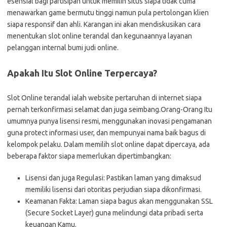
esensial bagi partisipan untuk memilih situs siapa tidak cuma
menawarkan game bermutu tinggi namun pula pertolongan klien
siapa responsif dan ahli. Karangan ini akan mendiskusikan cara
menentukan slot online terandal dan kegunaannya layanan
pelanggan internal bumi judi online.
Apakah Itu Slot Online Terpercaya?
Slot Online terandal ialah website pertaruhan di internet siapa
pernah terkonfirmasi selamat dan juga seimbang.Orang-Orang Itu
umumnya punya lisensi resmi, menggunakan inovasi pengamanan
guna protect informasi user, dan mempunyai nama baik bagus di
kelompok pelaku. Dalam memilih slot online dapat dipercaya, ada
beberapa faktor siapa memerlukan dipertimbangkan:
Lisensi dan juga Regulasi: Pastikan laman yang dimaksud
memiliki lisensi dari otoritas perjudian siapa dikonfirmasi.
Keamanan Fakta: Laman siapa bagus akan menggunakan SSL
(Secure Socket Layer) guna melindungi data pribadi serta
keuangan Kamu.