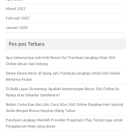
Maret 2022
Februari 2022
Januari 2020
Pos-pos Terbaru
Apa Sebenarnya Link Hoki Resmi Itu? Panduan Lengkap Main Slot
Online Aman dan Untung
Dewa-Dewa Mesir di Ujung Jari: Panduan Lengkap untuk Slot Online
Bertema Firaun
Di Balik Layar Streaming: Apakah Kemenangan Besar Slot Online Itu
Nyata atau Sekadar Sandiwara?
Bukan Cuma Kue dan Lilin: Cara Situs Slot Online Rayakan Hari Spesial
Anda dengan Bonus Kejutan Ulang Tahun
Panduan Lengkap Memilih Provider Pragmatic Play Terpercaya untuk
Pengalaman Main yang Aman