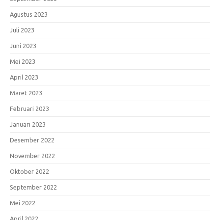
Agustus 2023
Juli 2023
Juni 2023
Mei 2023
April 2023
Maret 2023
Februari 2023
Januari 2023
Desember 2022
November 2022
Oktober 2022
September 2022
Mei 2022
April 2022