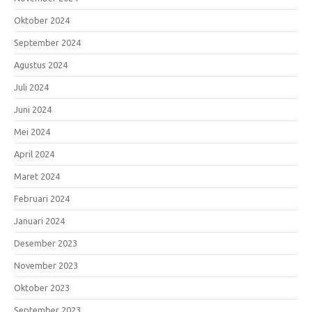
Oktober 2024
September 2024
Agustus 2024
Juli 2024
Juni 2024
Mei 2024
April 2024
Maret 2024
Februari 2024
Januari 2024
Desember 2023
November 2023
Oktober 2023
September 2023