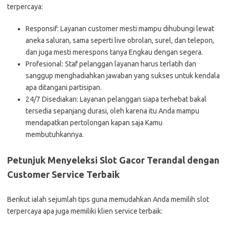
terpercaya:
Responsif: Layanan customer mesti mampu dihubungi lewat
aneka saluran, sama seperti live obrolan, surel, dan telepon,
dan juga mesti merespons tanya Engkau dengan segera.
Profesional: Staf pelanggan layanan harus terlatih dan
sanggup menghadiahkan jawaban yang sukses untuk kendala
apa ditangani partisipan.
24/7 Disediakan: Layanan pelanggan siapa terhebat bakal
tersedia sepanjang durasi, oleh karena itu Anda mampu
mendapatkan pertolongan kapan saja Kamu
membutuhkannya.
Petunjuk Menyeleksi Slot Gacor Terandal dengan
Customer Service Terbaik
Berikut ialah sejumlah tips guna memudahkan Anda memilih slot
terpercaya apa juga memiliki klien service terbaik: