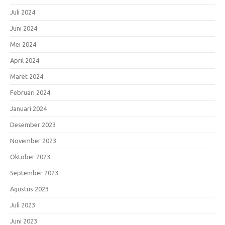
Juli 2024
Juni 2024
Mei 2024
April 2024
Maret 2024
Februari 2024
Januari 2024
Desember 2023
November 2023
Oktober 2023
September 2023
Agustus 2023
Juli 2023
Juni 2023