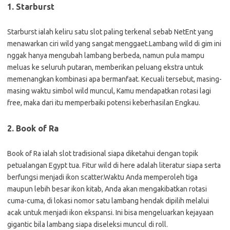
1. Starburst
Starburst ialah keliru satu slot paling terkenal sebab NetEnt yang
menawarkan ciri wild yang sangat menggaet.Lambang wild di gim ini
nggak hanya mengubah lambang berbeda, namun pula mampu
meluas ke seluruh putaran, memberikan peluang ekstra untuk
memenangkan kombinasi apa bermanfaat. Kecuali tersebut, masing-
masing waktu simbol wild muncul, Kamu mendapatkan rotasi lagi
free, maka dari itu memperbaiki potensi keberhasilan Engkau.
2. Book of Ra
Book of Ra ialah slot tradisional siapa diketahui dengan topik
petualangan Egypt tua. Fitur wild di here adalah literatur siapa serta
berfungsi menjadi ikon scatter.Waktu Anda memperoleh tiga
maupun lebih besar ikon kitab, Anda akan mengakibatkan rotasi
cuma-cuma, di lokasi nomor satu lambang hendak dipilih melalui
acak untuk menjadi ikon ekspansi. Ini bisa mengeluarkan kejayaan
gigantic bila lambang siapa diseleksi muncul di roll.