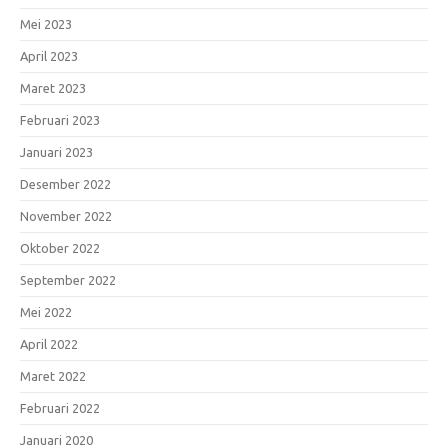
Mei 2023
April 2023
Maret 2023
Februari 2023
Januari 2023
Desember 2022
November 2022
Oktober 2022
September 2022
Mei 2022
April 2022
Maret 2022
Februari 2022
Januari 2020