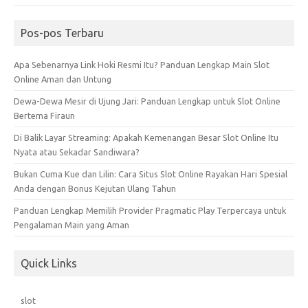
Pos-pos Terbaru
Apa Sebenarnya Link Hoki Resmi Itu? Panduan Lengkap Main Slot
Online Aman dan Untung
Dewa-Dewa Mesir di Ujung Jari: Panduan Lengkap untuk Slot Online
Bertema Firaun
Di Balik Layar Streaming: Apakah Kemenangan Besar Slot Online Itu
Nyata atau Sekadar Sandiwara?
Bukan Cuma Kue dan Lilin: Cara Situs Slot Online Rayakan Hari Spesial
Anda dengan Bonus Kejutan Ulang Tahun
Panduan Lengkap Memilih Provider Pragmatic Play Terpercaya untuk
Pengalaman Main yang Aman
Quick Links
slot