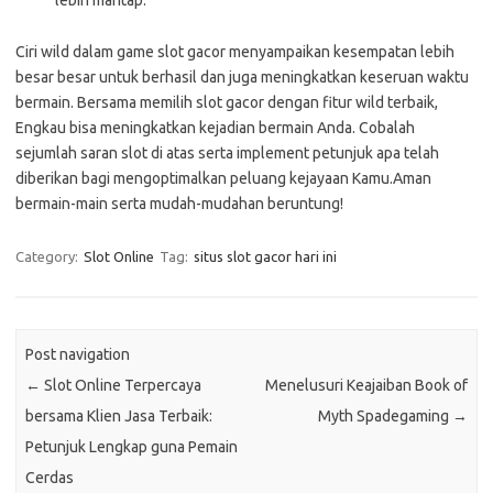
lebih mantap.
Ciri wild dalam game slot gacor menyampaikan kesempatan lebih
besar besar untuk berhasil dan juga meningkatkan keseruan waktu
bermain. Bersama memilih slot gacor dengan fitur wild terbaik,
Engkau bisa meningkatkan kejadian bermain Anda. Cobalah
sejumlah saran slot di atas serta implement petunjuk apa telah
diberikan bagi mengoptimalkan peluang kejayaan Kamu.Aman
bermain-main serta mudah-mudahan beruntung!
Category:
Slot Online
Tag:
situs slot gacor hari ini
Post navigation
←
Slot Online Terpercaya
Menelusuri Keajaiban Book of
bersama Klien Jasa Terbaik:
Myth Spadegaming
→
Petunjuk Lengkap guna Pemain
Cerdas