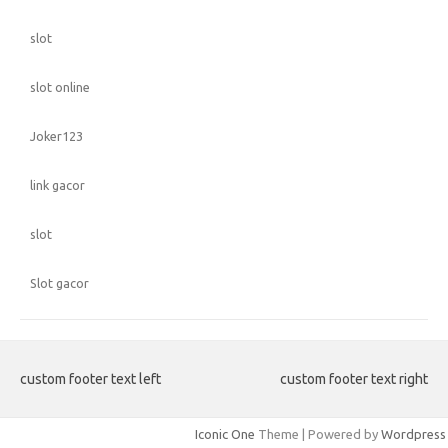
slot
slot online
Joker123
link gacor
slot
Slot gacor
custom footer text left
custom footer text right
Iconic One
Theme | Powered by
Wordpress