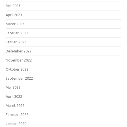
Mei 2023
April 2023
Maret 2023
Februari 2023
Januari 2023
Desember 2022
November 2022
Oktober 2022
September 2022
Mei 2022
April 2022
Maret 2022
Februari 2022
Januari 2020