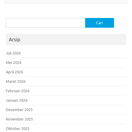
Cari
untuk:
Arsip
Juli 2026
Mei 2026
April 2026
Maret 2026
Februari 2026
Januari 2026
Desember 2025
November 2025
Oktober 2025