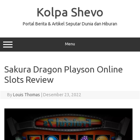
Skip
to
Kolpa Shevo
content
Portal Berita & Artikel Seputar Dunia dan Hiburan
Menu
Sakura Dragon Playson Online
Slots Review
By
Louis Thomas
|
Desember 23, 2022