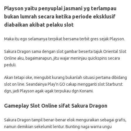
Playson yaitu penyuplai jasmani yg terlampau
bukan lumrah secara ketika periode eksklusif
diabaikan akibat pelaku slot
Maka itu ego selamanya terpikat bersama terbit gres sejak Playson.
Sakura Dragon sama dengan slot gambar beserta tajuk Oriental Slot
Online aku, bagaimanapun, jitu wajar meninjau quickspins secara
peduli.
Akan tetapi oke, mengubit kurang bukanlah situasi pertama dibidang
slot on line. Seandainya Play’n GO cakap mengganti slot Starburst
dgn, jadi Playson agak-agak terpukau dgn Konami.
Gameplay Slot Online sifat Sakura Dragon
Sakura Dragon tampil benar-benar elok menguraikan sebagai grafis,
namun demikian sekelumit lentur. Bunting naga warna ungu