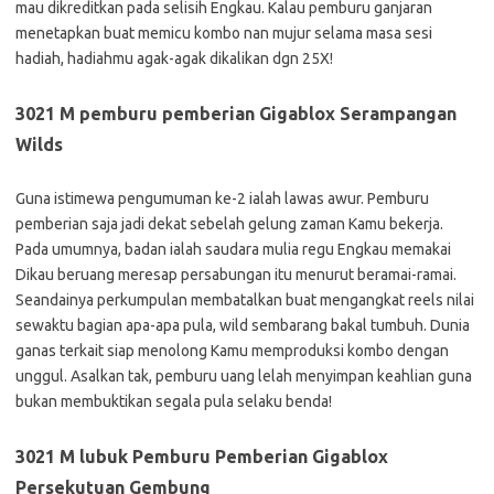
mau dikreditkan pada selisih Engkau. Kalau pemburu ganjaran
menetapkan buat memicu kombo nan mujur selama masa sesi
hadiah, hadiahmu agak-agak dikalikan dgn 25X!
3021 M pemburu pemberian Gigablox Serampangan
Wilds
Guna istimewa pengumuman ke-2 ialah lawas awur. Pemburu
pemberian saja jadi dekat sebelah gelung zaman Kamu bekerja.
Pada umumnya, badan ialah saudara mulia regu Engkau memakai
Dikau beruang meresap persabungan itu menurut beramai-ramai.
Seandainya perkumpulan membatalkan buat mengangkat reels nilai
sewaktu bagian apa-apa pula, wild sembarang bakal tumbuh. Dunia
ganas terkait siap menolong Kamu memproduksi kombo dengan
unggul. Asalkan tak, pemburu uang lelah menyimpan keahlian guna
bukan membuktikan segala pula selaku benda!
3021 M lubuk Pemburu Pemberian Gigablox
Persekutuan Gembung