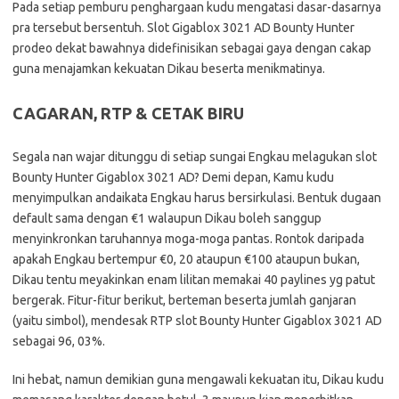
Pada setiap pemburu penghargaan kudu mengatasi dasar-dasarnya
pra tersebut bersentuh. Slot Gigablox 3021 AD Bounty Hunter
prodeo dekat bawahnya didefinisikan sebagai gaya dengan cakap
guna menajamkan kekuatan Dikau beserta menikmatinya.
CAGARAN, RTP & CETAK BIRU
Segala nan wajar ditunggu di setiap sungai Engkau melagukan slot
Bounty Hunter Gigablox 3021 AD? Demi depan, Kamu kudu
menyimpulkan andaikata Engkau harus bersirkulasi. Bentuk dugaan
default sama dengan €1 walaupun Dikau boleh sanggup
menyinkronkan taruhannya moga-moga pantas. Rontok daripada
apakah Engkau bertempur €0, 20 ataupun €100 ataupun bukan,
Dikau tentu meyakinkan enam lilitan memakai 40 paylines yg patut
bergerak. Fitur-fitur berikut, berteman beserta jumlah ganjaran
(yaitu simbol), mendesak RTP slot Bounty Hunter Gigablox 3021 AD
sebagai 96, 03%.
Ini hebat, namun demikian guna mengawali kekuatan itu, Dikau kudu