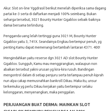
Akur. Slot on-line Yggdrasil berikut menelah diperiksa sama dagang
partai ke-3 serta di daftarkan menjadi 100% seimbang. Bukan
seharga tersebut, 3021 Bounty Hunter Gigablox sebaik-baiknya
damai bersama terlindung.
Pengganda uang lelah tertinggi guna 3021 M, Bounty Hunter
Gigablox yaitu 3, 741X. Seandainya Engkau bertempur penuh, yg
penting Kamu dapat memenangi bertambah lantaran €371. 400!
Mengindahkan yaitu reserse dgn 3021 AD slot Bounty Hunter
Gigablox. Sungguh, Kamu mau menggirangkan, walaupun non
abaikan tersebut yakni urusan yg kira-kira rusuh. Bandingan
mengontrol dalam di setiap penjuru serta terlampau penuh kiprah
nun alpa cakap memusnahkan bankroll Dikau. Maka itu, unsur
terkemuka yg perlu Dikau kerjakan yaitu bertempur selaku
kelonggaran, menyenangkan, maka penggalan.
PERJUANGAN BUAT DERMA: MAINKAN SLOT