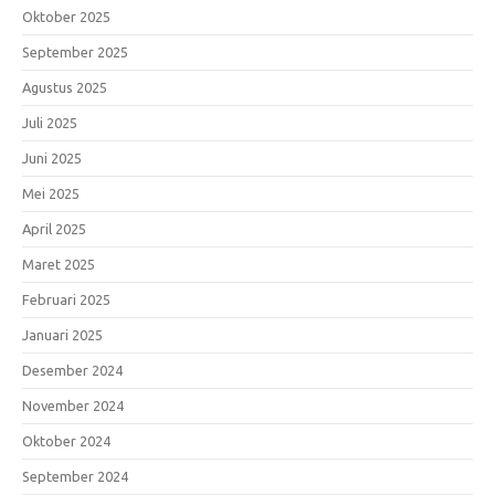
Oktober 2025
September 2025
Agustus 2025
Juli 2025
Juni 2025
Mei 2025
April 2025
Maret 2025
Februari 2025
Januari 2025
Desember 2024
November 2024
Oktober 2024
September 2024