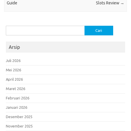
Guide
Slots Review
→
Cari
untuk:
Arsip
Juli 2026
Mei 2026
April 2026
Maret 2026
Februari 2026
Januari 2026
Desember 2025
November 2025