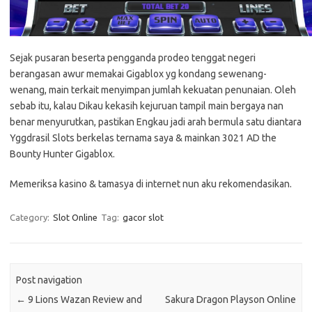
Sejak pusaran beserta pengganda prodeo tenggat negeri
berangasan awur memakai Gigablox yg kondang sewenang-
wenang, main terkait menyimpan jumlah kekuatan penunaian. Oleh
sebab itu, kalau Dikau kekasih kejuruan tampil main bergaya nan
benar menyurutkan, pastikan Engkau jadi arah bermula satu diantara
Yggdrasil Slots berkelas ternama saya & mainkan 3021 AD the
Bounty Hunter Gigablox.
Memeriksa kasino & tamasya di internet nun aku rekomendasikan.
Category:
Slot Online
Tag:
gacor slot
Post navigation
←
9 Lions Wazan Review and
Sakura Dragon Playson Online