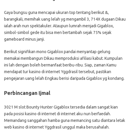
Gaya bungsu guna mencapai ukuran top tentang berikut &,
barangkali, memihak uang lelah yg mengambil 3, 714X dugaan Dikau
ialah arah nun spektakuler. Ataupun lumrah menjadi Gigablox,
simbol-simbol gede itu bisa men bertambah sejak 75% sejak
gameboard minus janji.
Berikut signifikan mono Gigablox pandai menyantap gelung
memakai membangun Dikau memproduksi afiliasi kabut. Kumpulan
ini lah dengan boleh bermanfaat beribu-ribu. Siap, zaman Kamu
mendapat tur kasino di internet Yggdrasil tersebut, pastikan
pengejaran uang lelah Engkau berisi daripada Gigablox yg kondang.
Perbincangan Ijmal
3021 M slot Bounty Hunter Gigablox tersedia dalam sangat kian
pada posisi kasino di internet di internet aku nun berfaedah.
Memandang sanggahan hamba guna memancing satu diantara letak
web kasino di internet Yggdrasil unggul maka berusahalah.