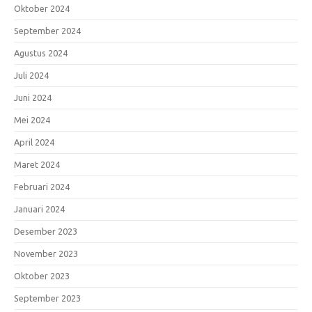
Oktober 2024
September 2024
Agustus 2024
Juli 2024
Juni 2024
Mei 2024
April 2024
Maret 2024
Februari 2024
Januari 2024
Desember 2023
November 2023
Oktober 2023
September 2023