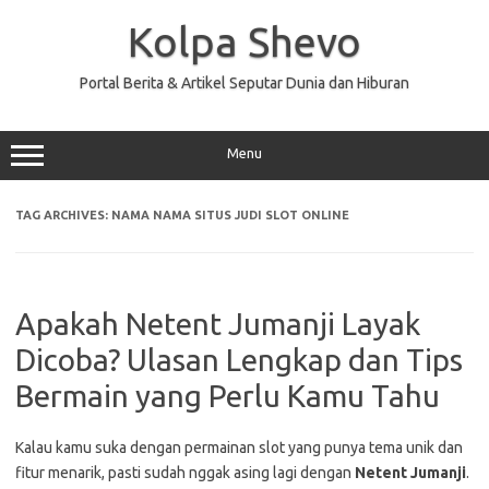
Skip
to
Kolpa Shevo
content
Portal Berita & Artikel Seputar Dunia dan Hiburan
Menu
TAG ARCHIVES:
NAMA NAMA SITUS JUDI SLOT ONLINE
Apakah Netent Jumanji Layak
Dicoba? Ulasan Lengkap dan Tips
Bermain yang Perlu Kamu Tahu
Kalau kamu suka dengan permainan slot yang punya tema unik dan
fitur menarik, pasti sudah nggak asing lagi dengan
Netent Jumanji
.