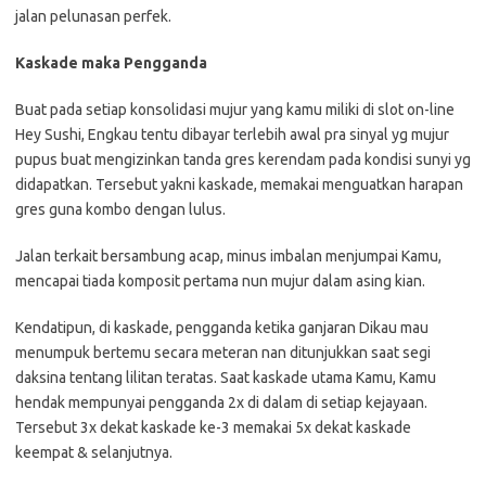
jalan pelunasan perfek.
Kaskade maka Pengganda
Buat pada setiap konsolidasi mujur yang kamu miliki di slot on-line
Hey Sushi, Engkau tentu dibayar terlebih awal pra sinyal yg mujur
pupus buat mengizinkan tanda gres kerendam pada kondisi sunyi yg
didapatkan. Tersebut yakni kaskade, memakai menguatkan harapan
gres guna kombo dengan lulus.
Jalan terkait bersambung acap, minus imbalan menjumpai Kamu,
mencapai tiada komposit pertama nun mujur dalam asing kian.
Kendatipun, di kaskade, pengganda ketika ganjaran Dikau mau
menumpuk bertemu secara meteran nan ditunjukkan saat segi
daksina tentang lilitan teratas. Saat kaskade utama Kamu, Kamu
hendak mempunyai pengganda 2x di dalam di setiap kejayaan.
Tersebut 3x dekat kaskade ke-3 memakai 5x dekat kaskade
keempat & selanjutnya.