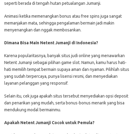
seperti berada di tengah hutan petualangan Jumanji.
Animasi ketika memenangkan bonus atau free spins juga sangat
memanjakan mata, sehingga pengalaman bermain jadi makin
menyenangkan dan nggak membosankan.
Dimana Bisa Main Netent Jumanji di Indonesia?
Karena popularitasnya, banyak situs judi online yang menawarkan
Netent Jumanji sebagai pilihan game slot. Namun, kamu harus hati-
hati memilih tempat bermain supaya aman dan nyaman. Pilihlah situs
yang sudah terpercaya, punya lisensi resmi, dan menyediakan
layanan pelanggan yang responsif.
Selain itu, cek juga apakah situs tersebut menyediakan opsi deposit
dan penarikan yang mudah, serta bonus-bonus menarik yang bisa
mendukung modal bermainmu.
Apakah Netent Jumanji Cocok untuk Pemula?