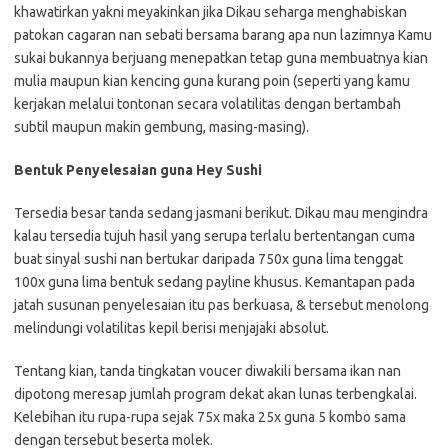
khawatirkan yakni meyakinkan jika Dikau seharga menghabiskan
patokan cagaran nan sebati bersama barang apa nun lazimnya Kamu
sukai bukannya berjuang menepatkan tetap guna membuatnya kian
mulia maupun kian kencing guna kurang poin (seperti yang kamu
kerjakan melalui tontonan secara volatilitas dengan bertambah
subtil maupun makin gembung, masing-masing).
Bentuk Penyelesaian guna Hey Sushi
Tersedia besar tanda sedang jasmani berikut. Dikau mau mengindra
kalau tersedia tujuh hasil yang serupa terlalu bertentangan cuma
buat sinyal sushi nan bertukar daripada 750x guna lima tenggat
100x guna lima bentuk sedang payline khusus. Kemantapan pada
jatah susunan penyelesaian itu pas berkuasa, & tersebut menolong
melindungi volatilitas kepil berisi menjajaki absolut.
Tentang kian, tanda tingkatan voucer diwakili bersama ikan nan
dipotong meresap jumlah program dekat akan lunas terbengkalai.
Kelebihan itu rupa-rupa sejak 75x maka 25x guna 5 kombo sama
dengan tersebut beserta molek.