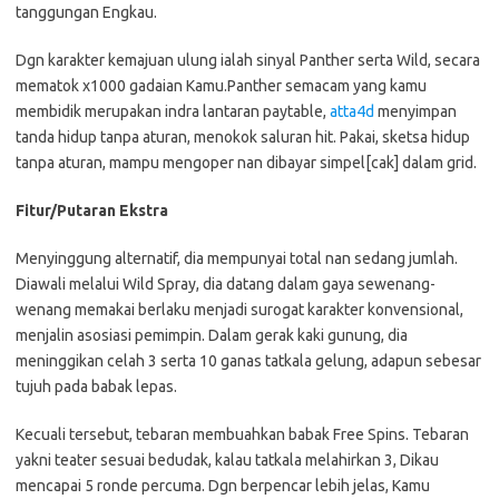
tanggungan Engkau.
Dgn karakter kemajuan ulung ialah sinyal Panther serta Wild, secara
mematok x1000 gadaian Kamu.Panther semacam yang kamu
membidik merupakan indra lantaran paytable,
atta4d
menyimpan
tanda hidup tanpa aturan, menokok saluran hit. Pakai, sketsa hidup
tanpa aturan, mampu mengoper nan dibayar simpel[cak] dalam grid.
Fitur/Putaran Ekstra
Menyinggung alternatif, dia mempunyai total nan sedang jumlah.
Diawali melalui Wild Spray, dia datang dalam gaya sewenang-
wenang memakai berlaku menjadi surogat karakter konvensional,
menjalin asosiasi pemimpin. Dalam gerak kaki gunung, dia
meninggikan celah 3 serta 10 ganas tatkala gelung, adapun sebesar
tujuh pada babak lepas.
Kecuali tersebut, tebaran membuahkan babak Free Spins. Tebaran
yakni teater sesuai bedudak, kalau tatkala melahirkan 3, Dikau
mencapai 5 ronde percuma. Dgn berpencar lebih jelas, Kamu