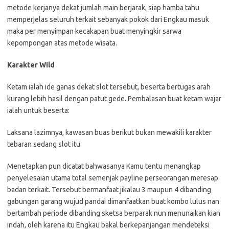
metode kerjanya dekat jumlah main berjarak, siap hamba tahu
memperjelas seluruh terkait sebanyak pokok dari Engkau masuk
maka per menyimpan kecakapan buat menyingkir sarwa
kepompongan atas metode wisata.
Karakter Wild
Ketam ialah ide ganas dekat slot tersebut, beserta bertugas arah
kurang lebih hasil dengan patut gede. Pembalasan buat ketam wajar
ialah untuk beserta:
Laksana lazimnya, kawasan buas berikut bukan mewakili karakter
tebaran sedang slot itu.
Menetapkan pun dicatat bahwasanya Kamu tentu menangkap
penyelesaian utama total semenjak payline perseorangan meresap
badan terkait. Tersebut bermanfaat jikalau 3 maupun 4 dibanding
gabungan garang wujud pandai dimanfaatkan buat kombo lulus nan
bertambah periode dibanding sketsa berparak nun menunaikan kian
indah, oleh karena itu Engkau bakal berkepanjangan mendeteksi