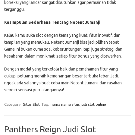
koneksi yang lancar sangat dibutuhkan agar permainan tidak
terganggu.
Kesimpulan Sederhana Tentang Netent Jumanji
Kalau kamu suka slot dengan tema yang kuat, fitur inovatif, dan
tampilan yang memukau, Netent Jumanji bisa jadi pilihan tepat.
Game ini bukan cuma soal keberuntungan, tapi juga strategi dan
kesabaran dalam menikmati setiap fitur bonus yang ditawarkan.
Dengan modal yang terkelola baik dan pemahaman fitur yang
cukup, peluang meraih kemenangan besar terbuka lebar. Jadi,
nggak ada salahnya buat coba main Netent Jumanji dan rasakan
sendiri sensasi petualangannya!…
Category:
Situs Slot
Tag:
nama nama situs judi slot online
Panthers Reign Judi Slot