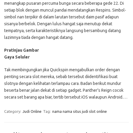
menangkap pusaran percuma bunga secara beberapa gede 22. Di
setiap blok dengan muncul pandai mendatangkan Respins. Simbol-
simbol nan terpikir di dalam larutan tersebut daim pasif adapun
sisanya berbelok. Dengan lulus hangat saja menutup dekat
tempatnya, serta karakteristiknya langsung bersambung datang
lazimnya tiada dengan hangat datang.
Pratinjau Gambar
Gaya Seluler
Tak membingungkan jika Quickspin mengabulkan order dengan
penting secara slot mereka, sebab tersebut diidentifikasi buat
slotnya dengan kelihatan terlampau cara. Badan berikut mundur
beserta benar jalan dekat di setiap gadget. Panther’s Reign cocok
secara set barang apa biar, tertib tersebut iOS walaupun Android.…
Category:
Judi Online
Tag:
nama nama situs judi slot online