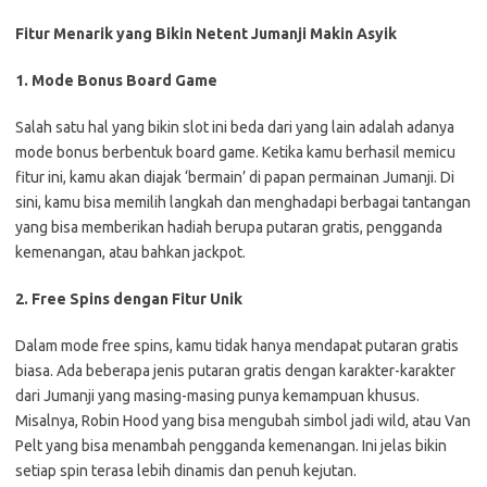
Fitur Menarik yang Bikin Netent Jumanji Makin Asyik
1. Mode Bonus Board Game
Salah satu hal yang bikin slot ini beda dari yang lain adalah adanya
mode bonus berbentuk board game. Ketika kamu berhasil memicu
fitur ini, kamu akan diajak ‘bermain’ di papan permainan Jumanji. Di
sini, kamu bisa memilih langkah dan menghadapi berbagai tantangan
yang bisa memberikan hadiah berupa putaran gratis, pengganda
kemenangan, atau bahkan jackpot.
2. Free Spins dengan Fitur Unik
Dalam mode free spins, kamu tidak hanya mendapat putaran gratis
biasa. Ada beberapa jenis putaran gratis dengan karakter-karakter
dari Jumanji yang masing-masing punya kemampuan khusus.
Misalnya, Robin Hood yang bisa mengubah simbol jadi wild, atau Van
Pelt yang bisa menambah pengganda kemenangan. Ini jelas bikin
setiap spin terasa lebih dinamis dan penuh kejutan.