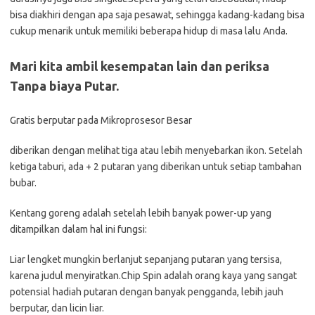
bisa diakhiri dengan apa saja pesawat, sehingga kadang-kadang bisa
cukup menarik untuk memiliki beberapa hidup di masa lalu Anda.
Mari kita ambil kesempatan lain dan periksa
Tanpa biaya Putar.
Gratis berputar pada Mikroprosesor Besar
diberikan dengan melihat tiga atau lebih menyebarkan ikon. Setelah
ketiga taburi, ada + 2 putaran yang diberikan untuk setiap tambahan
bubar.
Kentang goreng adalah setelah lebih banyak power-up yang
ditampilkan dalam hal ini fungsi:
Liar lengket mungkin berlanjut sepanjang putaran yang tersisa,
karena judul menyiratkan.Chip Spin adalah orang kaya yang sangat
potensial hadiah putaran dengan banyak pengganda, lebih jauh
berputar, dan licin liar.