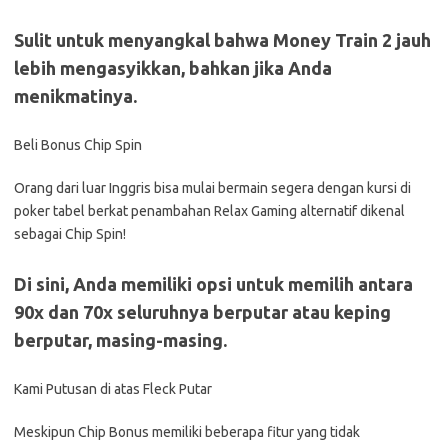
Sulit untuk menyangkal bahwa Money Train 2 jauh
lebih mengasyikkan, bahkan jika Anda
menikmatinya.
Beli Bonus Chip Spin
Orang dari luar Inggris bisa mulai bermain segera dengan kursi di
poker tabel berkat penambahan Relax Gaming alternatif dikenal
sebagai Chip Spin!
Di sini, Anda memiliki opsi untuk memilih antara
90x dan 70x seluruhnya berputar atau keping
berputar, masing-masing.
Kami Putusan di atas Fleck Putar
Meskipun Chip Bonus memiliki beberapa fitur yang tidak