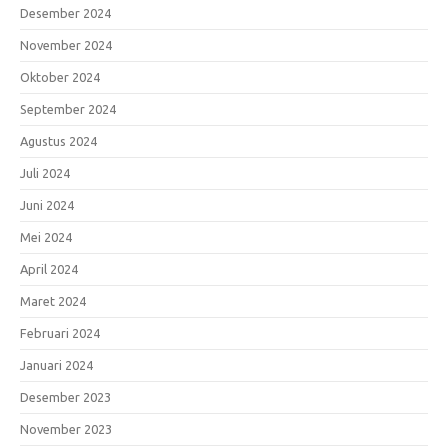
Desember 2024
November 2024
Oktober 2024
September 2024
Agustus 2024
Juli 2024
Juni 2024
Mei 2024
April 2024
Maret 2024
Februari 2024
Januari 2024
Desember 2023
November 2023