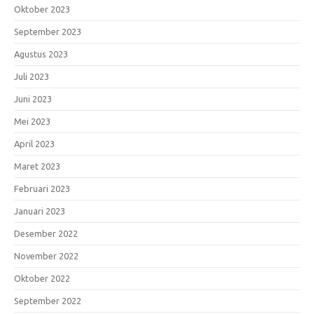
Oktober 2023
September 2023
Agustus 2023
Juli 2023
Juni 2023
Mei 2023
April 2023
Maret 2023
Februari 2023
Januari 2023
Desember 2022
November 2022
Oktober 2022
September 2022