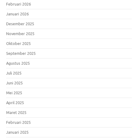
Februari 2026
Januari 2026
Desember 2025
November 2025
Oktober 2025
September 2025
Agustus 2025
Juli 2025
Juni 2025
Mei 2025
April 2025
Maret 2025
Februari 2025
Januari 2025