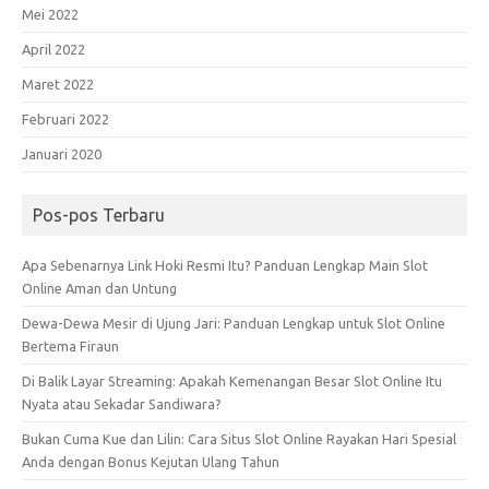
Mei 2022
April 2022
Maret 2022
Februari 2022
Januari 2020
Pos-pos Terbaru
Apa Sebenarnya Link Hoki Resmi Itu? Panduan Lengkap Main Slot
Online Aman dan Untung
Dewa-Dewa Mesir di Ujung Jari: Panduan Lengkap untuk Slot Online
Bertema Firaun
Di Balik Layar Streaming: Apakah Kemenangan Besar Slot Online Itu
Nyata atau Sekadar Sandiwara?
Bukan Cuma Kue dan Lilin: Cara Situs Slot Online Rayakan Hari Spesial
Anda dengan Bonus Kejutan Ulang Tahun