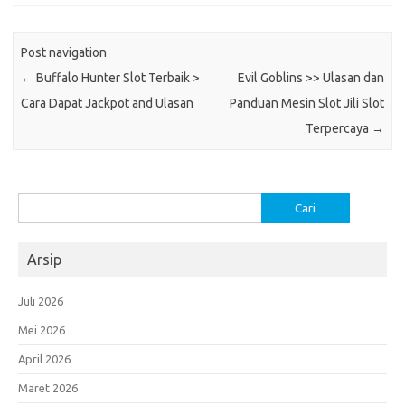
Post navigation
←
Buffalo Hunter Slot Terbaik >
Evil Goblins >> Ulasan dan
Cara Dapat Jackpot and Ulasan
Panduan Mesin Slot Jili Slot
Terpercaya
→
Cari
untuk:
Arsip
Juli 2026
Mei 2026
April 2026
Maret 2026