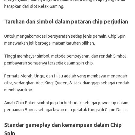
harapkan dari slot Relax Gaming.
Taruhan dan simbol dalam putaran chip perjudian
Untuk mengakomodasi persyaratan setiap jenis pemain, Chip Spin
menawarkan jeli berbagai macam taruhan pilihan.
Tinggi membayar simbol, metode pembayaran, dan rendah Simbol
pembayaran semuanya tersedia dalam spin chip.
Permata Merah, Ungu, dan Hijau adalah yang membayar menengah
citra, sedangkan Ace, King, Queen, & Jack dianggap sebagai rendah
membayar ikon.
Amati Chip Poker simbol juga.Ini bertindak sebagai power-up dalam
permainan Bonus sebagai lawan dari pelatuk fungsi di Game Dasar.
Standar gameplay dan kemampuan dalam Chip
Spin