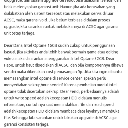
diupgrade, dan sistem upgrade tersebut bisa dilakukan sendiri dan
tidak melenyapkan garansi unit. Namun jika ada kerusakan yang
diakibatkan oleh sistem tersebut atau melakukan servis di luar
ACSC, maka garansi void. Jika belum terbiasa didalam proses
upgrade, kita sarankan untuk melakukannya di ACSC agar garansi
unit tetap terjaga.
Dear Dana, Intel Optane 16GB sudah cukup untuk penggunaan
kasual, jika aktivitas anda lebih banyak bermain game atau editing
video, maka disarankan menggunakan Intel Optane 32GB. Dear
Hape, untuk baut disediakan di ACSC, dan bila komponennya dibawa
sendiri maka dikenakan cost pemasangan Rp. Jika kita ingin dibantu
memasangkan intel optane di service center, apakah perlu
menyediakan sekrup/mur sendiri? Karena pembelian modul intel
optane tidak disertakan sekrup. Dear Fendi, perbedaannya adalah
untuk write speed adalah kecepatan HDD didalam menulis
information, contohnya saat memindahkan file dan read speed
adalah kecepatan HDD didalam membaca data layaknya membuka
file. Sehingga kita sarankan untuk lakukan upgrade di ACSC agar
garansi konsisten terjaga.