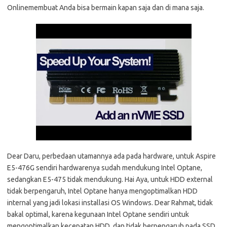
Onlinemembuat Anda bisa bermain kapan saja dan di mana saja.
Dear Daru, perbedaan utamannya ada pada hardware, untuk Aspire
E5-476G sendiri hardwarenya sudah mendukung Intel Optane,
sedangkan E5-475 tidak mendukung. Hai Aya, untuk HDD external
tidak berpengaruh, Intel Optane hanya mengoptimalkan HDD
internal yang jadi lokasi installasi OS Windows. Dear Rahmat, tidak
bakal optimal, karena kegunaan Intel Optane sendiri untuk
mengoptimalkan kecepatan HDD, dan tidak berpengaruh pada SSD.