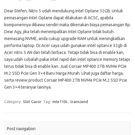
Dear Stefen, Nitro 5 udah mendukung Intel Optane 32GB. Untuk
pemasangan Intel Optane dapat dilakukan di ACSC, apabila
komponennya dibawa sendiri maka dikenakan biaya pemasangan Rp.
Dear Agy, jika telah menempatkan Intel Optane tidak butuh
memasang NVME, anda cukup upgrade RAM untuk meningkatkan
performa laptop. Dr.Acer saya udah gunakan intel optance 32gb di
Acer nitro 5 AN dan telah terbaca. Tetapi tidak bisa di enable kan,
saya udah cobalah pakai intel rapid dan intel optance memory tetapi
terus tidak bisa di enable kan. Jual Corsair MP400 2TB NVMe PCIe
M.2 SSD Pcie Gen 3×4 Baru Harga Murah. Lihat juga daftar harga,
serta review product Corsair MP400 2TB NVMe PCIe M.2 SSD Pcie
Gen 3×4 teranyar lainnya.
Category:
Slot Gacor
Tag:
mte110s
,
transcend
Post navigation