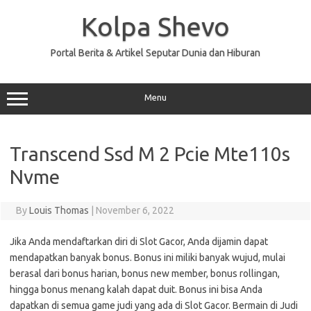
Skip
to
Kolpa Shevo
content
Portal Berita & Artikel Seputar Dunia dan Hiburan
Menu
Transcend Ssd M 2 Pcie Mte110s
Nvme
By
Louis Thomas
|
November 6, 2022
Jika Anda mendaftarkan diri di Slot Gacor, Anda dijamin dapat
mendapatkan banyak bonus. Bonus ini miliki banyak wujud, mulai
berasal dari bonus harian, bonus new member, bonus rollingan,
hingga bonus menang kalah dapat duit. Bonus ini bisa Anda
dapatkan di semua game judi yang ada di Slot Gacor. Bermain di Judi