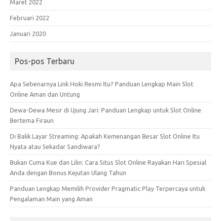
Maret 2022
Februari 2022
Januari 2020
Pos-pos Terbaru
Apa Sebenarnya Link Hoki Resmi Itu? Panduan Lengkap Main Slot
Online Aman dan Untung
Dewa-Dewa Mesir di Ujung Jari: Panduan Lengkap untuk Slot Online
Bertema Firaun
Di Balik Layar Streaming: Apakah Kemenangan Besar Slot Online Itu
Nyata atau Sekadar Sandiwara?
Bukan Cuma Kue dan Lilin: Cara Situs Slot Online Rayakan Hari Spesial
Anda dengan Bonus Kejutan Ulang Tahun
Panduan Lengkap Memilih Provider Pragmatic Play Terpercaya untuk
Pengalaman Main yang Aman