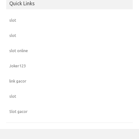
Quick Links
slot
slot
slot online
Joker123
link gacor
slot
Slot gacor