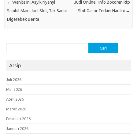
←
Wanita Ini Asyik Nyanyi
Judi Online : Info Bocoran Rtp
Sambil Main Judi Slot, Tak Sadar
Slot Gacor Terkini Hari Ini
→
Digerebek Berita
Cari
untuk:
Arsip
Juli 2026
Mei 2026
April 2026
Maret 2026
Februari 2026
Januari 2026