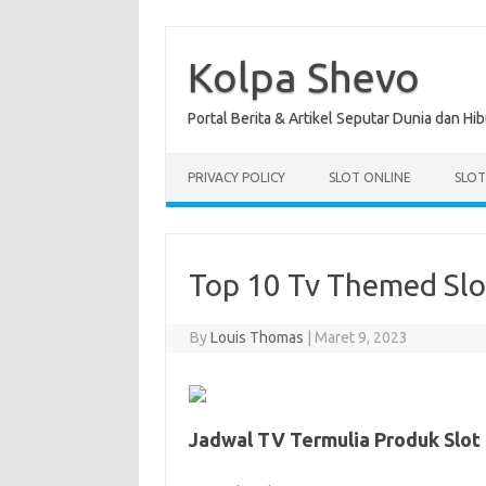
Skip
to
content
Kolpa Shevo
Portal Berita & Artikel Seputar Dunia dan Hi
PRIVACY POLICY
SLOT ONLINE
SLO
Top 10 Tv Themed Slo
By
Louis Thomas
|
Maret 9, 2023
Jadwal TV Termulia Produk Slot 