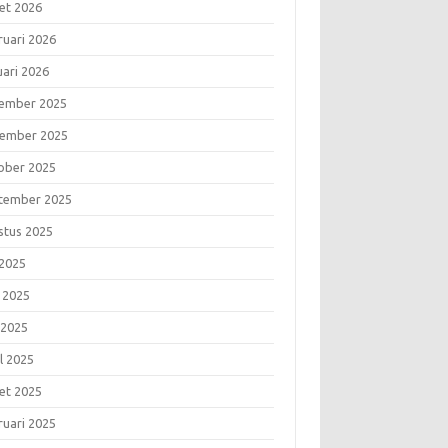
et 2026
ruari 2026
uari 2026
ember 2025
ember 2025
ober 2025
tember 2025
stus 2025
 2025
i 2025
 2025
l 2025
et 2025
ruari 2025