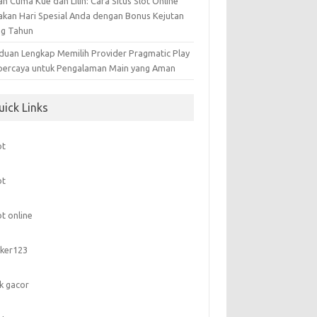
n Cuma Kue dan Lilin: Cara Situs Slot Online
akan Hari Spesial Anda dengan Bonus Kejutan
ng Tahun
duan Lengkap Memilih Provider Pragmatic Play
percaya untuk Pengalaman Main yang Aman
uick Links
ot
ot
ot online
ker123
nk gacor