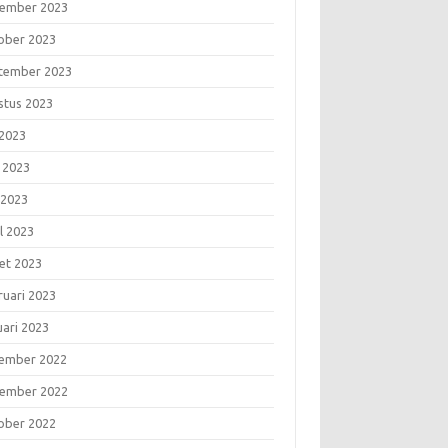
ember 2023
ober 2023
tember 2023
stus 2023
 2023
i 2023
 2023
l 2023
et 2023
ruari 2023
uari 2023
ember 2022
ember 2022
ober 2022