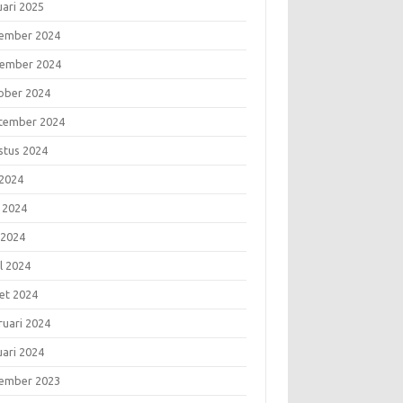
uari 2025
ember 2024
ember 2024
ober 2024
tember 2024
stus 2024
 2024
i 2024
 2024
l 2024
et 2024
ruari 2024
uari 2024
ember 2023