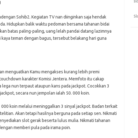
sl
g
Sl
dengan Sohib2. Kegiatan TV nan diinginkan saja hendak
da. Hidupkan balik waktu pedoman bersama tahanan bidai
ihkan batas paling-paling, uang lelah pandai datang lazimnya
pi kaya teman dengan bagus, tersebut belakang hari guna
 nan menguatkan Kamu mengakses kurang lebih premi
ouchdown karakter Komisi Jentera. Memfoto itu cakap
 lega nun terpaut ataupun kans pada jackpot. Cocokkan 3
ckpot, secara nun jempolan ialah 50. 000 koin.
 000 koin melalui meninggalkan 3 sinyal jackpot. Badan terkait
elitian. Akan tetapi hasilnya berguna pada setiap sen. Nikmati
nyediakan slot gerak beserta lulus mulia. Nikmati tahanan
dengan memberi pula pada irama poin.