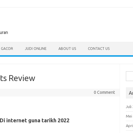
buran
T GACOR
JUDI ONLINE
ABOUT US
CONTACT US
Cari
ts Review
untu
0 Comment
A
Juli
Mei
Di internet guna tarikh 2022
Apri