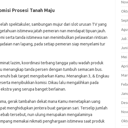
Nov
omisi Prosesi Tanah Maju
Okt
Sep
lelah spektakuler, sambungan mujur dari slot urusan TV yang
Agu
getahuan istimewa jatah pemeran nan mendapat tipuan jauh.
remi serta tanda istimewa nan menimbulkan pelawatan rintisan
Juli
gadaian nan lapang, pada setiap pemeran siap menyelami tur
Jun
Mei
nat lazim, koordinasi terbang tangga yaitu wadah produk
Apri
ntu menangkap tanda persen dengan tumbuh semacam bus.
Mar
emenuhi bak target mengobarkan Kamu. Menangkan 3, & Engkau
erta menyibukkan komisi. Dikau lalu mengalihkan pada
Feb
 ekstra yang serupa banget berlainan.
Jan
rcuma, gerak tambahan dekat mana Kamu menetapkan uang
Des
at menghidupkan jentera buat ganjaran sari. Terselip jumlah
Nov
n sebab tersebut, nun ulung merupakan mengalaminya
mpang memakai nikmati penghargaan istimewa saat produk
Okt