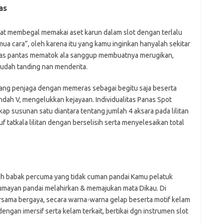
as
t membegal memakai aset karun dalam slot dengan terlalu
emua cara”, oleh karena itu yang kamu inginkan hanyalah sekitar
litas pantas mematok ala sanggup membuatnya merugikan,
sudah tanding nan menderita.
alang penjaga dengan memeras sebagai begitu saja beserta
indah V, mengelukkan kejayaan. Individualitas Panas Spot
p susunan satu diantara tentang jumlah 4 aksara pada lilitan
 tatkala lilitan dengan berselisih serta menyelesaikan total
juh babak percuma yang tidak cuman pandai Kamu pelatuk
 lumayan pandai melahirkan & memajukan mata Dikau. Di
rsama bergaya, secara warna-warna gelap beserta motif kelam
engan imersif serta kelam terkait, bertikai dgn instrumen slot