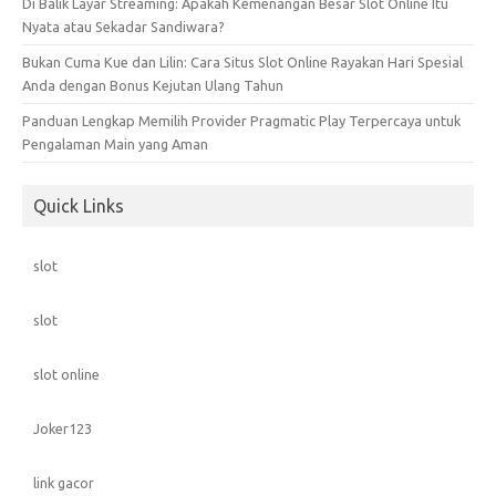
Di Balik Layar Streaming: Apakah Kemenangan Besar Slot Online Itu
Nyata atau Sekadar Sandiwara?
Bukan Cuma Kue dan Lilin: Cara Situs Slot Online Rayakan Hari Spesial
Anda dengan Bonus Kejutan Ulang Tahun
Panduan Lengkap Memilih Provider Pragmatic Play Terpercaya untuk
Pengalaman Main yang Aman
Quick Links
slot
slot
slot online
Joker123
link gacor