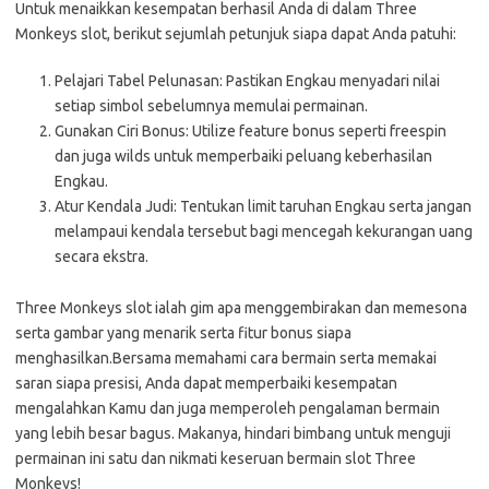
Untuk menaikkan kesempatan berhasil Anda di dalam Three
Monkeys slot, berikut sejumlah petunjuk siapa dapat Anda patuhi:
Pelajari Tabel Pelunasan: Pastikan Engkau menyadari nilai
setiap simbol sebelumnya memulai permainan.
Gunakan Ciri Bonus: Utilize feature bonus seperti freespin
dan juga wilds untuk memperbaiki peluang keberhasilan
Engkau.
Atur Kendala Judi: Tentukan limit taruhan Engkau serta jangan
melampaui kendala tersebut bagi mencegah kekurangan uang
secara ekstra.
Three Monkeys slot ialah gim apa menggembirakan dan memesona
serta gambar yang menarik serta fitur bonus siapa
menghasilkan.Bersama memahami cara bermain serta memakai
saran siapa presisi, Anda dapat memperbaiki kesempatan
mengalahkan Kamu dan juga memperoleh pengalaman bermain
yang lebih besar bagus. Makanya, hindari bimbang untuk menguji
permainan ini satu dan nikmati keseruan bermain slot Three
Monkeys!