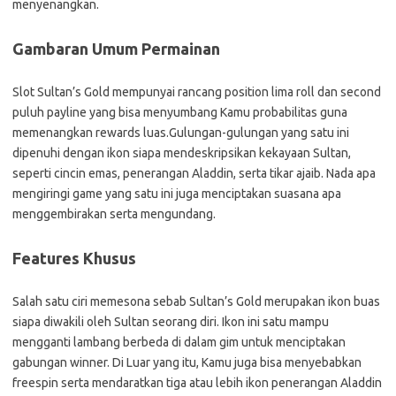
menyenangkan.
Gambaran Umum Permainan
Slot Sultan’s Gold mempunyai rancang position lima roll dan second
puluh payline yang bisa menyumbang Kamu probabilitas guna
memenangkan rewards luas.Gulungan-gulungan yang satu ini
dipenuhi dengan ikon siapa mendeskripsikan kekayaan Sultan,
seperti cincin emas, penerangan Aladdin, serta tikar ajaib. Nada apa
mengiringi game yang satu ini juga menciptakan suasana apa
menggembirakan serta mengundang.
Features Khusus
Salah satu ciri memesona sebab Sultan’s Gold merupakan ikon buas
siapa diwakili oleh Sultan seorang diri. Ikon ini satu mampu
mengganti lambang berbeda di dalam gim untuk menciptakan
gabungan winner. Di Luar yang itu, Kamu juga bisa menyebabkan
freespin serta mendaratkan tiga atau lebih ikon penerangan Aladdin