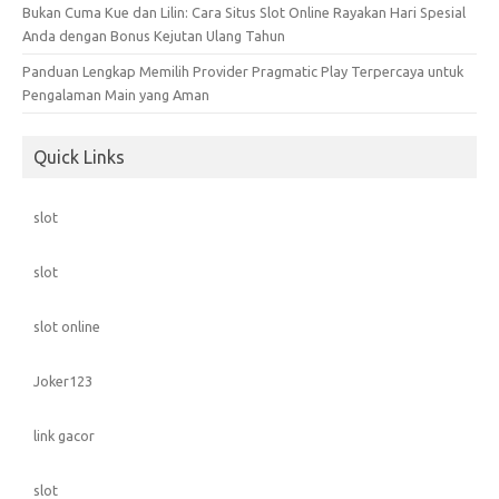
Bukan Cuma Kue dan Lilin: Cara Situs Slot Online Rayakan Hari Spesial
Anda dengan Bonus Kejutan Ulang Tahun
Panduan Lengkap Memilih Provider Pragmatic Play Terpercaya untuk
Pengalaman Main yang Aman
Quick Links
slot
slot
slot online
Joker123
link gacor
slot