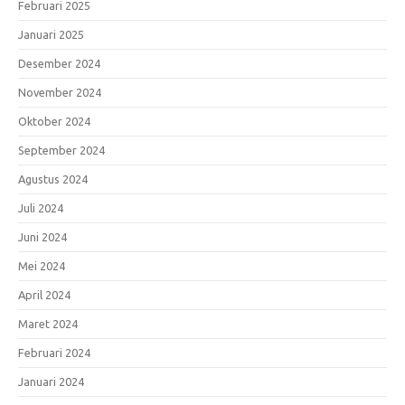
Februari 2025
Januari 2025
Desember 2024
November 2024
Oktober 2024
September 2024
Agustus 2024
Juli 2024
Juni 2024
Mei 2024
April 2024
Maret 2024
Februari 2024
Januari 2024