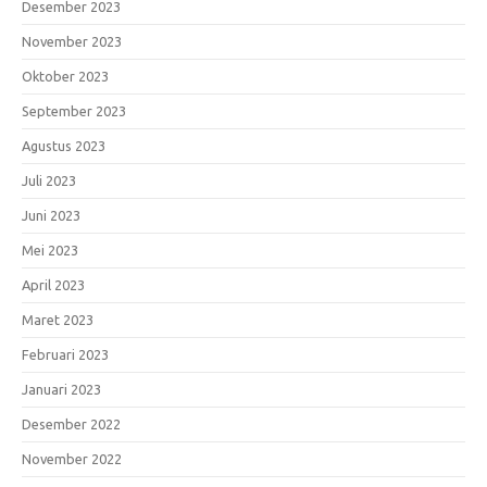
Desember 2023
November 2023
Oktober 2023
September 2023
Agustus 2023
Juli 2023
Juni 2023
Mei 2023
April 2023
Maret 2023
Februari 2023
Januari 2023
Desember 2022
November 2022