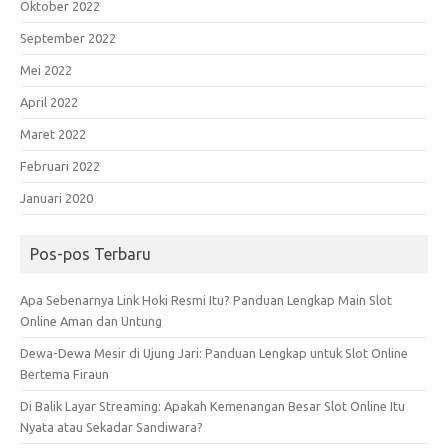
Oktober 2022
September 2022
Mei 2022
April 2022
Maret 2022
Februari 2022
Januari 2020
Pos-pos Terbaru
Apa Sebenarnya Link Hoki Resmi Itu? Panduan Lengkap Main Slot
Online Aman dan Untung
Dewa-Dewa Mesir di Ujung Jari: Panduan Lengkap untuk Slot Online
Bertema Firaun
Di Balik Layar Streaming: Apakah Kemenangan Besar Slot Online Itu
Nyata atau Sekadar Sandiwara?