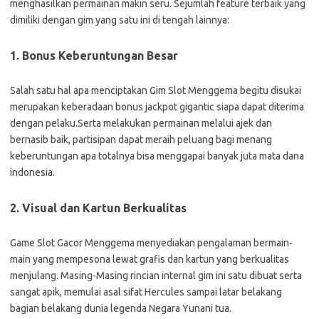
menghasilkan permainan makin seru. Sejumlah feature terbaik yang
dimiliki dengan gim yang satu ini di tengah lainnya:
1. Bonus Keberuntungan Besar
Salah satu hal apa menciptakan Gim Slot Menggema begitu disukai
merupakan keberadaan bonus jackpot gigantic siapa dapat diterima
dengan pelaku.Serta melakukan permainan melalui ajek dan
bernasib baik, partisipan dapat meraih peluang bagi menang
keberuntungan apa totalnya bisa menggapai banyak juta mata dana
indonesia.
2. Visual dan Kartun Berkualitas
Game Slot Gacor Menggema menyediakan pengalaman bermain-
main yang mempesona lewat grafis dan kartun yang berkualitas
menjulang. Masing-Masing rincian internal gim ini satu dibuat serta
sangat apik, memulai asal sifat Hercules sampai latar belakang
bagian belakang dunia legenda Negara Yunani tua.