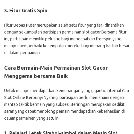
3. Fitur Gratis Spin
Fitur Bebas Putar merupakan salah satu fitur yang ter- dinantikan
dengan sekumpulan partisipan permainan slot gacor.Bersama fitur
ini, partisipan memiliki peluang bagi mendapatkan freespin yang
mampu memperbaiki kesempatan mereka bagi menang hadiah besar
di dalam permainan.
Cara Bermain-Main Permainan Slot Gacor
Menggema bersama Baik
Untuk mampu mendapatkan kemenangan yang gigantic internal Gim
Slot Online Berbunyi Nyaring, partisipan perlu memahami dengan
mantap taktik bermain yang sukses. Beriringan merupakan sedikit
saran yang dapat menolong pemain mendapatkan keberhasilan di
dalam permainan yang satu ini:
1. Pelajari Letak Simbol-simbol dalam Mesin Slot