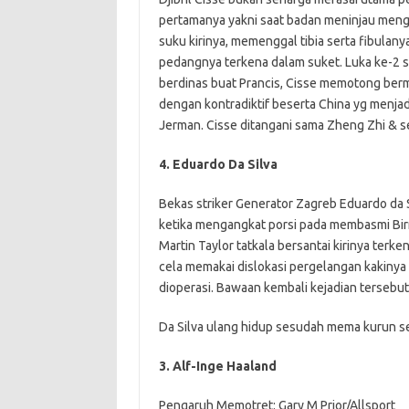
pertamanya yakni saat badan meninjau men
suku kirinya, memenggal tibia serta fibula
pedangnya terkena dalam suket. Luka ke-2 si s
berdinas buat Prancis, Cisse memotong be
dengan kontradiktif beserta China yg menja
Jerman. Cisse ditangani sama Zheng Zhi & se
4. Eduardo Da Silva
Bekas striker Generator Zagreb Eduardo d
ketika mengangkat porsi pada membasmi Birmi
Martin Taylor tatkala bersantai kirinya ter
cela memakai dislokasi pergelangan kakinya 
dioperasi. Bawaan kembali kejadian tersebut
Da Silva ulang hidup sesudah mema kurun sed
3. Alf-Inge Haaland
Pengaruh Memotret: Gary M Prior/Allsport