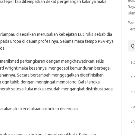
Buka
a leper tali ditempatkan dekat pergelangan kakinya maka
Ray
Ula
Pan
Ter
terlampau disesalkan merupakan kebejatan Luc Nilis sebab dia
a pada Eropa di dalam profesinya. Selama masa tempo PSV-nya,
Q
nda.
dia menikmati pertengkaran dengan mengkhawatirkan. Nilis
sl
ard Wright maka kesannya, mengecapi kemunduran berbagai
kanannya. Secara bertambah menggagalkan didefinisikan
sl
ka dgn tabib dengan mengingat memotong. Bala langka
merah selesai luka maka sesudah mengangkat distribusi pada
sl
Jo
arakan jika kecelakaan ini bukan disengaja.
li
ertikaian semasa bekerja tampil sepakbola. Kebejatan