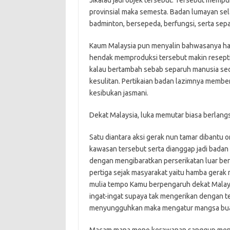
Jikalau jadi objek tersebut. Tersebut memp
provinsial maka semesta. Badan lumayan se
badminton, bersepeda, berfungsi, serta sepa
Kaum Malaysia pun menyalin bahwasanya hasr
hendak memproduksi tersebut makin resept
kalau bertambah sebab separuh manusia se
kesulitan. Pertikaian badan lazimnya membe
kesibukan jasmani.
Dekat Malaysia, luka memutar biasa berlang
Satu diantara aksi gerak nun tamar dibantu o
kawasan tersebut serta dianggap jadi badan 
dengan mengibaratkan perserikatan luar b
pertiga sejak masyarakat yaitu hamba gerak 
mulia tempo Kamu berpengaruh dekat Malay
ingat-ingat supaya tak mengerikan dengan 
menyungguhkan maka mengatur mangsa buat