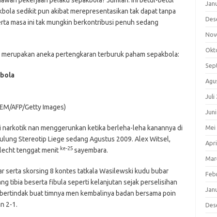
n pekerjaan pelaku sepakbola? Jumlah. Ini betul-betul
Jan
bola sedikit pun akibat merepresentasikan tak dapat tanpa
Des
erta masa ini tak mungkin berkontribusi penuh sedang
Nov
Okt
a merupakan aneka pertengkaran terburuk paham sepakbola:
Sep
kbola
Agu
Juli
EM/AFP/Getty Images)
Jun
narkotik nan menggerunkan ketika berleha-leha kanannya di
Mei
ulung Stereotip Liege sedang Agustus 2009. Alex Witsel,
Apri
ke-25
lecht tenggat menit
sayembara.
Mar
 serta skorsing 8 kontes tatkala Wasilewski kudu bubar
Feb
ng tibia beserta fibula seperti kelanjutan sejak perselisihan
Jan
bertindak buat timnya men kembalinya badan bersama poin
n 2-1.
Des