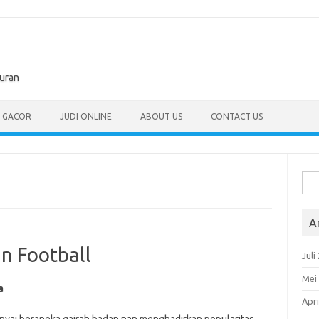
buran
T GACOR
JUDI ONLINE
ABOUT US
CONTACT US
Cari
untu
A
in Football
Juli
Mei
a
Apri