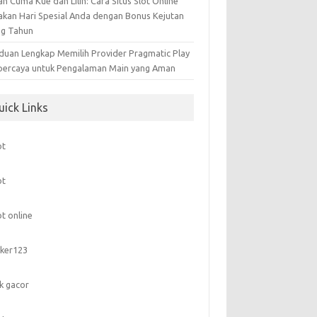
n Cuma Kue dan Lilin: Cara Situs Slot Online
akan Hari Spesial Anda dengan Bonus Kejutan
ng Tahun
duan Lengkap Memilih Provider Pragmatic Play
percaya untuk Pengalaman Main yang Aman
uick Links
ot
ot
ot online
ker123
nk gacor