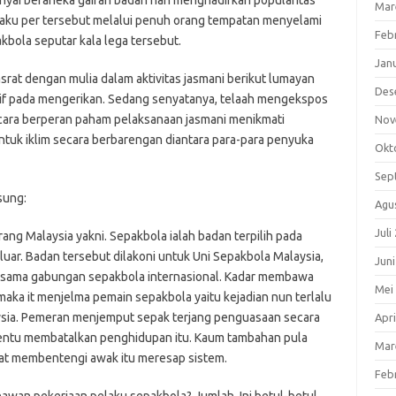
unyai beraneka gairah badan nan menghadirkan popularitas
Mar
laku per tersebut melalui penuh orang tempatan menyelami
Feb
kbola seputar kala lega tersebut.
Jan
at dengan mulia dalam aktivitas jasmani berikut lumayan
Des
if pada mengerikan. Sedang senyatanya, telaah mengekspos
cara berperan paham pelaksanaan jasmani menikmati
Nov
ntuk iklim secara berbarengan diantara para-para penyuka
Okt
Sep
sung:
Agu
Juli
rang Malaysia yakni. Sepakbola ialah badan terpilih pada
luar. Badan tersebut dilakoni untuk Uni Sepakbola Malaysia,
Jun
ersama gabungan sepakbola internasional. Kadar membawa
Mei
maka it menjelma pemain sepakbola yaitu kejadian nun terlalu
sia. Pemeran menjemput sepak terjang penguasaan secara
Apri
tentu membatalkan penghidupan itu. Kaum tambahan pula
Mar
 membentengi awak itu meresap sistem.
Feb