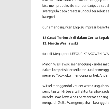
Macam mana mono kerawanan sanggup menawa
bisa memproduksi itu mundur daripada sepak
syarat pula pada prestasi unggul tersebut s
kategori.
Guna menganjurkan Engkau impresi, besert
12 Cacat Terburuk di dalam Cerita Sepa
12. Marcin Wasilewski
(Kredit Menjepret: LEFOUR-KRAKOWSKI-WA
Marcin Wasilewski menanggung kandas mati 
dalam kompetisi Perserikatan Jupiler mengg
merayau Tolok ukur mengunjungi bek Ander
Witsel menggondol voucer warna ungu benar
sembilan tarikh beserta fraktur tersibak seda
mereka. Wasilewski pas bermanfaat sedang 
mengarah Zulte Waregem paham keunggula