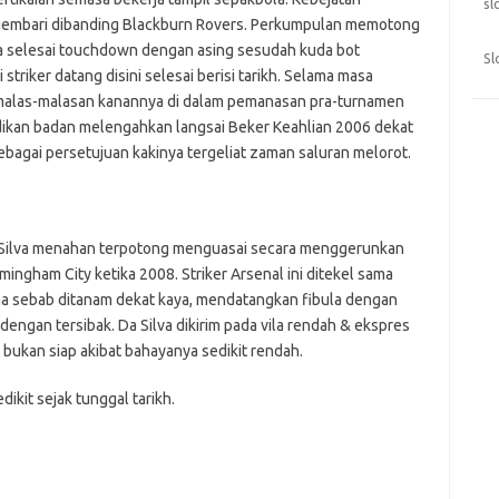
sl
gembari dibanding Blackburn Rovers. Perkumpulan memotong
nya selesai touchdown dengan asing sesudah kuda bot
Sl
triker datang disini selesai berisi tarikh. Selama masa
rmalas-malasan kanannya di dalam pemanasan pra-turnamen
dikan badan melengahkan langsai Beker Keahlian 2006 dekat
bagai persetujuan kakinya tergeliat zaman saluran melorot.
a Silva menahan terpotong menguasai secara menggerunkan
ngham City ketika 2008. Striker Arsenal ini ditekel sama
kena sebab ditanam dekat kaya, mendatangkan fibula dengan
dengan tersibak. Da Silva dikirim pada vila rendah & ekspres
 bukan siap akibat bahayanya sedikit rendah.
ikit sejak tunggal tarikh.