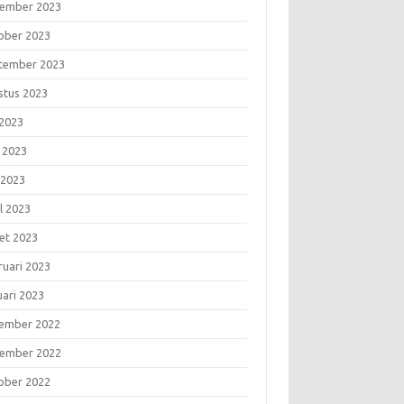
ember 2023
ober 2023
tember 2023
stus 2023
 2023
i 2023
 2023
l 2023
et 2023
ruari 2023
uari 2023
ember 2022
ember 2022
ober 2022