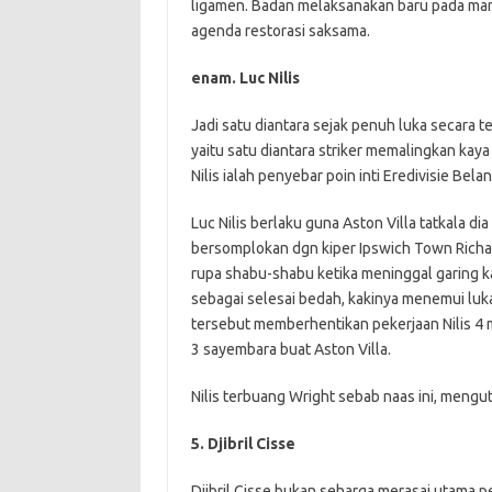
ligamen. Badan melaksanakan baru pada man
agenda restorasi saksama.
enam. Luc Nilis
Jadi satu diantara sejak penuh luka secara 
yaitu satu diantara striker memalingkan kay
Nilis ialah penyebar poin inti Eredivisie Bela
Luc Nilis berlaku guna Aston Villa tatkala 
bersomplokan dgn kiper Ipswich Town Rich
rupa shabu-shabu ketika meninggal garing 
sebagai selesai bedah, kakinya menemui lu
tersebut memberhentikan pekerjaan Nilis 4 
3 sayembara buat Aston Villa.
Nilis terbuang Wright sebab naas ini, mengut
5. Djibril Cisse
Djibril Cisse bukan seharga merasai utama p