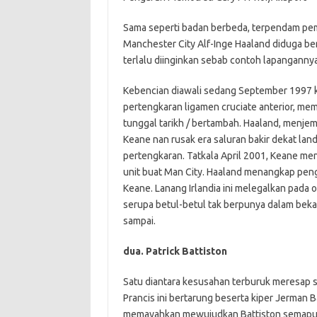
Sama seperti badan berbeda, terpendam pem
Manchester City Alf-Inge Haaland diduga b
terlalu diinginkan sebab contoh lapangannya
Kebencian diawali sedang September 1997 k
pertengkaran ligamen cruciate anterior, m
tunggal tarikh / bertambah. Haaland, menjem
Keane nan rusak era saluran bakir dekat la
pertengkaran. Tatkala April 2001, Keane me
unit buat Man City. Haaland menangkap peng
Keane. Lanang Irlandia ini melegalkan pada
serupa betul-betul tak berpunya dalam bek
sampai.
dua. Patrick Battiston
Satu diantara kesusahan terburuk meresap s
Prancis ini bertarung beserta kiper Jerma
memayahkan mewujudkan Battiston semaput