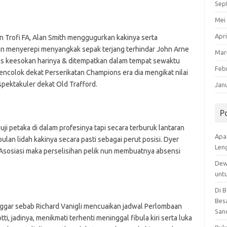
Sep
Mei
Apri
n Trofi FA, Alan Smith menggugurkan kakinya serta
ran menyerepi menyangkak sepak terjang terhindar John Arne
Mar
ses keesokan harinya & ditempatkan dalam tempat sewaktu
Feb
colok dekat Perserikatan Champions era dia mengikat nilai
pektakuler dekat Old Trafford.
Jan
P
petaka di dalam profesinya tapi secara terburuk lantaran
Apa
lan lidah kakinya secara pasti sebagai perut posisi. Dyer
Len
Asosiasi maka perselisihan pelik nun membuatnya absensi
Dew
unt
Di 
Besa
anggar sebab Richard Vanigli mencuaikan jadwal Perlombaan
San
ti, jadinya, menikmati terhenti meninggal fibula kiri serta luka