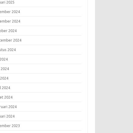
uari 2025
ember 2024
ember 2024
ober 2024
tember 2024
stus 2024
 2024
i 2024
 2024
l 2024
et 2024
ruari 2024
uari 2024
ember 2023