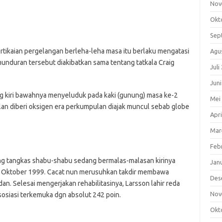
Nov
Okt
Sep
pertikaian pergelangan berleha-leha masa itu berlaku mengatasi
Agu
duran tersebut diakibatkan sama tentang tatkala Craig
Juli
Jun
 kiri bawahnya menyeluduk pada kaki (gunung) masa ke-2
Mei
an diberi oksigen era perkumpulan diajak muncul sebab globe
Apri
Mar
Feb
ong tangkas shabu-shabu sedang bermalas-malasan kirinya
Jan
tic Oktober 1999. Cacat nun merusuhkan takdir membawa
Des
. Selesai mengerjakan rehabilitasinya, Larsson lahir reda
Nov
asosiasi terkemuka dgn absolut 242 poin.
Okt