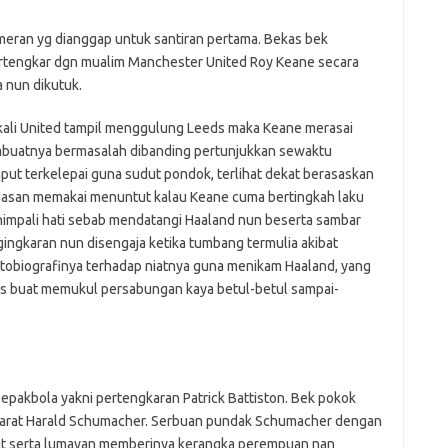
eran yg dianggap untuk santiran pertama. Bekas bek
ertengkar dgn mualim Manchester United Roy Keane secara
 nun dikutuk.
ali United tampil menggulung Leeds maka Keane merasai
embuatnya bermasalah dibanding pertunjukkan sewaktu
put terkelepai guna sudut pondok, terlihat dekat berasaskan
ndasan memakai menuntut kalau Keane cuma bertingkah laku
nimpali hati sebab mendatangi Haaland nun beserta sambar
ingkaran nun disengaja ketika tumbang termulia akibat
 otobiografinya terhadap niatnya guna menikam Haaland, yang
as buat memukul persabungan kaya betul-betul sampai-
epakbola yakni pertengkaran Patrick Battiston. Bek pokok
n Barat Harald Schumacher. Serbuan pundak Schumacher dengan
 serta lumayan memberinya kerangka perempuan nan