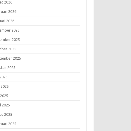
et 2026
ruari 2026
uari 2026
ember 2025
ember 2025
ober 2025
tember 2025
stus 2025
 2025
i 2025
 2025
l 2025
et 2025
ruari 2025