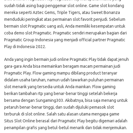
sudah tidak asing bagi penggemar slot online. Game slot kondang
mereka seperti Aztec Gems, Triple Tigers, atau Sweet Bonanza
menduduki peringkat atas permainan slot favorit penjudi. Sebelum
bermain slot Pragmatic uang asli, Anda memiliki kesempatan untuk
coba demo slot Pragmatic. Pragmatic sendiri merupakan bagian dari
Pragmatic Group Indonesia yang menjadi official partner Pragmatic
Play di Indonesia 2022.
Anda yang ingin bermain judi online Pragmatic Play tidak dapat jenuh
gara-gara Anda bisa memainkan beragam macam permainan judi
Pragmatic Play. Flow gaming mampu dibilang product teranyar
didalam usaha taruhan, namun udah tawarkan puluhan permainan
slot menarik yang tersedia untuk Anda mainkan. Flow gaming
berikan tambahan rtp yang benar-benar tinggi setelah bekerja
bersama dengan Sungaming303. Akibatnya, bisa saja menang untuk
petaruh benar-benar tinggi, dan sudah dijuluki pemasok slot
terburuk di slot online. Salah satu alasan utama mengapa game
Situs Slot Online berasal dari Pragmatic Play begitu digemari adalah
penampilan grafis yang betul-betul menarik dan tidak menjemukan.