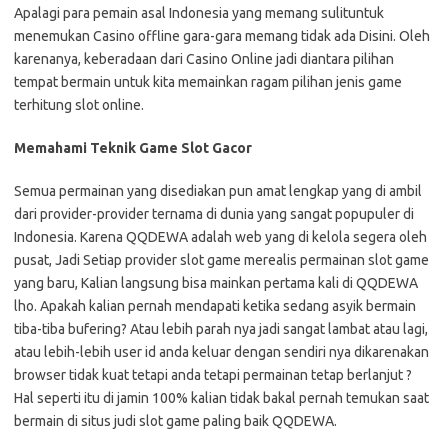
Apalagi para pemain asal Indonesia yang memang sulituntuk
menemukan Casino offline gara-gara memang tidak ada Disini. Oleh
karenanya, keberadaan dari Casino Online jadi diantara pilihan
tempat bermain untuk kita memainkan ragam pilihan jenis game
terhitung slot online.
Memahami Teknik Game Slot Gacor
Semua permainan yang disediakan pun amat lengkap yang di ambil
dari provider-provider ternama di dunia yang sangat popupuler di
Indonesia. Karena QQDEWA adalah web yang di kelola segera oleh
pusat, Jadi Setiap provider slot game merealis permainan slot game
yang baru, Kalian langsung bisa mainkan pertama kali di QQDEWA
lho. Apakah kalian pernah mendapati ketika sedang asyik bermain
tiba-tiba bufering? Atau lebih parah nya jadi sangat lambat atau lagi,
atau lebih-lebih user id anda keluar dengan sendiri nya dikarenakan
browser tidak kuat tetapi anda tetapi permainan tetap berlanjut ?
Hal seperti itu di jamin 100% kalian tidak bakal pernah temukan saat
bermain di situs judi slot game paling baik QQDEWA.