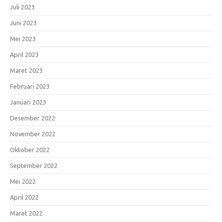
Juli 2023
Juni 2023
Mei 2023
April 2023
Maret 2023
Februari 2023
Januari 2023
Desember 2022
November 2022
Oktober 2022
September 2022
Mei 2022
April 2022
Maret 2022