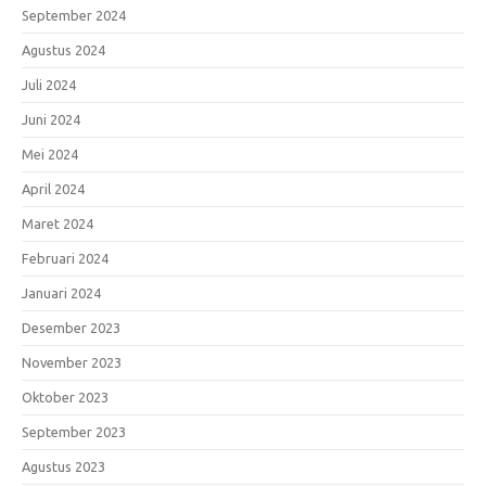
September 2024
Agustus 2024
Juli 2024
Juni 2024
Mei 2024
April 2024
Maret 2024
Februari 2024
Januari 2024
Desember 2023
November 2023
Oktober 2023
September 2023
Agustus 2023