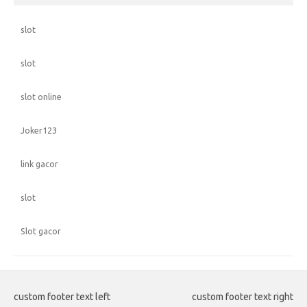
slot
slot
slot online
Joker123
link gacor
slot
Slot gacor
custom footer text left
custom footer text right