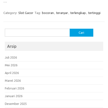
…
Category:
Slot Gacor
Tag:
bocoran
,
teranyar
,
terlengkap
,
tertinggi
Cari
untuk:
Arsip
Juli 2026
Mei 2026
April 2026
Maret 2026
Februari 2026
Januari 2026
Desember 2025