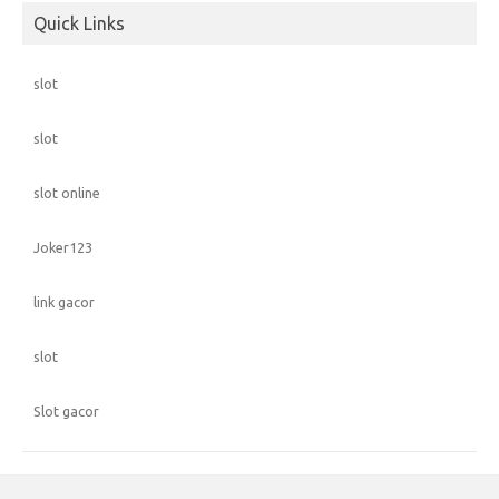
Quick Links
slot
slot
slot online
Joker123
link gacor
slot
Slot gacor