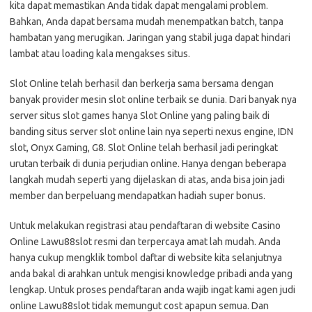
kita dapat memastikan Anda tidak dapat mengalami problem.
Bahkan, Anda dapat bersama mudah menempatkan batch, tanpa
hambatan yang merugikan. Jaringan yang stabil juga dapat hindari
lambat atau loading kala mengakses situs.
Slot Online telah berhasil dan berkerja sama bersama dengan
banyak provider mesin slot online terbaik se dunia. Dari banyak nya
server situs slot games hanya Slot Online yang paling baik di
banding situs server slot online lain nya seperti nexus engine, IDN
slot, Onyx Gaming, G8. Slot Online telah berhasil jadi peringkat
urutan terbaik di dunia perjudian online. Hanya dengan beberapa
langkah mudah seperti yang dijelaskan di atas, anda bisa join jadi
member dan berpeluang mendapatkan hadiah super bonus.
Untuk melakukan registrasi atau pendaftaran di website Casino
Online Lawu88slot resmi dan terpercaya amat lah mudah. Anda
hanya cukup mengklik tombol daftar di website kita selanjutnya
anda bakal di arahkan untuk mengisi knowledge pribadi anda yang
lengkap. Untuk proses pendaftaran anda wajib ingat kami agen judi
online Lawu88slot tidak memungut cost apapun semua. Dan