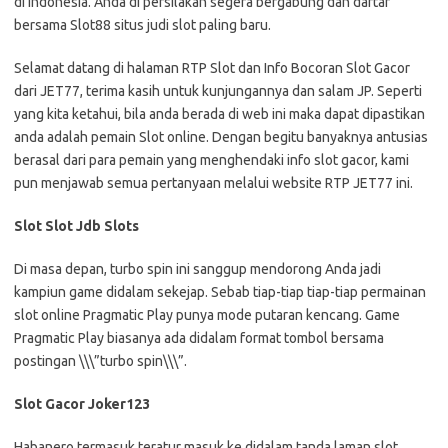
di Indonesia. Anda di persilakan segera bergabung dan daftar
bersama Slot88 situs judi slot paling baru.
Selamat datang di halaman RTP Slot dan Info Bocoran Slot Gacor
dari JET77, terima kasih untuk kunjungannya dan salam JP. Seperti
yang kita ketahui, bila anda berada di web ini maka dapat dipastikan
anda adalah pemain Slot online. Dengan begitu banyaknya antusias
berasal dari para pemain yang menghendaki info slot gacor, kami
pun menjawab semua pertanyaan melalui website RTP JET77 ini.
Slot Slot Jdb Slots
Di masa depan, turbo spin ini sanggup mendorong Anda jadi
kampiun game didalam sekejap. Sebab tiap-tiap tiap-tiap permainan
slot online Pragmatic Play punya mode putaran kencang. Game
Pragmatic Play biasanya ada didalam format tombol bersama
postingan \\\”turbo spin\\\”.
Slot Gacor Joker123
Habanero termasuk teratur masuk ke didalam tanda laman slot