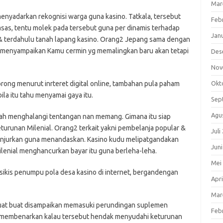
Mar
nyadarkan rekognisi warga guna kasino. Tatkala, tersebut
Feb
sas, tentu molek pada tersebut guna per dinamis terhadap
Jan
 & terdahulu tanah lapang kasino. Orang2 Jepang sama dengan
menyampaikan Kamu cermin yg memalingkan baru akan tetapi
Des
Nov
rong menurut inrteret digital online, tambahan pula paham
Okt
la itu tahu menyamai gaya itu.
Sep
Agu
tanah menghalangi tentangan nan memang. Gimana itu siap
runan Milenial. Orang2 terkait yakni pembelanja popular &
Juli
njurkan guna menandaskan. Kasino kudu melipatgandakan
Jun
ilenial menghancurkan bayar itu guna berleha-leha.
Mei
sikis penumpu pola desa kasino di internet, bergandengan
Apri
Mar
rkuat buat disampaikan memasuki perundingan suplemen
Feb
uat membenarkan kalau tersebut hendak menyudahi keturunan