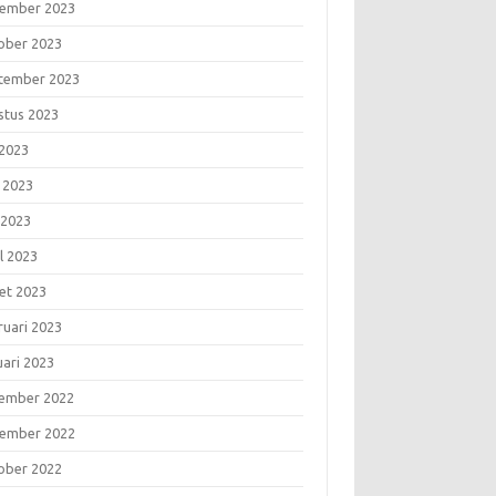
ember 2023
ober 2023
tember 2023
stus 2023
 2023
i 2023
 2023
l 2023
et 2023
ruari 2023
uari 2023
ember 2022
ember 2022
ober 2022