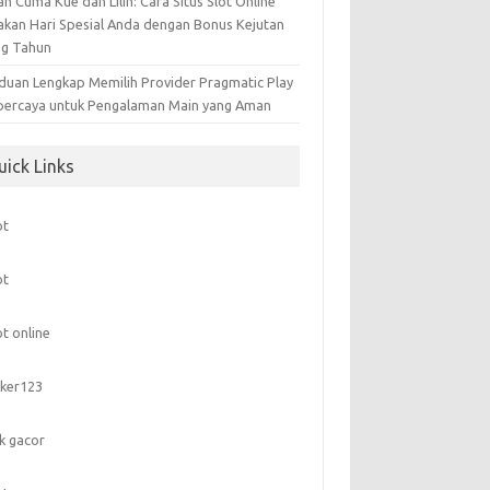
n Cuma Kue dan Lilin: Cara Situs Slot Online
akan Hari Spesial Anda dengan Bonus Kejutan
ng Tahun
duan Lengkap Memilih Provider Pragmatic Play
percaya untuk Pengalaman Main yang Aman
uick Links
ot
ot
ot online
ker123
nk gacor