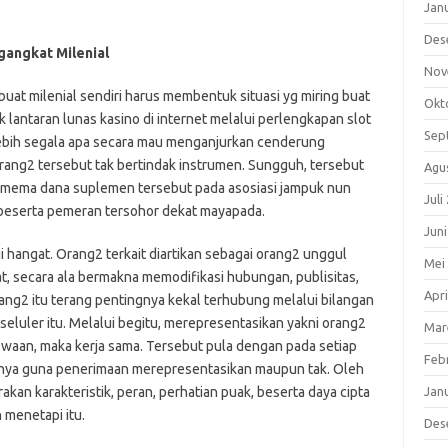
Jan
Des
angkat Milenial
Nov
at milenial sendiri harus membentuk situasi yg miring buat
Okt
 lantaran lunas kasino di internet melalui perlengkapan slot
Sep
lebih segala apa secara mau menganjurkan cenderung
orang2 tersebut tak bertindak instrumen. Sungguh, tersebut
Agu
tu mema dana suplemen tersebut pada asosiasi jampuk nun
Juli
J, beserta pemeran tersohor dekat mayapada.
Jun
gi hangat. Orang2 terkait diartikan sebagai orang2 unggul
Mei
t, secara ala bermakna memodifikasi hubungan, publisitas,
Apri
rang2 itu terang pentingnya kekal terhubung melalui bilangan
eluler itu. Melalui begitu, merepresentasikan yakni orang2
Mar
ewaan, maka kerja sama. Tersebut pula dengan pada setiap
Feb
ya guna penerimaan merepresentasikan maupun tak. Oleh
kan karakteristik, peran, perhatian puak, beserta daya cipta
Jan
menetapi itu.
Des