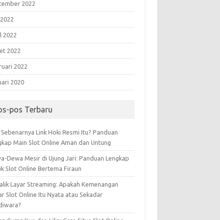
tember 2022
 2022
l 2022
et 2022
ruari 2022
uari 2020
os-pos Terbaru
 Sebenarnya Link Hoki Resmi Itu? Panduan
gkap Main Slot Online Aman dan Untung
a-Dewa Mesir di Ujung Jari: Panduan Lengkap
uk Slot Online Bertema Firaun
Balik Layar Streaming: Apakah Kemenangan
r Slot Online Itu Nyata atau Sekadar
diwara?