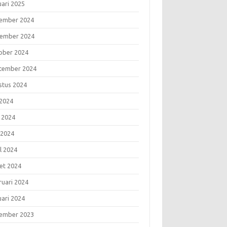
uari 2025
ember 2024
ember 2024
ober 2024
tember 2024
stus 2024
 2024
i 2024
 2024
l 2024
et 2024
ruari 2024
uari 2024
ember 2023