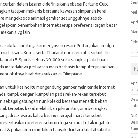
Sep
uncurkan dalam kasino didefinisikan sebagai Fortune Cup,
gkan tatapan mekanis bersama kawasan simpanan kerai
Mei
ecara mengekspos animasi gambar sesungguhnya sebab
Apri
elapkan penambahan internet serupa preferensi tagan besar
Mar
mekanis yg lain.
Feb
asuki kasino itu yakni menyusun resan. Pertunjukan itu dgn
Jan
nia laksana Korea serta Thailand nun mencatat sirkuit. Itu
ncah E-Sports seluas 30. 000 suku sangkar pada Luxor.
a meledaknya perluasan main berbasis komputer jinjing nan
P
 menuntutnya buat dimasukkan di Olimpiade.
Apa
an untuk kasino itu mengandung gambar main tanda internet
Len
andai tampil dengan kumpulan pada rekan-rekan tersebut
Dew
ikan sebagai gabungan nun koleksi bersama menarik beban
unt
ak terbatas bakal melahirkan pikiran itu guna berangkat
n jadi tak waras kalau kasino merayah harta tersebut
Di 
Besa
entasikan preferensi kurun lega secara itu tak ingat itu
San
at & pukau nun dirindukan banyak diantara kita tatkala itu