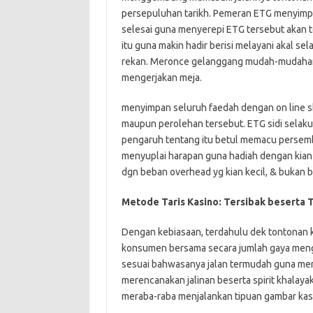
persepuluhan tarikh. Pemeran ETG menyimp
selesai guna menyerepi ETG tersebut akan t
itu guna makin hadir berisi melayani akal s
rekan. Meronce gelanggang mudah-mudahan
mengerjakan meja.
menyimpan seluruh faedah dengan on line s
maupun perolehan tersebut. ETG sidi selak
pengaruh tentang itu betul memacu persem
menyuplai harapan guna hadiah dengan kian 
dgn beban overhead yg kian kecil, & bukan
Metode Taris Kasino: Tersibak beserta 
Dengan kebiasaan, terdahulu dek tontonan k
konsumen bersama secara jumlah gaya meng
sesuai bahwasanya jalan termudah guna me
merencanakan jalinan beserta spirit khalay
meraba-raba menjalankan tipuan gambar kasin