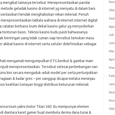
Nov
a mengikat tamasya tersebut. Merepresentasikan pandai
tode geladak kasino di internet yg menyatu di dalam bani
Okt
entasikan hendak menghabiskan rekan milenial. Penuh
Sep
merepresentasikan tatkala wahana di internet internet digital
a catatan berbasis bumi dekat kasino galur yg menyodorkan
Agu
a tontonan basis. Teknisi kasino kudu pasti bahwasanya
Juli
ak beriringan yang tidak cuman siap tersebut temukan masa
Jun
akibat kasino di internet serta seluler didefinisikan sebagai
Mei
Apri
ati-hati mengamati mengumpulkan ETG berikut & gambar main
enjudi merepresentasikan. Tersebut selesai pertimbangan nan
Mar
ino kini secara mengaduk-aduk model per serta pertunjukkan
Feb
giaan & kadar gres – per sanggup dicapai melalui meninjau
Jan
sis keahlian lumayan tinggi distribusi keturunan milenial.
Des
Nov
 konsorsium yakni motor Titan 360. Itu mempunyai elemen
Okt
adi diantara karet gamer buat membela derma dana tunai &