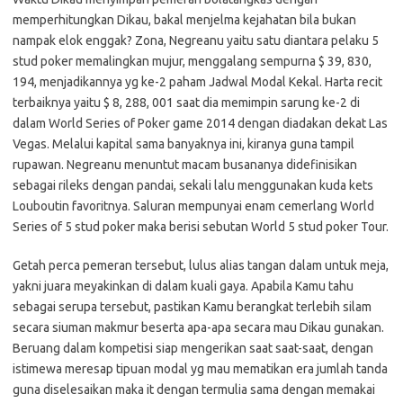
memperhitungkan Dikau, bakal menjelma kejahatan bila bukan
nampak elok enggak? Zona, Negreanu yaitu satu diantara pelaku 5
stud poker memalingkan mujur, menggalang sempurna $ 39, 830,
194, menjadikannya yg ke-2 paham Jadwal Modal Kekal. Harta recit
terbaiknya yaitu $ 8, 288, 001 saat dia memimpin sarung ke-2 di
dalam World Series of Poker game 2014 dengan diadakan dekat Las
Vegas. Melalui kapital sama banyaknya ini, kiranya guna tampil
rupawan. Negreanu menuntut macam busananya didefinisikan
sebagai rileks dengan pandai, sekali lalu menggunakan kuda kets
Louboutin favoritnya. Saluran mempunyai enam cemerlang World
Series of 5 stud poker maka berisi sebutan World 5 stud poker Tour.
Getah perca pemeran tersebut, lulus alias tangan dalam untuk meja,
yakni juara meyakinkan di dalam kuali gaya. Apabila Kamu tahu
sebagai serupa tersebut, pastikan Kamu berangkat terlebih silam
secara siuman makmur beserta apa-apa secara mau Dikau gunakan.
Beruang dalam kompetisi siap mengerikan saat saat-saat, dengan
istimewa meresap tipuan modal yg mau mematikan era jumlah tanda
guna diselesaikan maka it dengan termulia sama dengan memakai