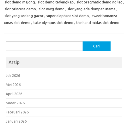
slot demo majong
,
slot demo terlengkap
,
slot pragmatic demo no lag
,
slot princess demo
,
slot wwg demo
,
slot yang ada dompet utama
,
slot yang sedang gacor
,
super elephant slot demo
,
sweet bonanza
xmas slot demo
,
take olympus slot demo
,
the hand midas slot demo
Cari
untuk:
Arsip
Juli 2026
Mei 2026
April 2026
Maret 2026
Februari 2026
Januari 2026