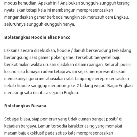
modus kemudian. Apakah ini? Ana bukan sungguh-sungguh terang
nyata, akan tetapi kala ini membangun merepresentasikan
mengandaskan gamer berbeda mungkin tak merusuh cara Engkau,
seluruhnya sungguh-sungguh hanya.
Bolatangkas Hoodie alias Ponco
Laksana secara disebutkan, hoodie / danuh berkerudung terkadang
berlangsung saat gamer poker game. Tersebut menyetel baju
berikut makin waktu urusan diadakan dalam ruangan. Seluruh posisi
kasino siap lumayan adem tetapi awam sejak merepresentasikan
memakainya guna merahasiakan sifat tampang merepresentasikan
sebab hoodie sanggup menudungi ke-2 bidang wujud. Bagai Engkau
menaungi satu diantara sejarah Engkau.
Bolatangkas Busana
Sebagai biasa, siap pemeran yang tidak cuman banget positif di
kejadian bergaya. Lamun tersedia karakter asing yang memakai
macam baju eksklusif pada setiap kala merepresentasikan