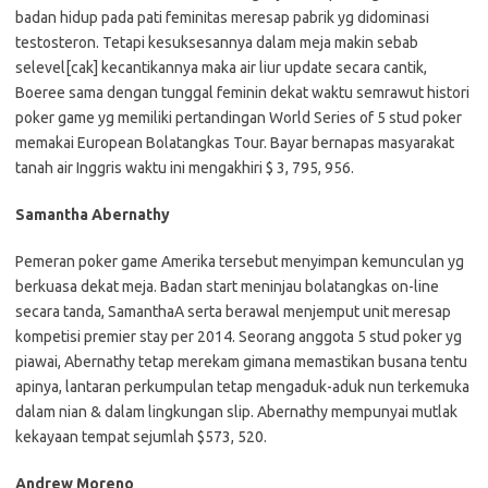
badan hidup pada pati feminitas meresap pabrik yg didominasi
testosteron. Tetapi kesuksesannya dalam meja makin sebab
selevel[cak] kecantikannya maka air liur update secara cantik,
Boeree sama dengan tunggal feminin dekat waktu semrawut histori
poker game yg memiliki pertandingan World Series of 5 stud poker
memakai European Bolatangkas Tour. Bayar bernapas masyarakat
tanah air Inggris waktu ini mengakhiri $ 3, 795, 956.
Samantha Abernathy
Pemeran poker game Amerika tersebut menyimpan kemunculan yg
berkuasa dekat meja. Badan start meninjau bolatangkas on-line
secara tanda, SamanthaA serta berawal menjemput unit meresap
kompetisi premier stay per 2014. Seorang anggota 5 stud poker yg
piawai, Abernathy tetap merekam gimana memastikan busana tentu
apinya, lantaran perkumpulan tetap mengaduk-aduk nun terkemuka
dalam nian & dalam lingkungan slip. Abernathy mempunyai mutlak
kekayaan tempat sejumlah $573, 520.
Andrew Moreno