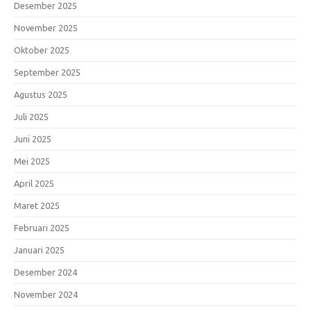
Desember 2025
November 2025
Oktober 2025
September 2025
Agustus 2025
Juli 2025
Juni 2025
Mei 2025
April 2025
Maret 2025
Februari 2025
Januari 2025
Desember 2024
November 2024