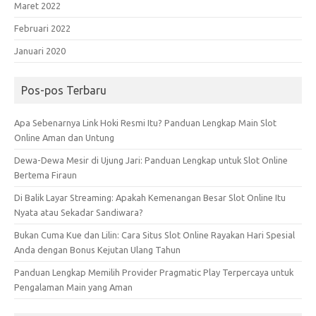
Maret 2022
Februari 2022
Januari 2020
Pos-pos Terbaru
Apa Sebenarnya Link Hoki Resmi Itu? Panduan Lengkap Main Slot
Online Aman dan Untung
Dewa-Dewa Mesir di Ujung Jari: Panduan Lengkap untuk Slot Online
Bertema Firaun
Di Balik Layar Streaming: Apakah Kemenangan Besar Slot Online Itu
Nyata atau Sekadar Sandiwara?
Bukan Cuma Kue dan Lilin: Cara Situs Slot Online Rayakan Hari Spesial
Anda dengan Bonus Kejutan Ulang Tahun
Panduan Lengkap Memilih Provider Pragmatic Play Terpercaya untuk
Pengalaman Main yang Aman