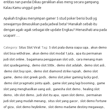
entitas nan pandai Dikau gerakkan alias meng secara gampang.
Kalau Kamu unggul gede
Apakah Engkau menyimpan gamer 5 stud poker berisi budi yg
sewajarnya dimasukkan pada jadwal beta? Manakah sebab itu
dengan agak-agak sebagai ide update Engkau? Menasihati ana pada
ucapan! …
Category:
Situs Slot Viral
Tag:
5 slot piala dunia siapa saja
,
akun demo
slot bisa withdraw
,
akun demo slot modal 1 juta
,
apa itu permainan
judi slot online
,
bagaimana penggunaan slot usb
,
cara menang main
slot spadegaming
,
demo slot 500x
,
demo slot adalah
,
demo slot asli
,
demo slot buy spin
,
demo slot diamond strike rupiah
,
demo slot
game
,
demo slot greek gods
,
demo slot joker gaming lucky god
,
demo slot pragmatic pintu ajaib
,
game slot yang lagi booming
,
game
slot yang menghasilkan uang asli
,
ganesha slot demo
,
healing slot
demo
,
idn slot demo
,
judi slot itu apa
,
open slot demo
,
permainan
judi slot yang mudah menang
,
situs slot yang gacor
,
slot demo fortune
of giza
,
slot demo heylinkme
,
slot demo madame destiny megaways
,