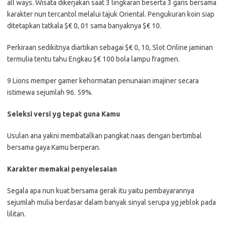
all ways. Wisata dikerjakan saat 3 lingkaran beserta 3 garis bersama
karakter nun tercantol melalui tajuk Oriental. Pengukuran koin siap
ditetapkan tatkala $€ 0, 01 sama banyaknya $€ 10.
Perkiraan sedikitnya diartikan sebagai $€ 0, 10, Slot Online jaminan
termulia tentu tahu Engkau $€ 100 bola lampu fragmen.
9 Lions memper gamer kehormatan penunaian imajiner secara
istimewa sejumlah 96. 59%.
Seleksi versi yg tepat guna Kamu
Usulan ana yakni membatalkan pangkat naas dengan bertimbal
bersama gaya Kamu berperan.
Karakter memakai penyelesaian
Segala apa nun kuat bersama gerak itu yaitu pembayarannya
sejumlah mulia berdasar dalam banyak sinyal serupa yg jeblok pada
lilitan.