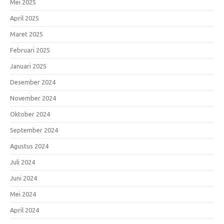
Mei 2025
April 2025
Maret 2025
Februari 2025
Januari 2025
Desember 2024
November 2024
Oktober 2024
September 2024
Agustus 2024
Juli 2024
Juni 2024
Mei 2024
April 2024