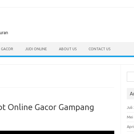
buran
T GACOR
JUDI ONLINE
ABOUT US
CONTACT US
Cari
untu
A
Slot Online Gacor Gampang
Juli
Mei
Apri