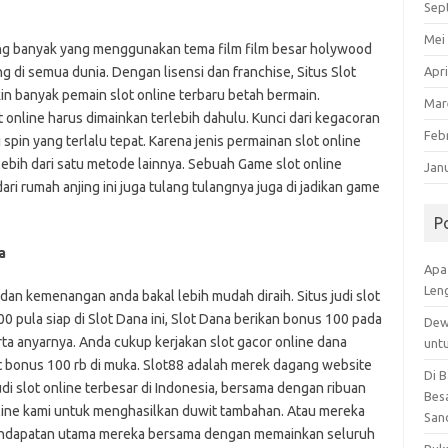
Sep
Mei
ng banyak yang menggunakan tema film film besar holywood
g di semua dunia. Dengan lisensi dan franchise, Situs Slot
Apri
 banyak pemain slot online terbaru betah bermain.
Mar
online harus dimainkan terlebih dahulu. Kunci dari kegacoran
Feb
 spin yang terlalu tepat. Karena jenis permainan slot online
ebih dari satu metode lainnya. Sebuah Game slot online
Jan
i rumah anjing ini juga tulang tulangnya juga di jadikan game
P
a
Apa
Len
u dan kemenangan anda bakal lebih mudah diraih. Situs judi slot
pula siap di Slot Dana ini, Slot Dana berikan bonus 100 pada
Dew
a anyarnya. Anda cukup kerjakan slot gacor online dana
unt
 bonus 100 rb di muka. Slot88 adalah merek dagang website
Di 
judi slot online terbesar di Indonesia, bersama dengan ribuan
Besa
online kami untuk menghasilkan duwit tambahan. Atau mereka
San
endapatan utama mereka bersama dengan memainkan seluruh