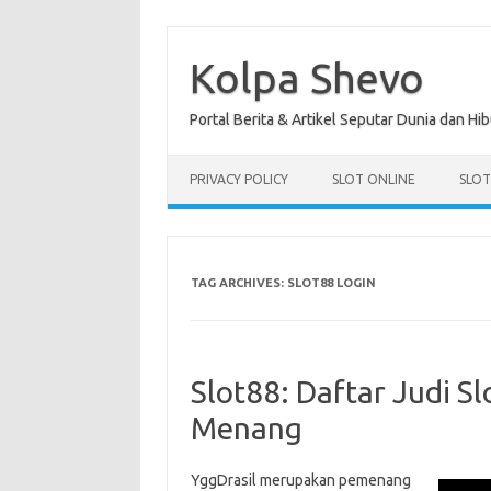
Skip
to
content
Kolpa Shevo
Portal Berita & Artikel Seputar Dunia dan Hi
PRIVACY POLICY
SLOT ONLINE
SLO
TAG ARCHIVES:
SLOT88 LOGIN
Slot88: Daftar Judi 
Menang
YggDrasil merupakan pemenang