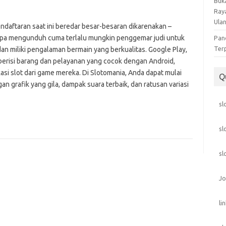
Buka
Ray
Ula
ndaftaran saat ini beredar besar-besaran dikarenakan –
anpa mengunduh cuma terlalu mungkin penggemar judi untuk
Pan
Ter
an miliki pengalaman bermain yang berkualitas. Google Play,
berisi barang dan pelayanan yang cocok dengan Android,
si slot dari game mereka. Di Slotomania, Anda dapat mulai
Q
 grafik yang gila, dampak suara terbaik, dan ratusan variasi
sl
sl
sl
Jo
li