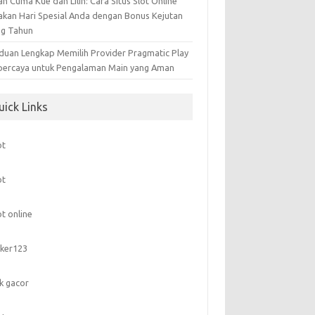
n Cuma Kue dan Lilin: Cara Situs Slot Online
akan Hari Spesial Anda dengan Bonus Kejutan
ng Tahun
duan Lengkap Memilih Provider Pragmatic Play
percaya untuk Pengalaman Main yang Aman
uick Links
ot
ot
ot online
ker123
nk gacor