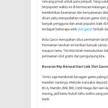
rancang privat untuk para penjudi. Yang suk
terpopuler waktu ini di bermacam kalangan
memberikan keamanan dan kenyamanan didala
dicari yaitu menyediakan ratusan game slot 
banyak pengguna dan amat populer, baik di I
terdapat beberapa web
slot gacor
terbaik da
Bola Gacor merupakan situs permainan taruhan
Permainan taruhan ini berikan banyak variasi
maupun lama. Tim kita telah memutuskan ba
permainan slot gratis dari pengunjung kita.
Bocoran Rtp Berasal Dari Link Slot Gaco
Tentu saja menikmati beragam game paling b
member nantinya. Metode transaksi deposit d
BCA, Mandiri, BNI, BRI, Cimb Niaga dan lain la
masing, jadi kamu butuh tahu waktu yang pa
bank.