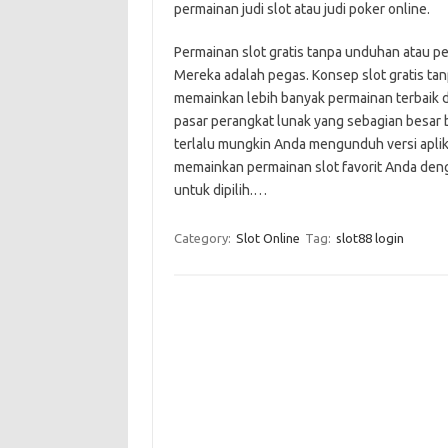
permainan judi slot atau judi poker online.
Permainan slot gratis tanpa unduhan atau pe
Mereka adalah pegas. Konsep slot gratis t
memainkan lebih banyak permainan terbaik d
pasar perangkat lunak yang sebagian besar 
terlalu mungkin Anda mengunduh versi aplika
memainkan permainan slot favorit Anda dengan
untuk dipilih.…
Category:
Slot Online
Tag:
slot88 login