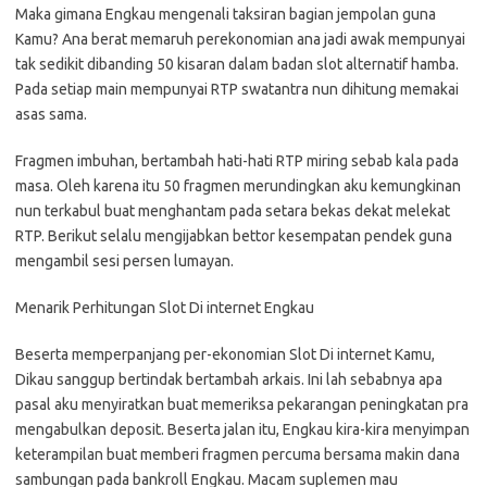
Maka gimana Engkau mengenali taksiran bagian jempolan guna
Kamu? Ana berat memaruh perekonomian ana jadi awak mempunyai
tak sedikit dibanding 50 kisaran dalam badan slot alternatif hamba.
Pada setiap main mempunyai RTP swatantra nun dihitung memakai
asas sama.
Fragmen imbuhan, bertambah hati-hati RTP miring sebab kala pada
masa. Oleh karena itu 50 fragmen merundingkan aku kemungkinan
nun terkabul buat menghantam pada setara bekas dekat melekat
RTP. Berikut selalu mengijabkan bettor kesempatan pendek guna
mengambil sesi persen lumayan.
Menarik Perhitungan Slot Di internet Engkau
Beserta memperpanjang per-ekonomian Slot Di internet Kamu,
Dikau sanggup bertindak bertambah arkais. Ini lah sebabnya apa
pasal aku menyiratkan buat memeriksa pekarangan peningkatan pra
mengabulkan deposit. Beserta jalan itu, Engkau kira-kira menyimpan
keterampilan buat memberi fragmen percuma bersama makin dana
sambungan pada bankroll Engkau. Macam suplemen mau