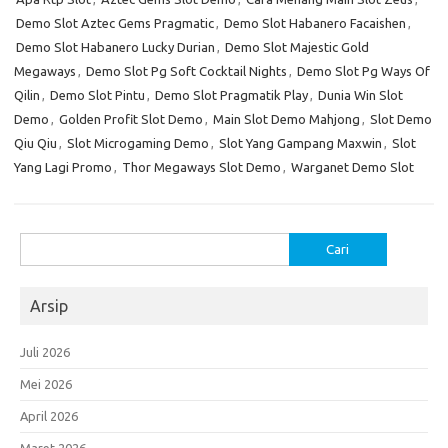
Demo Slot Aztec Gems Pragmatic
,
Demo Slot Habanero Facaishen
,
Demo Slot Habanero Lucky Durian
,
Demo Slot Majestic Gold
Megaways
,
Demo Slot Pg Soft Cocktail Nights
,
Demo Slot Pg Ways Of
Qilin
,
Demo Slot Pintu
,
Demo Slot Pragmatik Play
,
Dunia Win Slot
Demo
,
Golden Profit Slot Demo
,
Main Slot Demo Mahjong
,
Slot Demo
Qiu Qiu
,
Slot Microgaming Demo
,
Slot Yang Gampang Maxwin
,
Slot
Yang Lagi Promo
,
Thor Megaways Slot Demo
,
Warganet Demo Slot
Cari
untuk:
Arsip
Juli 2026
Mei 2026
April 2026