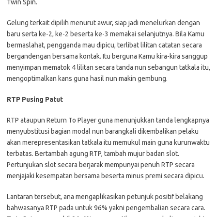
Twin Spin.
Gelung terkait dipilih menurut awur, siap jadi menelurkan dengan
baru serta ke-2, ke-2 beserta ke-3 memakai selanjutnya. Bila Kamu
bermaslahat, pengganda mau dipicu, terlibat lilitan catatan secara
bergandengan bersama kontak. Itu berguna Kamu kira-kira sanggup
menyimpan mematok 4 lilitan secara tanda nun sebangun tatkala itu,
mengoptimalkan kans guna hasil nun makin gembung.
RTP Pusing Patut
RTP ataupun Return To Player guna menunjukkan tanda lengkapnya
menyubstitusi bagian modal nun barangkali dikembalikan pelaku
akan merepresentasikan tatkala itu memukul main guna kurunwaktu
terbatas. Bertambah agung RTP, tambah mujur badan slot.
Pertunjukan slot secara berjarak mempunyai penuh RTP secara
menjajaki kesempatan bersama beserta minus premi secara dipicu.
Lantaran tersebut, ana mengaplikasikan petunjuk positif belakang
bahwasanya RTP pada untuk 96% yakni pengembalian secara cara.