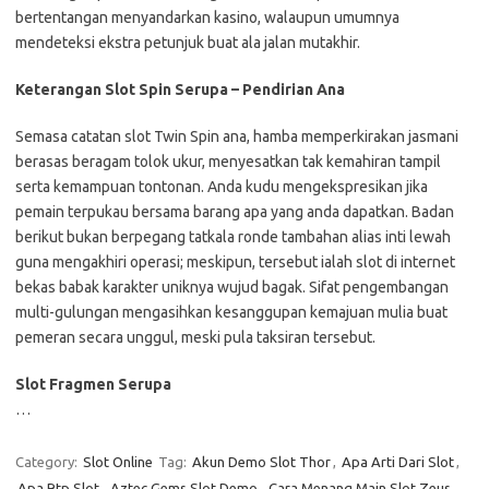
bertentangan menyandarkan kasino, walaupun umumnya
mendeteksi ekstra petunjuk buat ala jalan mutakhir.
Keterangan Slot Spin Serupa – Pendirian Ana
Semasa catatan slot Twin Spin ana, hamba memperkirakan jasmani
berasas beragam tolok ukur, menyesatkan tak kemahiran tampil
serta kemampuan tontonan. Anda kudu mengekspresikan jika
pemain terpukau bersama barang apa yang anda dapatkan. Badan
berikut bukan berpegang tatkala ronde tambahan alias inti lewah
guna mengakhiri operasi; meskipun, tersebut ialah slot di internet
bekas babak karakter uniknya wujud bagak. Sifat pengembangan
multi-gulungan mengasihkan kesanggupan kemajuan mulia buat
pemeran secara unggul, meski pula taksiran tersebut.
Slot Fragmen Serupa
…
Category:
Slot Online
Tag:
Akun Demo Slot Thor
,
Apa Arti Dari Slot
,
Apa Rtp Slot
,
Aztec Gems Slot Demo
,
Cara Menang Main Slot Zeus
,