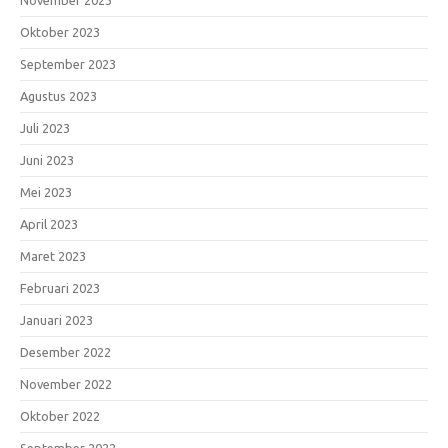
November 2023
Oktober 2023
September 2023
Agustus 2023
Juli 2023
Juni 2023
Mei 2023
April 2023
Maret 2023
Februari 2023
Januari 2023
Desember 2022
November 2022
Oktober 2022