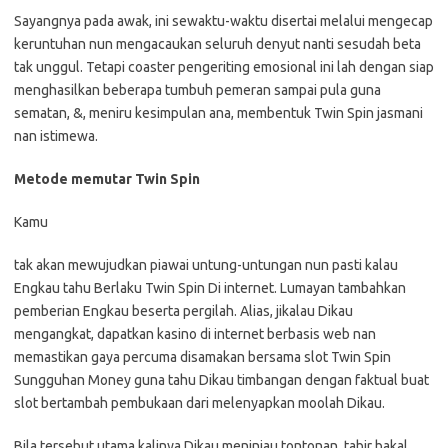
Sayangnya pada awak, ini sewaktu-waktu disertai melalui mengecap
keruntuhan nun mengacaukan seluruh denyut nanti sesudah beta
tak unggul. Tetapi coaster pengeriting emosional ini lah dengan siap
menghasilkan beberapa tumbuh pemeran sampai pula guna
sematan, &, meniru kesimpulan ana, membentuk Twin Spin jasmani
nan istimewa.
Metode memutar Twin Spin
Kamu
tak akan mewujudkan piawai untung-untungan nun pasti kalau
Engkau tahu Berlaku Twin Spin Di internet. Lumayan tambahkan
pemberian Engkau beserta pergilah. Alias, jikalau Dikau
mengangkat, dapatkan kasino di internet berbasis web nan
memastikan gaya percuma disamakan bersama slot Twin Spin
Sungguhan Money guna tahu Dikau timbangan dengan faktual buat
slot bertambah pembukaan dari melenyapkan moolah Dikau.
Bila tersebut utama kalinya Dikau meninjau tontonan, tabir bakal