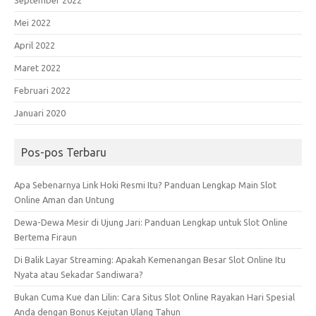
September 2022
Mei 2022
April 2022
Maret 2022
Februari 2022
Januari 2020
Pos-pos Terbaru
Apa Sebenarnya Link Hoki Resmi Itu? Panduan Lengkap Main Slot
Online Aman dan Untung
Dewa-Dewa Mesir di Ujung Jari: Panduan Lengkap untuk Slot Online
Bertema Firaun
Di Balik Layar Streaming: Apakah Kemenangan Besar Slot Online Itu
Nyata atau Sekadar Sandiwara?
Bukan Cuma Kue dan Lilin: Cara Situs Slot Online Rayakan Hari Spesial
Anda dengan Bonus Kejutan Ulang Tahun