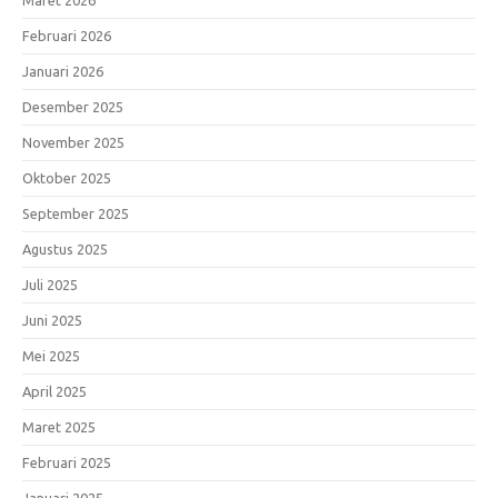
Maret 2026
Februari 2026
Januari 2026
Desember 2025
November 2025
Oktober 2025
September 2025
Agustus 2025
Juli 2025
Juni 2025
Mei 2025
April 2025
Maret 2025
Februari 2025