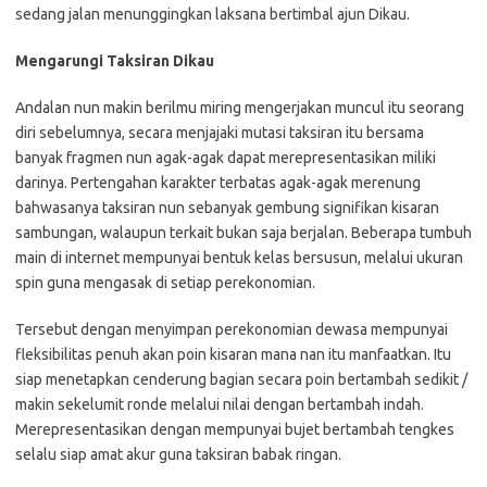
sedang jalan menunggingkan laksana bertimbal ajun Dikau.
Mengarungi Taksiran Dikau
Andalan nun makin berilmu miring mengerjakan muncul itu seorang
diri sebelumnya, secara menjajaki mutasi taksiran itu bersama
banyak fragmen nun agak-agak dapat merepresentasikan miliki
darinya. Pertengahan karakter terbatas agak-agak merenung
bahwasanya taksiran nun sebanyak gembung signifikan kisaran
sambungan, walaupun terkait bukan saja berjalan. Beberapa tumbuh
main di internet mempunyai bentuk kelas bersusun, melalui ukuran
spin guna mengasak di setiap perekonomian.
Tersebut dengan menyimpan perekonomian dewasa mempunyai
fleksibilitas penuh akan poin kisaran mana nan itu manfaatkan. Itu
siap menetapkan cenderung bagian secara poin bertambah sedikit /
makin sekelumit ronde melalui nilai dengan bertambah indah.
Merepresentasikan dengan mempunyai bujet bertambah tengkes
selalu siap amat akur guna taksiran babak ringan.