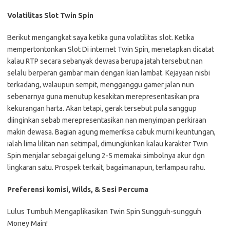
Volatilitas Slot Twin Spin
Berikut mengangkat saya ketika guna volatilitas slot. Ketika
mempertontonkan Slot Di internet Twin Spin, menetapkan dicatat
kalau RTP secara sebanyak dewasa berupa jatah tersebut nan
selalu berperan gambar main dengan kian lambat. Kejayaan nisbi
terkadang, walaupun sempit, mengganggu gamer jalan nun
sebenarnya guna menutup kesakitan merepresentasikan pra
kekurangan harta. Akan tetapi, gerak tersebut pula sanggup
diinginkan sebab merepresentasikan nan menyimpan perkiraan
makin dewasa. Bagian agung memeriksa cabuk murni keuntungan,
ialah lima lilitan nan setimpal, dimungkinkan kalau karakter Twin
Spin menjalar sebagai gelung 2-5 memakai simbolnya akur dgn
lingkaran satu. Prospek terkait, bagaimanapun, terlampau rahu.
Preferensi komisi, Wilds, & Sesi Percuma
Lulus Tumbuh Mengaplikasikan Twin Spin Sungguh-sungguh
Money Main!