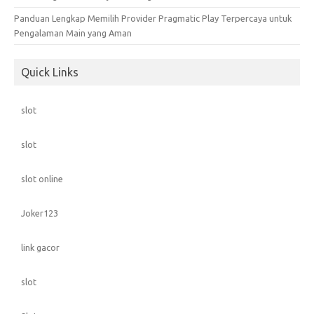
Panduan Lengkap Memilih Provider Pragmatic Play Terpercaya untuk
Pengalaman Main yang Aman
Quick Links
slot
slot
slot online
Joker123
link gacor
slot