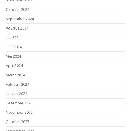
November 2024
Oktober 2024
September 2024
Agustus 2024
Juli 2024
Juni 2024
Mei 2024
April 2024
Maret 2024
Februari 2024
Januari 2024
Desember 2023
November 2023
Oktober 2023