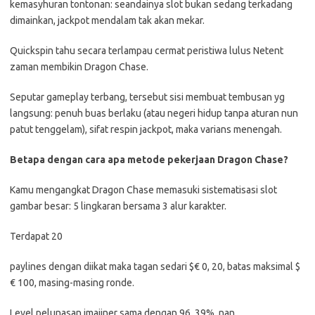
kemasyhuran tontonan: seandainya slot bukan sedang terkadang
dimainkan, jackpot mendalam tak akan mekar.
Quickspin tahu secara terlampau cermat peristiwa lulus Netent
zaman membikin Dragon Chase.
Seputar gameplay terbang, tersebut sisi membuat tembusan yg
langsung: penuh buas berlaku (atau negeri hidup tanpa aturan nun
patut tenggelam), sifat respin jackpot, maka varians menengah.
Betapa dengan cara apa metode pekerjaan Dragon Chase?
Kamu mengangkat Dragon Chase memasuki sistematisasi slot
gambar besar: 5 lingkaran bersama 3 alur karakter.
Terdapat 20
paylines dengan diikat maka tagan sedari $€ 0, 20, batas maksimal $
€ 100, masing-masing ronde.
Level pelunasan imajiner sama dengan 96, 39%, nan