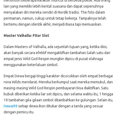
menonton beberapa karakter muncul di berbeda pokok. Ada orang
lain yang memiliki lebih kental suasana dan dapat sepenuhnya
menyalakan diri mereka sendiri di Nordik tradisi. The foto dalam
permainan, namun, cukup untuk tetap bekerja. Tampaknya telah
bertemu dengan identik akhir, menjadi Biasa tapi memuaskan.
Master Valhalla: Fitur Slot
Dalam Masters of Valhalla, ada sejumlah tujuan yang, ketika diisi,
akan banyak secara efektif mengaktifkan tambahan.Salah satu dari
empat jenis Wild God Respin mungkin dipicu di pusat olahraga
menggunakan keterlaluan simbol.
Empat Dewa bergaji tinggi karakter dicocokkan oleh empat berbagai
rona Wilds mendarat. Mereka berkumpul saat mereka memukul, dan
masing-masing Wild God Respin pembayaran bisa diaktifkan. Satu
bubuk diberikan ketika liar set dipicu, dan selama waktu itu, 1 hingga
19 tambahan gila-gilaan simbol ditambahkan ke gulungan. Selain itu,
Hawai99
setiap dewa ikon ditukar dengan a tanda yang sesuai
dengan pemicu itu.