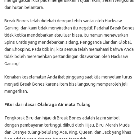
mengingatkan kita pada menjentikkan Tujuan akhir, selain tengkorak
dan hutan belantara.
Break Bones telah didekati dengan lebih santai oleh Hacksaw
Gaming, dan kami tidak menyiratkan itu negatif. Padahal Break Bones
tidak ketika mendebarkan atau luar biasa, itu namun menawarkan
Spins Gratis yang mendebarkan sidang, Pengganda Liar dan Global,
dan Ehospins. Pada titik ini, kita semua telah memahami bahwa Anda
tidak boleh meremehkan pertandingan ditawarkan oleh Hacksaw
Gaming!
Kenakan keselamatan Anda ikat pinggang saat kita menyelam lurus
menjadi Break Bones karena item bisa langsung memperoleh jeli
mengerikan.
Fitur dari dasar Olahraga Air mata Tulang
Tengkorak Biru dan hijau di Break Bones adalah lazim simbol
dengan pembayaran tertinggi, diikuti oleh Hijau, Biru, Merah Muda,
dan Oranye tulang-belulang.Ace, King, Queen, dan Jack yang khas