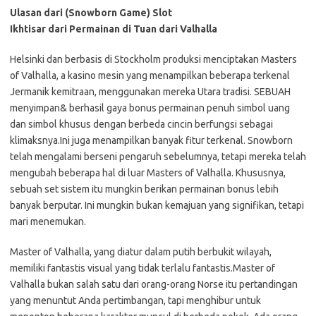
Ulasan dari (Snowborn Game) Slot
Ikhtisar dari Permainan di Tuan dari Valhalla
Helsinki dan berbasis di Stockholm produksi menciptakan Masters
of Valhalla, a kasino mesin yang menampilkan beberapa terkenal
Jermanik kemitraan, menggunakan mereka Utara tradisi. SEBUAH
menyimpan& berhasil gaya bonus permainan penuh simbol uang
dan simbol khusus dengan berbeda cincin berfungsi sebagai
klimaksnya.Ini juga menampilkan banyak fitur terkenal. Snowborn
telah mengalami berseni pengaruh sebelumnya, tetapi mereka telah
mengubah beberapa hal di luar Masters of Valhalla. Khususnya,
sebuah set sistem itu mungkin berikan permainan bonus lebih
banyak berputar. Ini mungkin bukan kemajuan yang signifikan, tetapi
mari menemukan.
Master of Valhalla, yang diatur dalam putih berbukit wilayah,
memiliki fantastis visual yang tidak terlalu fantastis.Master of
Valhalla bukan salah satu dari orang-orang Norse itu pertandingan
yang menuntut Anda pertimbangan, tapi menghibur untuk