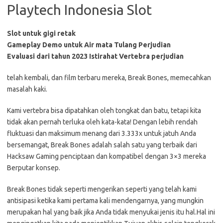
Playtech Indonesia Slot
Slot untuk gigi retak
Gameplay Demo untuk Air mata Tulang Perjudian
Evaluasi dari tahun 2023 Istirahat Vertebra perjudian
telah kembali, dan film terbaru mereka, Break Bones, memecahkan
masalah kaki.
Kami vertebra bisa dipatahkan oleh tongkat dan batu, tetapi kita
tidak akan pernah terluka oleh kata-kata! Dengan lebih rendah
fluktuasi dan maksimum menang dari 3.333x untuk jatuh Anda
bersemangat, Break Bones adalah salah satu yang terbaik dari
Hacksaw Gaming penciptaan dan kompatibel dengan 3×3 mereka
Berputar konsep.
Break Bones tidak seperti mengerikan seperti yang telah kami
antisipasi ketika kami pertama kali mendengarnya, yang mungkin
merupakan hal yang baik jika Anda tidak menyukai jenis itu hal.Hal ini