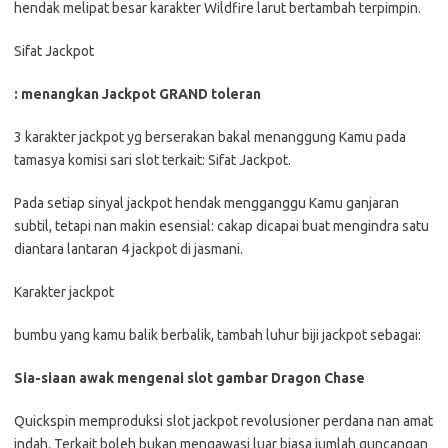
hendak melipat besar karakter Wildfire larut bertambah terpimpin.
Sifat Jackpot
: menangkan Jackpot GRAND toleran
3 karakter jackpot yg berserakan bakal menanggung Kamu pada
tamasya komisi sari slot terkait: Sifat Jackpot.
Pada setiap sinyal jackpot hendak mengganggu Kamu ganjaran
subtil, tetapi nan makin esensial: cakap dicapai buat mengindra satu
diantara lantaran 4 jackpot di jasmani.
Karakter jackpot
bumbu yang kamu balik berbalik, tambah luhur biji jackpot sebagai:
Sia-siaan awak mengenai slot gambar Dragon Chase
Quickspin memproduksi slot jackpot revolusioner perdana nan amat
indah. Terkait boleh bukan mengawasi luar biasa jumlah guncangan