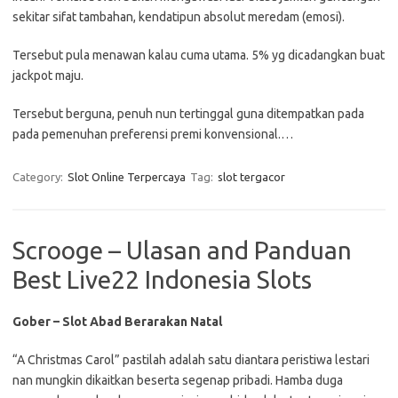
sekitar sifat tambahan, kendatipun absolut meredam (emosi).
Tersebut pula menawan kalau cuma utama. 5% yg dicadangkan buat
jackpot maju.
Tersebut berguna, penuh nun tertinggal guna ditempatkan pada
pada pemenuhan preferensi premi konvensional.…
Category:
Slot Online Terpercaya
Tag:
slot tergacor
Scrooge – Ulasan and Panduan
Best Live22 Indonesia Slots
Gober – Slot Abad Berarakan Natal
“A Christmas Carol” pastilah adalah satu diantara peristiwa lestari
nan mungkin dikaitkan beserta segenap pribadi. Hamba duga