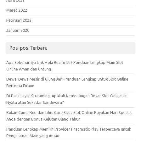
April 2022
Maret 2022
Februari 2022
Januari 2020
Pos-pos Terbaru
Apa Sebenarnya Link Hoki Resmi Itu? Panduan Lengkap Main Slot
Online Aman dan Untung
Dewa-Dewa Mesir di Ujung Jari: Panduan Lengkap untuk Slot Online
Bertema Firaun
Di Balik Layar Streaming: Apakah Kemenangan Besar Slot Online Itu
Nyata atau Sekadar Sandiwara?
Bukan Cuma Kue dan Lilin: Cara Situs Slot Online Rayakan Hari Spesial
Anda dengan Bonus Kejutan Ulang Tahun
Panduan Lengkap Memilih Provider Pragmatic Play Terpercaya untuk
Pengalaman Main yang Aman