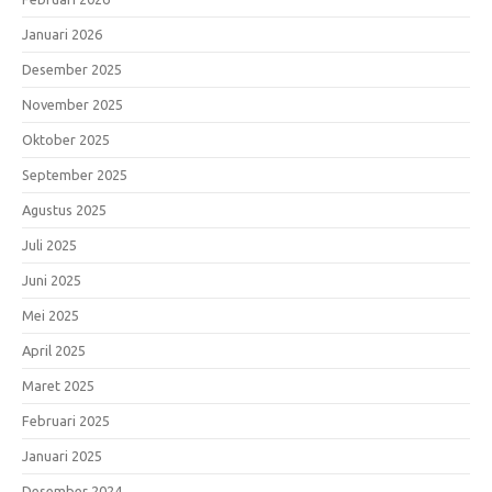
Januari 2026
Desember 2025
November 2025
Oktober 2025
September 2025
Agustus 2025
Juli 2025
Juni 2025
Mei 2025
April 2025
Maret 2025
Februari 2025
Januari 2025
Desember 2024