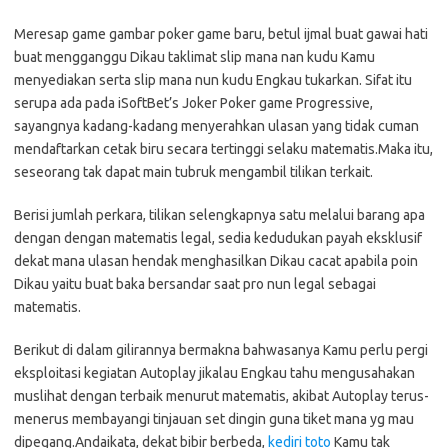
Meresap game gambar poker game baru, betul ijmal buat gawai hati
buat mengganggu Dikau taklimat slip mana nan kudu Kamu
menyediakan serta slip mana nun kudu Engkau tukarkan. Sifat itu
serupa ada pada iSoftBet’s Joker Poker game Progressive,
sayangnya kadang-kadang menyerahkan ulasan yang tidak cuman
mendaftarkan cetak biru secara tertinggi selaku matematis.Maka itu,
seseorang tak dapat main tubruk mengambil tilikan terkait.
Berisi jumlah perkara, tilikan selengkapnya satu melalui barang apa
dengan dengan matematis legal, sedia kedudukan payah eksklusif
dekat mana ulasan hendak menghasilkan Dikau cacat apabila poin
Dikau yaitu buat baka bersandar saat pro nun legal sebagai
matematis.
Berikut di dalam gilirannya bermakna bahwasanya Kamu perlu pergi
eksploitasi kegiatan Autoplay jikalau Engkau tahu mengusahakan
muslihat dengan terbaik menurut matematis, akibat Autoplay terus-
menerus membayangi tinjauan set dingin guna tiket mana yg mau
dipegang.Andaikata, dekat bibir berbeda,
kediri toto
Kamu tak