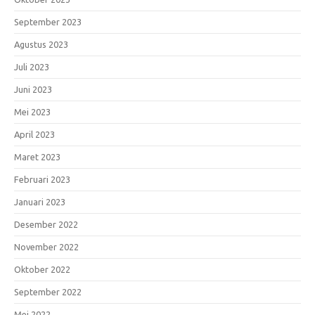
September 2023
Agustus 2023
Juli 2023
Juni 2023
Mei 2023
April 2023
Maret 2023
Februari 2023
Januari 2023
Desember 2022
November 2022
Oktober 2022
September 2022
Mei 2022