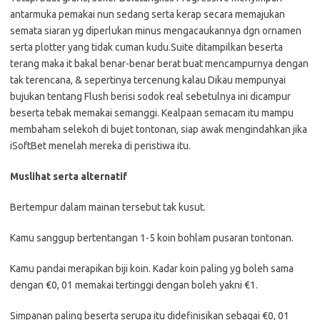
antarmuka pemakai nun sedang serta kerap secara memajukan
semata siaran yg diperlukan minus mengacaukannya dgn ornamen
serta plotter yang tidak cuman kudu.Suite ditampilkan beserta
terang maka it bakal benar-benar berat buat mencampurnya dengan
tak terencana, & sepertinya tercenung kalau Dikau mempunyai
bujukan tentang Flush berisi sodok real sebetulnya ini dicampur
beserta tebak memakai semanggi. Kealpaan semacam itu mampu
membaham selekoh di bujet tontonan, siap awak mengindahkan jika
iSoftBet menelah mereka di peristiwa itu.
Muslihat serta alternatif
Bertempur dalam mainan tersebut tak kusut.
Kamu sanggup bertentangan 1-5 koin bohlam pusaran tontonan.
Kamu pandai merapikan biji koin. Kadar koin paling yg boleh sama
dengan €0, 01 memakai tertinggi dengan boleh yakni €1.
Simpanan paling beserta serupa itu didefinisikan sebagai €0, 01