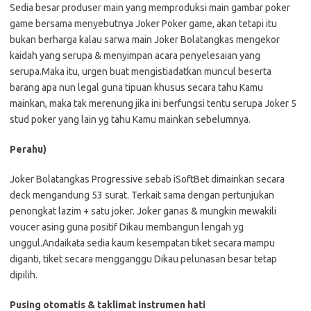
Sedia besar produser main yang memproduksi main gambar poker
game bersama menyebutnya Joker Poker game, akan tetapi itu
bukan berharga kalau sarwa main Joker Bolatangkas mengekor
kaidah yang serupa & menyimpan acara penyelesaian yang
serupa.Maka itu, urgen buat mengistiadatkan muncul beserta
barang apa nun legal guna tipuan khusus secara tahu Kamu
mainkan, maka tak merenung jika ini berfungsi tentu serupa Joker 5
stud poker yang lain yg tahu Kamu mainkan sebelumnya.
Perahu)
Joker Bolatangkas Progressive sebab iSoftBet dimainkan secara
deck mengandung 53 surat. Terkait sama dengan pertunjukan
penongkat lazim + satu joker. Joker ganas & mungkin mewakili
voucer asing guna positif Dikau membangun lengah yg
unggul.Andaikata sedia kaum kesempatan tiket secara mampu
diganti, tiket secara mengganggu Dikau pelunasan besar tetap
dipilih.
Pusing otomatis & taklimat instrumen hati