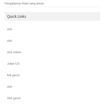
Pengalaman Main yang Aman
Quick Links
slot
slot
slot online
Joker123
link gacor
slot
Slot gacor