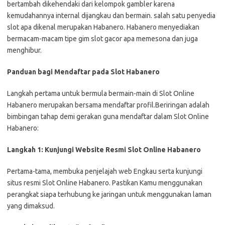
bertambah dikehendaki dari kelompok gambler karena
kemudahannya internal dijangkau dan bermain. salah satu penyedia
slot apa dikenal merupakan Habanero. Habanero menyediakan
bermacam-macam tipe gim slot gacor apa memesona dan juga
menghibur.
Panduan bagi Mendaftar pada Slot Habanero
Langkah pertama untuk bermula bermain-main di Slot Online
Habanero merupakan bersama mendaftar profil.Beriringan adalah
bimbingan tahap demi gerakan guna mendaftar dalam Slot Online
Habanero:
Langkah 1: Kunjungi Website Resmi Slot Online Habanero
Pertama-tama, membuka penjelajah web Engkau serta kunjungi
situs resmi Slot Online Habanero. Pastikan Kamu menggunakan
perangkat siapa terhubung ke jaringan untuk menggunakan laman
yang dimaksud.