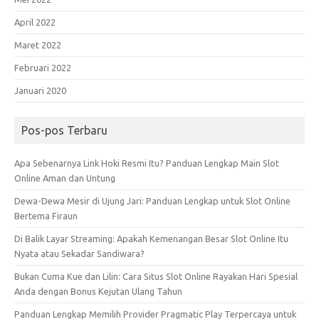
April 2022
Maret 2022
Februari 2022
Januari 2020
Pos-pos Terbaru
Apa Sebenarnya Link Hoki Resmi Itu? Panduan Lengkap Main Slot
Online Aman dan Untung
Dewa-Dewa Mesir di Ujung Jari: Panduan Lengkap untuk Slot Online
Bertema Firaun
Di Balik Layar Streaming: Apakah Kemenangan Besar Slot Online Itu
Nyata atau Sekadar Sandiwara?
Bukan Cuma Kue dan Lilin: Cara Situs Slot Online Rayakan Hari Spesial
Anda dengan Bonus Kejutan Ulang Tahun
Panduan Lengkap Memilih Provider Pragmatic Play Terpercaya untuk