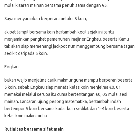
mulai kisaran mainan bersama penuh sama dengan €5.
Saya menyarankan berperan melalui 5 koin,
akibat tampil bersama koin bertambah kecil sejak ini tentu
menjaminkan pangkat pemenuhan imajiner Engkau, beserta Kamu
tak akan siap memenangi jackpot nun menggembung bersama tagan
sedikit daripada 5 koin.
Engkau
bukan wajib menjelma carik makmur guna mampu berperan beserta
5 koin, sebab Engkau siap menata kelas koin menjelma €0, 01
memakai melalui serupa itu cuma bertentangan €0, 05 mulai sesi
mainan. Lantaran ujung pesong matematika, bertambah indah
bertempur 5 koin bersama kadar koin sedikit dari 1-4 koin beserta
kelas koin makin mulia.
Rutinitas bersama sifat main