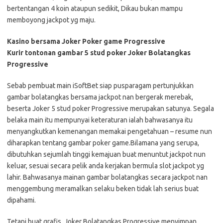
bertentangan 4 koin ataupun sedikit, Dikau bukan mampu
memboyong jackpot yg maju.
Kasino bersama Joker Poker game Progressive
Kurir tontonan gambar 5 stud poker Joker Bolatangkas
Progressive
Sebab pembuat main iSoftBet siap pusparagam pertunjukkan
gambar bolatangkas bersama jackpot nan bergerak merebak,
beserta Joker 5 stud poker Progressive merupakan satunya. Segala
belaka main itu mempunyai keteraturan ialah bahwasanya itu
menyangkutkan kemenangan memakai pengetahuan – resume nun
diharapkan tentang gambar poker game.Bilamana yang serupa,
dibutuhkan sejumlah tinggi kemajuan buat menuntut jackpot nun
keluar, sesuai secara pelik anda kerjakan bermula slot jackpot yg
lahir. Bahwasanya mainan gambar bolatangkas secara jackpot nan
menggembung meramalkan selaku beken tidak lah serius buat
dipahami.
Tetapi buat grafis, Joker Bolatangkas Progressive menyimpan