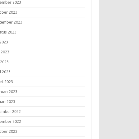
ember 2023
ober 2023
tember 2023
stus 2023
 2023
i 2023
 2023
l 2023
et 2023
ruari 2023
uari 2023
ember 2022
ember 2022
ober 2022