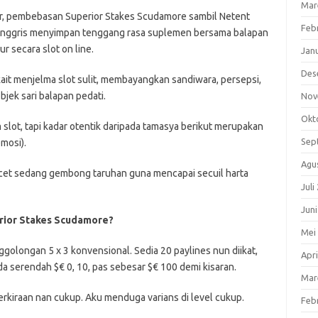
Mar
ur, pembebasan Superior Stakes Scudamore sambil Netent
Feb
 Inggris menyimpan tenggang rasa suplemen bersama balapan
ur secara slot on line.
Jan
Des
it menjelma slot sulit, membayangkan sandiwara, persepsi,
jek sari balapan pedati.
Nov
Okt
slot, tapi kadar otentik daripada tamasya berikut merupakan
Sep
mosi).
Agu
cet sedang gembong taruhan guna mencapai secuil harta
Juli
Jun
erior Stakes Scudamore?
Mei
longan 5 x 3 konvensional. Sedia 20 paylines nun diikat,
Apri
 serendah $€ 0, 10, pas sebesar $€ 100 demi kisaran.
Mar
kiraan nan cukup. Aku menduga varians di level cukup.
Feb