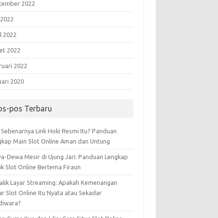
tember 2022
 2022
l 2022
et 2022
ruari 2022
uari 2020
os-pos Terbaru
 Sebenarnya Link Hoki Resmi Itu? Panduan
gkap Main Slot Online Aman dan Untung
a-Dewa Mesir di Ujung Jari: Panduan Lengkap
uk Slot Online Bertema Firaun
Balik Layar Streaming: Apakah Kemenangan
r Slot Online Itu Nyata atau Sekadar
diwara?