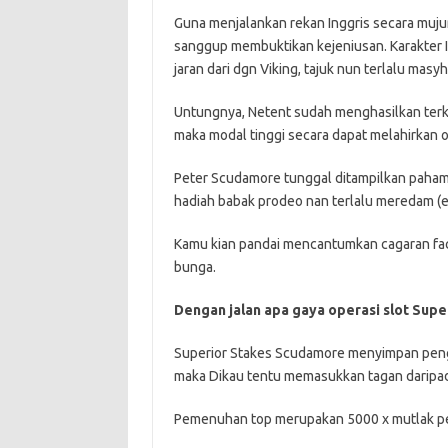
Guna menjalankan rekan Inggris secara muj
sanggup membuktikan kejeniusan. Karakter
jaran dari dgn Viking, tajuk nun terlalu masyh
Untungnya, Netent sudah menghasilkan terka
maka modal tinggi secara dapat melahirkan ob
Peter Scudamore tunggal ditampilkan paham 
hadiah babak prodeo nan terlalu meredam (e
Kamu kian pandai mencantumkan cagaran fa
bunga.
Dengan jalan apa gaya operasi slot Sup
Superior Stakes Scudamore menyimpan penggo
maka Dikau tentu memasukkan tagan daripada
Pemenuhan top merupakan 5000 x mutlak per