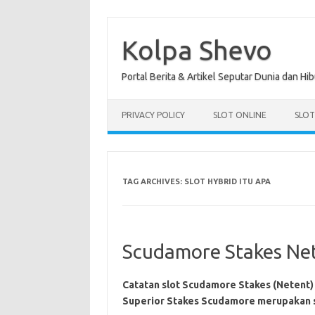
Skip
to
content
Kolpa Shevo
Portal Berita & Artikel Seputar Dunia dan Hi
PRIVACY POLICY
SLOT ONLINE
SLO
TAG ARCHIVES:
SLOT HYBRID ITU APA
Scudamore Stakes Net
Catatan slot Scudamore Stakes (Netent)
Superior Stakes Scudamore merupakan sa