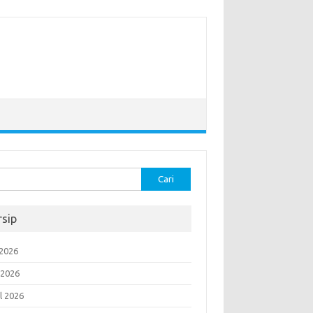
k:
rsip
 2026
 2026
l 2026