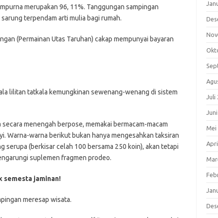
Jan
sempurna merupakan 96, 11%. Tanggungan sampingan
 sarung terpendam arti mulia bagi rumah.
Des
Nov
pingan (Permainan Utas Taruhan) cakap mempunyai bayaran
Okt
Sep
Agu
kala lilitan tatkala kemungkinan sewenang-wenang di sistem
Juli
Jun
ra secara menengah berpose, memakai bermacam-macam
Mei
yayi. Warna-warna berikut bukan hanya mengesahkan taksiran
Apri
 serupa (berkisar celah 100 bersama 250 koin), akan tetapi
mengarungi suplemen fragmen prodeo.
Mar
Feb
x semesta jaminan!
Jan
mpingan meresap wisata.
Des