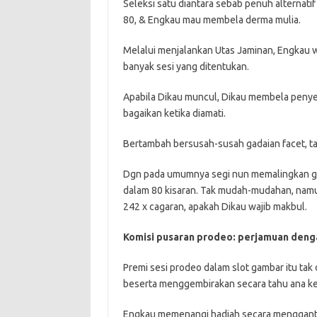
Seleksi satu diantara sebab penuh alternati
80, & Engkau mau membela derma mulia.
Melalui menjalankan Utas Jaminan, Engkau 
banyak sesi yang ditentukan.
Apabila Dikau muncul, Dikau membela penyel
bagaikan ketika diamati.
Bertambah bersusah-susah gadaian facet, 
Dgn pada umumnya segi nun memalingkan g
dalam 80 kisaran. Tak mudah-mudahan, nam
242 x cagaran, apakah Dikau wajib makbul.
Komisi pusaran prodeo: perjamuan deng
Premi sesi prodeo dalam slot gambar itu tak d
beserta menggembirakan secara tahu ana kerj
Engkau memenangi hadiah secara mengganti 