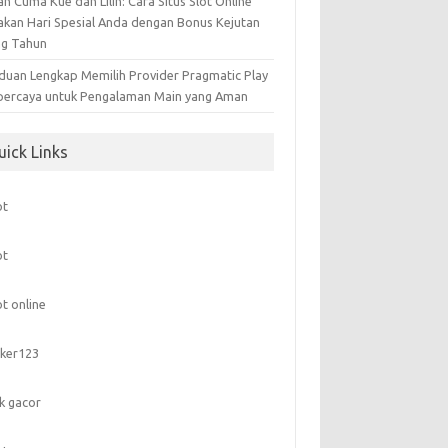
n Cuma Kue dan Lilin: Cara Situs Slot Online
akan Hari Spesial Anda dengan Bonus Kejutan
ng Tahun
duan Lengkap Memilih Provider Pragmatic Play
percaya untuk Pengalaman Main yang Aman
uick Links
ot
ot
ot online
ker123
nk gacor