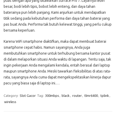
puas dengan apa yang ditawarkan Surface Pro 7. Layarnya lebih
besar, bodi lebih tipis, bobot lebih enteng, dan daya tahan
baterainya pun lebih panjang. Kami anjurkan untuk mendapatkan
titik sedang pada kebutuhan performa dan daya tahan baterai yang
pas buat Anda. Performa tak butuh kelewat tinggi, yang perlu cukup
bersama keperluan.
Karena WiFi smartphone diaktifkan, maka dapat membuat baterai
smartphone cepat habis. Namun sayangnya, Anda juga
membutuhkan smartphone untuk terhubung bersama kantor pusat
di dalam melaporkan situasi Anda waktu di lapangan. Tentu saja, tak
ingin pekerjaan Anda mengalami kendala, entah berasal dari laptop
maupun smartphone Anda. Meski tawarkan fleksibilitas di atas rata-
rata, sayangnya Anda cuma dapat mengekspektasikan kinerja dapur
pacu yang biasa saja di laptop ini.…
Category:
Slot Gacor
Tag:
300mbps
,
black
,
router
,
tlmr6400
,
tplink
,
wireless