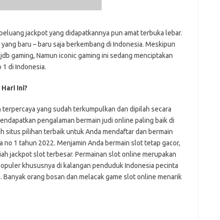
eluang jackpot yang didapatkannya pun amat terbuka lebar.
yang baru – baru saja berkembang di Indonesia. Meskipun
 jdb gaming, Namun iconic gaming ini sedang menciptakan
 1 di Indonesia.
ari Ini?
n terpercaya yang sudah terkumpulkan dan dipilah secara
dapatkan pengalaman bermain judi online paling baik di
h situs pilihan terbaik untuk Anda mendaftar dan bermain
ya no 1 tahun 2022. Menjamin Anda bermain slot tetap gacor,
ah jackpot slot terbesar. Permainan slot online merupakan
 populer khususnya di kalangan penduduk Indonesia pecinta
ia. Banyak orang bosan dan melacak game slot online menarik