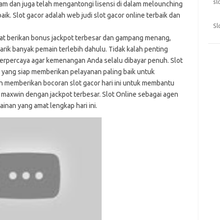
sl
am dan juga telah mengantongi lisensi di dalam melounching
aik. Slot gacor adalah web judi slot gacor online terbaik dan
Sl
apat berikan bonus jackpot terbesar dan gampang menang,
arik banyak pemain terlebih dahulu. Tidak kalah penting
terpercaya agar kemenangan Anda selalu dibayar penuh. Slot
a yang siap memberikan pelayanan paling baik untuk
n memberikan bocoran slot gacor hari ini untuk membantu
maxwin dengan jackpot terbesar. Slot Online sebagai agen
ainan yang amat lengkap hari ini.