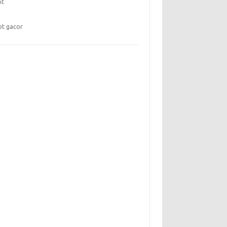
ot
ot gacor