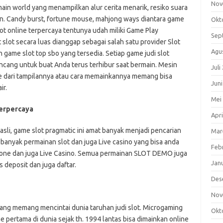
Nov
main world yang menampilkan alur cerita menarik, resiko suara
an. Candy burst, fortune mouse, mahjong ways diantara game
Okt
ot online terpercaya tentunya udah miliki Game Play
Sep
t slot secara luas dianggap sebagai salah satu provider Slot
Agu
 game slot top sbo yang tersedia. Setiap game judi slot
cang untuk buat Anda terus terhibur saat bermain. Mesin
Juli
ne dari tampilannya atau cara memainkannya memang bisa
Jun
ir.
Mei
Terpercaya
Apri
li, game slot pragmatic ini amat banyak menjadi pencarian
Mar
banyak permainan slot dan juga Live casino yang bisa anda
Feb
one dan juga Live Casino. Semua permainan SLOT DEMO juga
Jan
 deposit dan juga daftar.
Des
Nov
yang memang mencintai dunia taruhan judi slot. Microgaming
Okt
pertama di dunia sejak th. 1994 lantas bisa dimainkan online