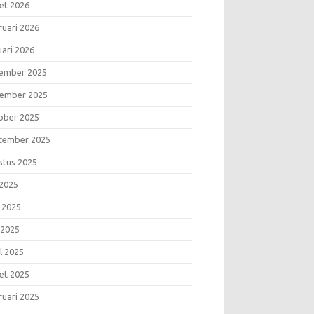
et 2026
ruari 2026
uari 2026
ember 2025
ember 2025
ober 2025
tember 2025
stus 2025
 2025
i 2025
 2025
l 2025
et 2025
ruari 2025