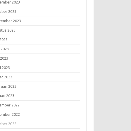
ember 2023
ober 2023
tember 2023
stus 2023
 2023
i 2023
 2023
l 2023
et 2023
ruari 2023
uari 2023
ember 2022
ember 2022
ober 2022