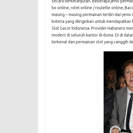
secara berkelanjutan. Beberapa jenis permaina
bo online, rolet online / roulette online, Ba
masing – masing permainan terdiri dari jenis
kriteria yang diinginkan untuk mendapatkan 
Slot Gacor Indonesia. Provider Habanero m
modern di seluruh kantor di dunia. Di di dal
terkenal dan permainan slot yang canggih de