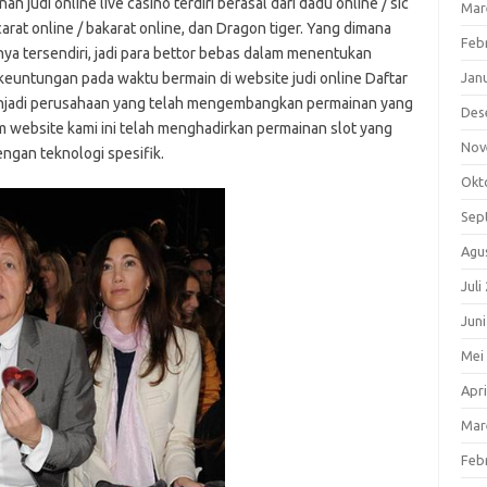
n judi online live casino terdiri berasal dari dadu online / sic
Mar
ccarat online / bakarat online, dan Dragon tiger. Yang dimana
Feb
 nya tersendiri, jadi para bettor bebas dalam menentukan
keuntungan pada waktu bermain di website judi online Daftar
Jan
enjadi perusahaan yang telah mengembangkan permainan yang
Des
am website kami ini telah menghadirkan permainan slot yang
Nov
ngan teknologi spesifik.
Okt
Sep
Agu
Juli
Jun
Mei
Apri
Mar
Feb