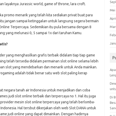
Sep
an layaknya Jurassic world, game of throne, lara croft.
Mei
uka promo menarik yang telah kita sediakan privat buat para
Apri
itu jangan sampai ketinggalan untuk langsung segera bermain
 Online Terpercaya. Sedemikian itu pula bersama dengan 8
Mar
ng yang melunasi 0, 5 sampai 1x dari taruhan Kamu.
Feb
Jan
atis?
der yang menghasilkan grafis terbaik didalam tiap tiap game
P
ming telah tersedia didalam permainan slot online selama lebih
inan slot yang mendebarkan dan menarik untuk Anda mainkan.
Apa
crogaming adalah tidak benar satu web slot paling kerap
Len
Dew
unt
t negara tanah air Indonesia untuk menjadikan dan coba
es judi slot online terbaik dan terpercaya no 1. Hal itu juga
Di 
rovider mesin slot online terpercaya yang telah berlomba-
Besa
 Indonesia. Hal tersbut dikerjakan oleh web Slot DANA untuk
San
me judi online yang dapat dimainkan. Dengan hadirnya