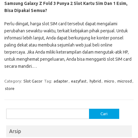
Samsung Galaxy Z Fold 3 Punya 2 Slot Kartu Sim Dan 1 Esim,
Bisa Dipakai Semua?
Perlu diingat, harga slot SIM card tersebut dapat mengalami
perubahan sewaktu-waktu, terkait kebijakan pihak penjual. Untuk
informasi lebih lanjut, Anda dapat berkunjung ke konter ponsel
paling dekat atau membuka sejumlah web jual beli online
terpercaya. Jika Anda miliki keterampilan dalam mengutak-atik HP,
untuk menghemat pengeluaran, Anda bisa mengganti slot SIM card
secara mandiri.…
Category:
Slot Gacor
Tag:
adapter
,
eazyfast
,
hybrid
,
micro
,
microsd
,
store
Cari
untuk:
Arsip