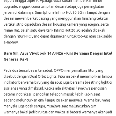
esport hingga triple A. Apalagi ASUS sudah memberikan minor
upgrade, enggak cuma tampilan desain tetapi juga peningkatan
jeroan di dalamnya. Smartphone Infinix Hot 20 5G ini tampil dengan
desain mewah berkat casing yang menggunakan finishing tekstur
vertikal strip dipadukan desain housing kamera yang elegan, serta
frame flat. Salah satu daya tarik Infinix Hot 20 5G adalah dibekali
dengan fitur NFC yang dapat digunakan untuk top-up atau cek saldo
e-money.
Baru Nih, Asus Vivobook 14 A442u – Kini Bersama Dengan Intel
Generasi Ke-8
Pada dua lensa besar tersebut, OPPO menyematkan fitur yang
disebut dengan Dual Orbit Lights. Fitur ini bakal menampilkan lampu
indikator berwarna biru yang disebut juga bersama breathing light di
sisi lensa yang dimaksud. Ketika ada aktivitas, layaknya pengisian
baterai, notifikasi , panggilan telepon masuk, lebih-lebih saat
sedang meluncurkan gim; lampu itu akan menyala. Warna biru yang
menyala juga tidak serupa, misalnya saat meluncurkan gim
warnanya bakal jadi biru tua dan waktu isi baterai warnanya akan jadi