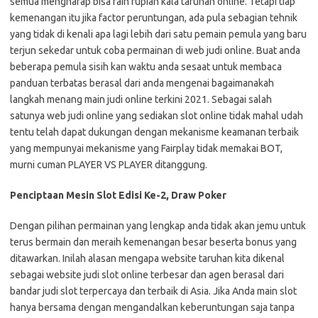
semua mengharap bisa raih rupiah kala taruhan online. Tetapi tiap
kemenangan itu jika factor peruntungan, ada pula sebagian tehnik
yang tidak di kenali apa lagi lebih dari satu pemain pemula yang baru
terjun sekedar untuk coba permainan di web judi online. Buat anda
beberapa pemula sisih kan waktu anda sesaat untuk membaca
panduan terbatas berasal dari anda mengenai bagaimanakah
langkah menang main judi online terkini 2021. Sebagai salah
satunya web judi online yang sediakan slot online tidak mahal udah
tentu telah dapat dukungan dengan mekanisme keamanan terbaik
yang mempunyai mekanisme yang Fairplay tidak memakai BOT,
murni cuman PLAYER VS PLAYER ditanggung.
Penciptaan Mesin Slot Edisi Ke-2, Draw Poker
Dengan pilihan permainan yang lengkap anda tidak akan jemu untuk
terus bermain dan meraih kemenangan besar beserta bonus yang
ditawarkan. Inilah alasan mengapa website taruhan kita dikenal
sebagai website judi slot online terbesar dan agen berasal dari
bandar judi slot terpercaya dan terbaik di Asia. Jika Anda main slot
hanya bersama dengan mengandalkan keberuntungan saja tanpa