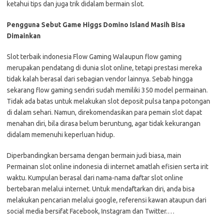
ketahui tips dan juga trik didalam bermain slot.
Pengguna Sebut Game Higgs Domino Island Masih Bisa
Dimainkan
Slot terbaik indonesia Flow Gaming Walaupun flow gaming
merupakan pendatang di dunia slot online, tetapi prestasi mereka
tidak kalah berasal dari sebagian vendor lainnya. Sebab hingga
sekarang flow gaming sendiri sudah memiliki 350 model permainan.
Tidak ada batas untuk melakukan slot deposit pulsa tanpa potongan
di dalam sehari. Namun, direkomendasikan para pemain slot dapat
menahan diri, bila dirasa belum beruntung, agar tidak kekurangan
didalam memenuhi keperluan hidup.
Diperbandingkan bersama dengan bermain judi biasa, main
Permainan slot online indonesia di internet amatlah efisien serta irit
waktu. Kumpulan berasal dari nama-nama daftar slot online
bertebaran melalui internet. Untuk mendaftarkan diri, anda bisa
melakukan pencarian melalui google, referensi kawan ataupun dari
social media bersifat Facebook, Instagram dan Twitter.…