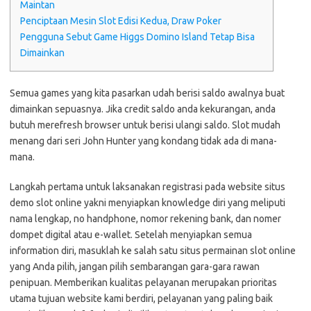
Maintan
Penciptaan Mesin Slot Edisi Kedua, Draw Poker
Pengguna Sebut Game Higgs Domino Island Tetap Bisa
Dimainkan
Semua games yang kita pasarkan udah berisi saldo awalnya buat
dimainkan sepuasnya. Jika credit saldo anda kekurangan, anda
butuh merefresh browser untuk berisi ulangi saldo. Slot mudah
menang dari seri John Hunter yang kondang tidak ada di mana-
mana.
Langkah pertama untuk laksanakan registrasi pada website situs
demo slot online yakni menyiapkan knowledge diri yang meliputi
nama lengkap, no handphone, nomor rekening bank, dan nomer
dompet digital atau e-wallet. Setelah menyiapkan semua
information diri, masuklah ke salah satu situs permainan slot online
yang Anda pilih, jangan pilih sembarangan gara-gara rawan
penipuan. Memberikan kualitas pelayanan merupakan prioritas
utama tujuan website kami berdiri, pelayanan yang paling baik