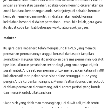
jangan serakah atau gairahan, apabila udah menang dikarenakan itu
ambil lah dana kemenangan anda. Selanjutnya di cobalah bermain
kembali memakai dana modal, ini dilaksanakan untuk kurangi
kekalahan besar di di dalam permainan. Tetapi bila kalah, gara-gara
itu dapat coba kembali beberapa waktu atau esok ya gaes.
Maintan
Itu gara-gara Habanero telah mengusung HTML5 yang memicu
permainan-permainannya unggul berasal dari aspek tampilan,
soundtrack maupun fitur dibandingkan bersama permainan judi slot
tipe lain. Di kurun perubahan technologi yang amat cepat ini, tak
susah untuk Anda sebagai pemain untuk menegaskan kalau infini88
link alternatif merupakan situs slot online terunggul 2022 yang
pengin Anda korbankan uangnya. Memanfaatkan bonus dan jackpot
di dalam permainan slot memang jadi di antara perihal yang butuh
dan menarik untuk dilaksanakan.
Siapa sich yang tidak mau menang tiap judi duwit asli, telah tentu