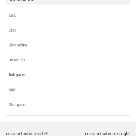
slot
slot
slot online
Joker123
link gacor
slot
Slot gacor
custom footer text left
custom footer text right