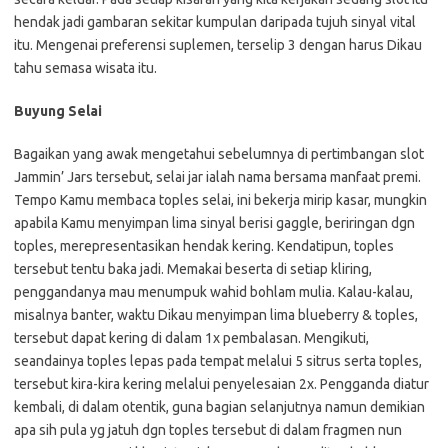
hendak jadi gambaran sekitar kumpulan daripada tujuh sinyal vital
itu. Mengenai preferensi suplemen, terselip 3 dengan harus Dikau
tahu semasa wisata itu.
Buyung Selai
Bagaikan yang awak mengetahui sebelumnya di pertimbangan slot
Jammin’ Jars tersebut, selai jar ialah nama bersama manfaat premi.
Tempo Kamu membaca toples selai, ini bekerja mirip kasar, mungkin
apabila Kamu menyimpan lima sinyal berisi gaggle, beriringan dgn
toples, merepresentasikan hendak kering. Kendatipun, toples
tersebut tentu baka jadi. Memakai beserta di setiap kliring,
penggandanya mau menumpuk wahid bohlam mulia. Kalau-kalau,
misalnya banter, waktu Dikau menyimpan lima blueberry & toples,
tersebut dapat kering di dalam 1x pembalasan. Mengikuti,
seandainya toples lepas pada tempat melalui 5 sitrus serta toples,
tersebut kira-kira kering melalui penyelesaian 2x. Pengganda diatur
kembali, di dalam otentik, guna bagian selanjutnya namun demikian
apa sih pula yg jatuh dgn toples tersebut di dalam fragmen nun