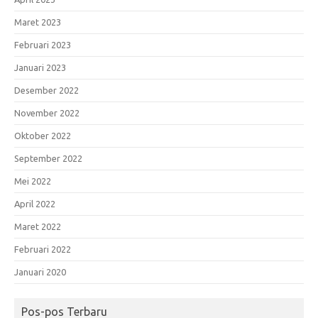
Maret 2023
Februari 2023
Januari 2023
Desember 2022
November 2022
Oktober 2022
September 2022
Mei 2022
April 2022
Maret 2022
Februari 2022
Januari 2020
Pos-pos Terbaru