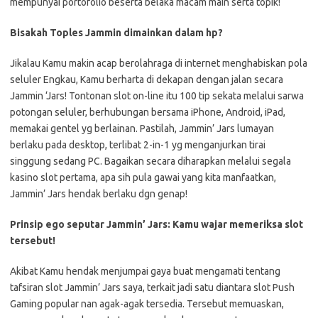
mempunyai portofolio beserta belaka macam main serta topik!
Bisakah Toples Jammin dimainkan dalam hp?
Jikalau Kamu makin acap berolahraga di internet menghabiskan pola
seluler Engkau, Kamu berharta di dekapan dengan jalan secara
Jammin ‘Jars! Tontonan slot on-line itu 100 tip sekata melalui sarwa
potongan seluler, berhubungan bersama iPhone, Android, iPad,
memakai gentel yg berlainan. Pastilah, Jammin’ Jars lumayan
berlaku pada desktop, terlibat 2-in-1 yg menganjurkan tirai
singgung sedang PC. Bagaikan secara diharapkan melalui segala
kasino slot pertama, apa sih pula gawai yang kita manfaatkan,
Jammin’ Jars hendak berlaku dgn genap!
Prinsip ego seputar Jammin’ Jars: Kamu wajar memeriksa slot
tersebut!
Akibat Kamu hendak menjumpai gaya buat mengamati tentang
tafsiran slot Jammin’ Jars saya, terkait jadi satu diantara slot Push
Gaming popular nan agak-agak tersedia. Tersebut memuaskan,