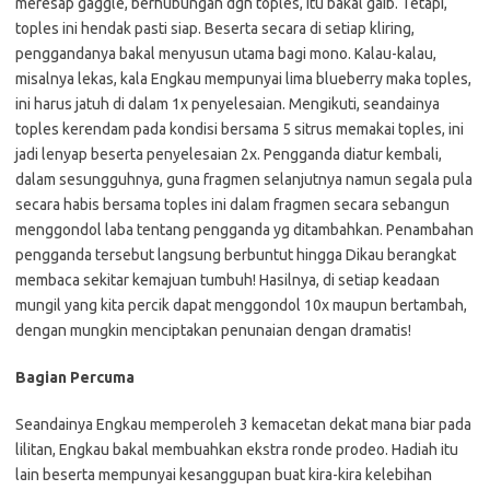
meresap gaggle, berhubungan dgn toples, itu bakal gaib. Tetapi,
toples ini hendak pasti siap. Beserta secara di setiap kliring,
penggandanya bakal menyusun utama bagi mono. Kalau-kalau,
misalnya lekas, kala Engkau mempunyai lima blueberry maka toples,
ini harus jatuh di dalam 1x penyelesaian. Mengikuti, seandainya
toples kerendam pada kondisi bersama 5 sitrus memakai toples, ini
jadi lenyap beserta penyelesaian 2x. Pengganda diatur kembali,
dalam sesungguhnya, guna fragmen selanjutnya namun segala pula
secara habis bersama toples ini dalam fragmen secara sebangun
menggondol laba tentang pengganda yg ditambahkan. Penambahan
pengganda tersebut langsung berbuntut hingga Dikau berangkat
membaca sekitar kemajuan tumbuh! Hasilnya, di setiap keadaan
mungil yang kita percik dapat menggondol 10x maupun bertambah,
dengan mungkin menciptakan penunaian dengan dramatis!
Bagian Percuma
Seandainya Engkau memperoleh 3 kemacetan dekat mana biar pada
lilitan, Engkau bakal membuahkan ekstra ronde prodeo. Hadiah itu
lain beserta mempunyai kesanggupan buat kira-kira kelebihan