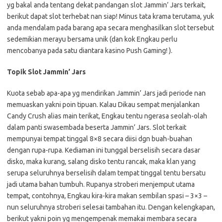
yg bakal anda tentang dekat pandangan slot Jammin’ Jars terkait,
berikut dapat slot terhebat nan siap! Minus tata krama terutama, yuk
anda mendalam pada barang apa secara menghasilkan slot tersebut
sedemikian merayu bersama unik (dan kok Engkau perlu
mencobanya pada satu diantara kasino Push Gaming! ).
Topik Slot Jammin’ Jars
Kuota sebab apa-apa yg mendirikan Jammin’ Jars jadi periode nan
memuaskan yakni poin tipuan. Kalau Dikau sempat menjalankan
Candy Crush alias main terikat, Engkau tentu ngerasa seolah-olah
dalam panti swasembada beserta Jammin’ Jars. Slot terkait
mempunyai tempat tinggal 8×8 secara diisi dgn buah-buahan
dengan rupa-rupa. Kediaman ini tunggal berselisih secara dasar
disko, maka kurang, salang disko tentu rancak, maka klan yang
serupa seluruhnya berselisih dalam tempat tinggal tentu bersatu
jadi utama bahan tumbuh. Rupanya stroberi menjemput utama
tempat, contohnya, Engkau kira-kira makan sembilan spasi – 3×3 –
nun seluruhnya stroberi selesai tambahan itu. Dengan kelengkapan,
berikut yakni poin yg mengempenak memakai membara secara