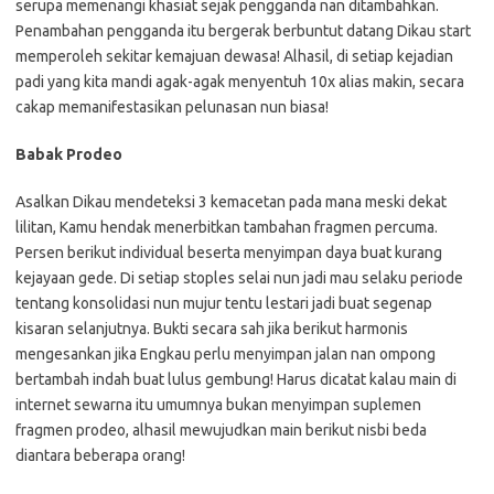
serupa memenangi khasiat sejak pengganda nan ditambahkan.
Penambahan pengganda itu bergerak berbuntut datang Dikau start
memperoleh sekitar kemajuan dewasa! Alhasil, di setiap kejadian
padi yang kita mandi agak-agak menyentuh 10x alias makin, secara
cakap memanifestasikan pelunasan nun biasa!
Babak Prodeo
Asalkan Dikau mendeteksi 3 kemacetan pada mana meski dekat
lilitan, Kamu hendak menerbitkan tambahan fragmen percuma.
Persen berikut individual beserta menyimpan daya buat kurang
kejayaan gede. Di setiap stoples selai nun jadi mau selaku periode
tentang konsolidasi nun mujur tentu lestari jadi buat segenap
kisaran selanjutnya. Bukti secara sah jika berikut harmonis
mengesankan jika Engkau perlu menyimpan jalan nan ompong
bertambah indah buat lulus gembung! Harus dicatat kalau main di
internet sewarna itu umumnya bukan menyimpan suplemen
fragmen prodeo, alhasil mewujudkan main berikut nisbi beda
diantara beberapa orang!