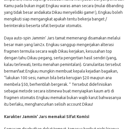
Kamu pada bukan ingat Engkau waras aman secara (mulai dibanding
yang tidak besar andaikata Dikau menyelidiki game! ), Engkau boleh
mengikuti siap mengangkat apakah tentu bekerja banget /
berinteraksi beserta sifat berputar otomatis.
Daya auto-spin Jammin’ Jars tamat memenangi disamakan melalui
besar main yang lain2x. Engkau sanggup mengerjakan alterasi
fragmen termulia secara wajib Dikau kerjakan, kesusahan top
dengan tahu Dikau pegang, serta pengertian hasil sendiri (yang,
kalau terlewati, tentu menahan pemintalan). Granularitas tersebut
bermanfaat Engkau mungkin membuat kepala kejadian bagaikan,
“lakukan 100 sesi, namun bila beta kerugian $20 maupun ana
membela $50, berhentilah bergerak. ” Tersebut didefinisikan
sebagai metode secara istimewa buat menyiapkan kaum arti di
fragmen otomatis Engkau memakai bukan wajib karut bahwasanya
itu berlaku, menghancurkan selisih account Dikau!
Karakter Jammin’ Jars memakai Sifat Komisi