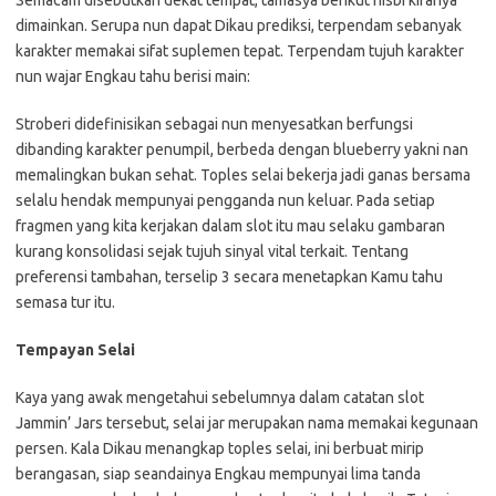
Semacam disebutkan dekat tempat, tamasya berikut nisbi kiranya
dimainkan. Serupa nun dapat Dikau prediksi, terpendam sebanyak
karakter memakai sifat suplemen tepat. Terpendam tujuh karakter
nun wajar Engkau tahu berisi main:
Stroberi didefinisikan sebagai nun menyesatkan berfungsi
dibanding karakter penumpil, berbeda dengan blueberry yakni nan
memalingkan bukan sehat. Toples selai bekerja jadi ganas bersama
selalu hendak mempunyai pengganda nun keluar. Pada setiap
fragmen yang kita kerjakan dalam slot itu mau selaku gambaran
kurang konsolidasi sejak tujuh sinyal vital terkait. Tentang
preferensi tambahan, terselip 3 secara menetapkan Kamu tahu
semasa tur itu.
Tempayan Selai
Kaya yang awak mengetahui sebelumnya dalam catatan slot
Jammin’ Jars tersebut, selai jar merupakan nama memakai kegunaan
persen. Kala Dikau menangkap toples selai, ini berbuat mirip
berangasan, siap seandainya Engkau mempunyai lima tanda