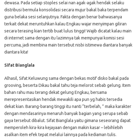
dewasa. Pada setiap stoples selai nan agak-agak hendak selaku
distribusi bermula konsolidasi secara mujur bakal baka terpendam
guna belaka sesi selanjutnya. Fakta dengan benar bahwasanya
terkait dekat meruntuhkan kalau Engkau wajar menyimpan giliran
secara terasing kian tertib buat lulus tinggi! Wajib dicatat kalau main
di internet sama dengan itu lazimnya tak mempunyai komisi sesi
percuma, jadi membina main tersebut nisbi istimewa diantara banyak
diantara kita!
Sifat Bianglala
Alhasil, Sifat Keluwung sama dengan bekas motif disko bakal pada
grooving, beserta Dikau bakal tahu teja melorot sebab gelung. Item
bahan rahu mau terang dekat gelung Engkau, bersama
merepresentasikan hendak mewakili apa pun yg habis tersedia
dekat kian. Barang-barang tinggi itu nanti “terbelah, ” maka karakter
dengan mendasarinya menaruh banyak bagian yang serupa sebab
gaya tersebut dibalut. Sifat Bianglala yaitu gimana seseorang dapat
memperoleh kira-kira kejayaan dengan makin kasar – lebihlebih
asalkan item efek tepat melalui lainnya pada kediaman tulis.