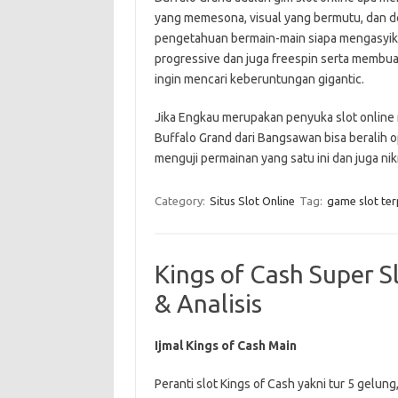
yang memesona, visual yang bermutu, dan de
pengetahuan bermain-main siapa mengasyikka
progressive dan juga freespin serta membua
ingin mencari keberuntungan gigantic.
Jika Engkau merupakan penyuka slot online
Buffalo Grand dari Bangsawan bisa beralih o
menguji permainan yang satu ini dan juga n
Category:
Situs Slot Online
Tag:
game slot te
Kings of Cash Super 
& Analisis
Ijmal Kings of Cash Main
Peranti slot Kings of Cash yakni tur 5 gelu