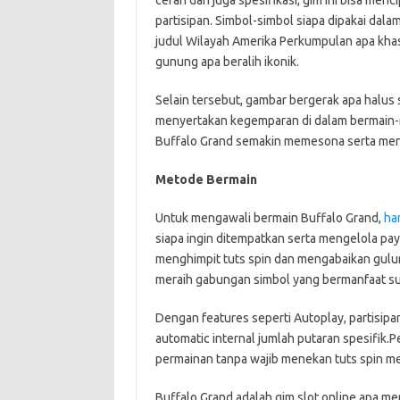
cerah dan juga spesifikasi, gim ini bisa m
partisipan. Simbol-simbol siapa dipakai dalam
judul Wilayah Amerika Perkumpulan apa khas,
gunung apa beralih ikonik.
Selain tersebut, gambar bergerak apa halus 
menyertakan kegemparan di dalam bermain-m
Buffalo Grand semakin memesona serta men
Metode Bermain
Untuk mengawali bermain Buffalo Grand,
ha
siapa ingin ditempatkan serta mengelola pay
menghimpit tuts spin dan mengabaikan gulun
meraih gabungan simbol yang bermanfaat 
Dengan features seperti Autoplay, partisipan
automatic internal jumlah putaran spesifik.
permainan tanpa wajib menekan tuts spin m
Buffalo Grand adalah gim slot online apa me