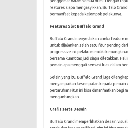
penggemar dalam semua bumi. Dengan topik 
features siapa mengasyikkan, Buffalo Gra
bermanfaat kepada kelompok pelakunya.
Features Slot Buffalo Grand
Buffalo Grand menyediakan aneka feature me
untuk dijalankan.salah satu fitur penting dar
progressive ini, pelaku memiliki kemungkina
bersama kuantitas judi siapa diletakkan. Hal 
pemain apa menggali sensasi luas dalam berm
Selain yang itu, Buffalo Grand juga dilengka
menyampaikan kesempatan kepada pemain u
pertaruhan.Fitur ini bisa dimanfaatkan bag
menguntungkan.
Grafis serta Desain
Buffalo Grand memperlihatkan desain visual