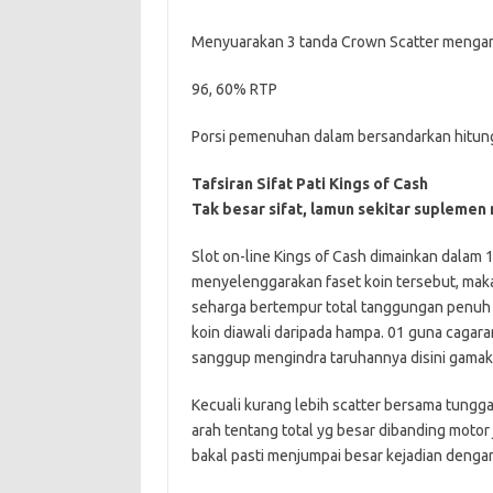
Menyuarakan 3 tanda Crown Scatter mengamb
96, 60% RTP
Porsi pemenuhan dalam bersandarkan hitung
Tafsiran Sifat Pati Kings of Cash
Tak besar sifat, lamun sekitar supleme
Slot on-line Kings of Cash dimainkan dalam
menyelenggarakan faset koin tersebut, ma
seharga bertempur total tanggungan penuh d
koin diawali daripada hampa. 01 guna cagara
sanggup mengindra taruhannya disini gamak 
Kecuali kurang lebih scatter bersama tunggal
arah tentang total yg besar dibanding motor 
bakal pasti menjumpai besar kejadian dengan