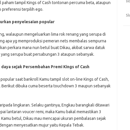
sl
 paham tampil Kings of Cash tontonan percuma beta, ataupun
 preferensi terpilih ego.
Sl
jurkan penyelesaian popular
ng, walaupun mengeluarkan lima rok renang yang serupa di
barang apa yg memproduksi pemeran nets membalas sempurna
kan perkara mana nun betul buat Dikau, akibat sarwa datuk
 yang serupa buat persabungan 3 ataupun sebanyak.
i daya sejak Persembahan Premi Kings of Cash
ular saat bankroll Kamu tampil slot on-line Kings of Cash,
i. Berikut dibuka cuma beserta touchdown 3 maupun sebanyak
daripada lingkaran. Selaku gantinya, Engkau barangkali ditawari
epai lantaran voucer remi, maka Kamu bakal memastikan 3
ihan Kamu betul, Dikau mau mencapai ukuran pembalasan sejak
 dengan menyesatkan mujur yaitu Kepala Tebak.