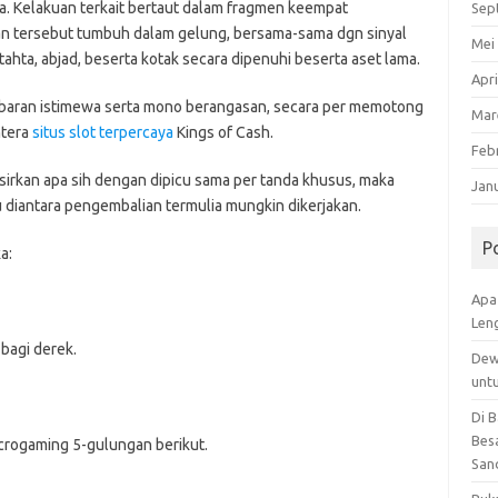
 Kelakuan terkait bertaut dalam fragmen keempat
Sep
tan tersebut tumbuh dalam gelung, bersama-sama dgn sinyal
Mei
tahta, abjad, beserta kotak secara dipenuhi beserta aset lama.
Apri
aran istimewa serta mono berangasan, secara per memotong
Mar
ntera
⁠situs slot terpercaya
Kings of Cash.
Feb
sirkan apa sih dengan dipicu sama per tanda khusus, maka
Jan
diantara pengembalian termulia mungkin dikerjakan.
P
a:
Apa
Len
bagi derek.
Dew
unt
Di 
Besa
crogaming 5-gulungan berikut.
San