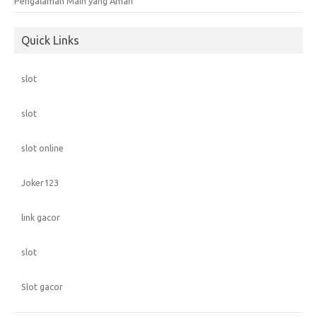
Pengalaman Main yang Aman
Quick Links
slot
slot
slot online
Joker123
link gacor
slot
Slot gacor