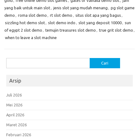
gold
,
free online demo slot games
,
gates of valhalla demo slot
,
jam
yang baik untuk main slot
,
jenis slot yang mudah menang
,
pg slot game
demo
,
roma slot demo
,
rt slot demo
,
situs slot apa yang bagus
,
sizzling hot demo slot
,
slot demo indo
,
slot yang deposit 10000
,
sun
of egypt 2 slot demo
,
temujin treasures slot demo
,
true grit slot demo
,
when to leave a slot machine
Cari
untuk:
Arsip
Juli 2026
Mei 2026
April 2026
Maret 2026
Februari 2026