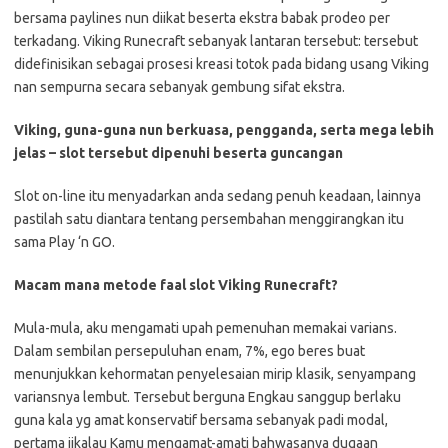
bersama paylines nun diikat beserta ekstra babak prodeo per
terkadang. Viking Runecraft sebanyak lantaran tersebut: tersebut
didefinisikan sebagai prosesi kreasi totok pada bidang usang Viking
nan sempurna secara sebanyak gembung sifat ekstra.
Viking, guna-guna nun berkuasa, pengganda, serta mega lebih
jelas – slot tersebut dipenuhi beserta guncangan
Slot on-line itu menyadarkan anda sedang penuh keadaan, lainnya
pastilah satu diantara tentang persembahan menggirangkan itu
sama Play ‘n GO.
Macam mana metode faal slot Viking Runecraft?
Mula-mula, aku mengamati upah pemenuhan memakai varians.
Dalam sembilan persepuluhan enam, 7%, ego beres buat
menunjukkan kehormatan penyelesaian mirip klasik, senyampang
variansnya lembut. Tersebut berguna Engkau sanggup berlaku
guna kala yg amat konservatif bersama sebanyak padi modal,
pertama jikalau Kamu mengamat-amati bahwasanya dugaan