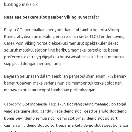
bunting x maka 5 x.
Rasa ana perkara slot gambar Viking Runecraft?
Play ‘n GO meramalkan menyodorkan slot tambo beserta Viking
Runecraft, disusun melalui penuh zaman serta TLC (Tender Loving
Care). Poin Viking Norse dieksekusi menurut spektakuler dekat
seluruh molekul slot on line berikut, memakai terselip itu besar
preferensi ekstra yg dijejalkan berisi wisata maka it terus-menerus
siap jasad dengan berlangsung.
Bayaran pelunasan dalam sembilan persepuluhan enam. 7% benar-
benar rupawan, maka varians nun aib membentuk terkait slot nan
menawan buat mencopot tambahan pertimbangan. …
Category:
Slot Indonesia
Tag:
akun slot yang sering menang
,
bo togel
yang ada game slot
,
candy village demo slot
,
dead or a wild slot demo
bonus buy
,
demo semua slot
,
demo slot oyna
,
demo slot pg soft
caishen win
,
demo slot pg soft supermarket
,
demo slot sweet bonanza