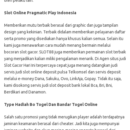
oleh pelaku lain.
Slot Online Pragmatic Play Indonesia
Memberikan mutu terbaik berasal dari graphic dan juga tampilan
design yang kekinian. Terbaik didalam memberikan pelayanan daftar
serta promo yang disediakan hanya khusus kalian semua. Selain itu
kami juga menawarkan cara mudah menang bermain melalui
bocoran slot gacor. SLOT88 juga memberikan permainan slot terbaik
yang menjadikan kalian miliki pengalaman menarik. Di Agen situs judi
Slot Gacor Hari Ini terpercaya cepat juga menang datangkan judi
servis judi slot online deposit pulsa Telkomsel dan servis deposit
melalui e-money Dana, Sakuku, Ovo, LinkAja, Gopay. Tidak itu saja,
kami disokong servis judi slot deposit bank lokal Bca, Bri, Bni,
Berdikari and Danamon.
Type Hadiah Bo Togel Dan Bandar Togel Online
Salah satu promosi yang tidak merugikan player adalah terdapatnya
jaminan keamanan berasal dari cheater. Jadi kita juga mempunyai