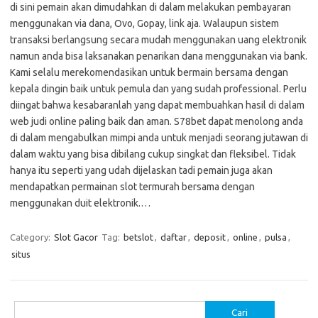
di sini pemain akan dimudahkan di dalam melakukan pembayaran
menggunakan via dana, Ovo, Gopay, link aja. Walaupun sistem
transaksi berlangsung secara mudah menggunakan uang elektronik
namun anda bisa laksanakan penarikan dana menggunakan via bank.
Kami selalu merekomendasikan untuk bermain bersama dengan
kepala dingin baik untuk pemula dan yang sudah professional. Perlu
diingat bahwa kesabaranlah yang dapat membuahkan hasil di dalam
web judi online paling baik dan aman. S78bet dapat menolong anda
di dalam mengabulkan mimpi anda untuk menjadi seorang jutawan di
dalam waktu yang bisa dibilang cukup singkat dan fleksibel. Tidak
hanya itu seperti yang udah dijelaskan tadi pemain juga akan
mendapatkan permainan slot termurah bersama dengan
menggunakan duit elektronik.…
Category:
Slot Gacor
Tag:
betslot
,
daftar
,
deposit
,
online
,
pulsa
,
situs
Cari