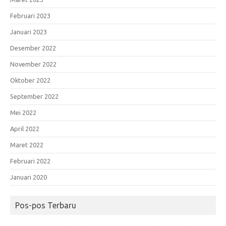
Februari 2023
Januari 2023
Desember 2022
November 2022
Oktober 2022
September 2022
Mei 2022
April 2022
Maret 2022
Februari 2022
Januari 2020
Pos-pos Terbaru