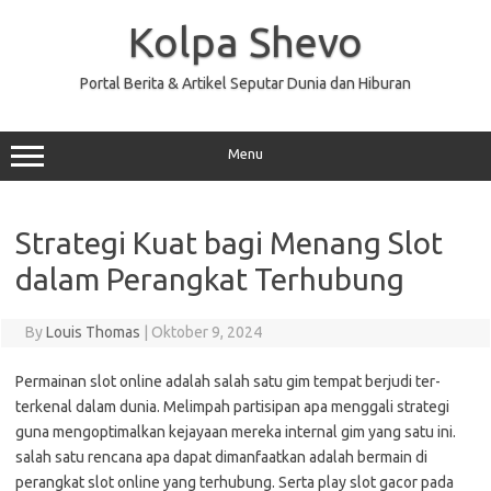
Skip
to
Kolpa Shevo
content
Portal Berita & Artikel Seputar Dunia dan Hiburan
Menu
Strategi Kuat bagi Menang Slot
dalam Perangkat Terhubung
By
Louis Thomas
|
Oktober 9, 2024
Permainan slot online adalah salah satu gim tempat berjudi ter-
terkenal dalam dunia. Melimpah partisipan apa menggali strategi
guna mengoptimalkan kejayaan mereka internal gim yang satu ini.
salah satu rencana apa dapat dimanfaatkan adalah bermain di
perangkat slot online yang terhubung. Serta play slot gacor pada