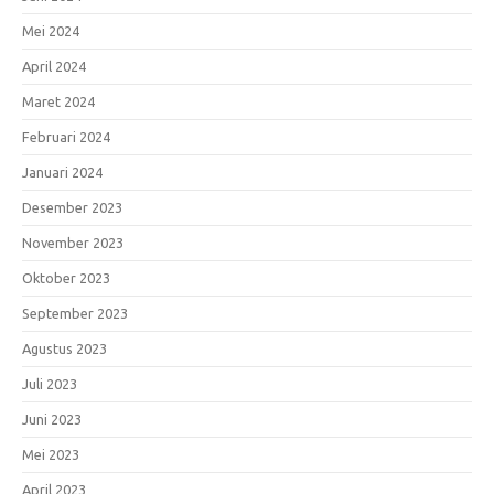
Mei 2024
April 2024
Maret 2024
Februari 2024
Januari 2024
Desember 2023
November 2023
Oktober 2023
September 2023
Agustus 2023
Juli 2023
Juni 2023
Mei 2023
April 2023