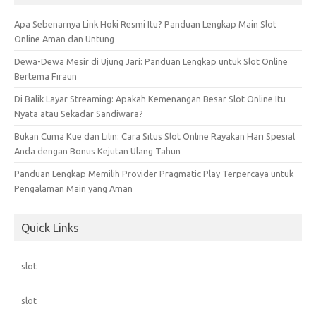
Apa Sebenarnya Link Hoki Resmi Itu? Panduan Lengkap Main Slot
Online Aman dan Untung
Dewa-Dewa Mesir di Ujung Jari: Panduan Lengkap untuk Slot Online
Bertema Firaun
Di Balik Layar Streaming: Apakah Kemenangan Besar Slot Online Itu
Nyata atau Sekadar Sandiwara?
Bukan Cuma Kue dan Lilin: Cara Situs Slot Online Rayakan Hari Spesial
Anda dengan Bonus Kejutan Ulang Tahun
Panduan Lengkap Memilih Provider Pragmatic Play Terpercaya untuk
Pengalaman Main yang Aman
Quick Links
slot
slot