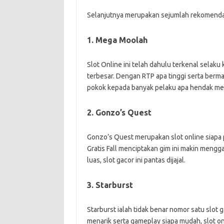
Selanjutnya merupakan sejumlah rekomendasi
1. Mega Moolah
Slot Online ini telah dahulu terkenal selaku 
terbesar. Dengan RTP apa tinggi serta ber
pokok kepada banyak pelaku apa hendak men
2. Gonzo’s Quest
Gonzo’s Quest merupakan slot online siapa 
Gratis Fall menciptakan gim ini makin meng
luas, slot gacor ini pantas dijajal.
3. Starburst
Starburst ialah tidak benar nomor satu slot 
menarik serta gameplay siapa mudah, slot o