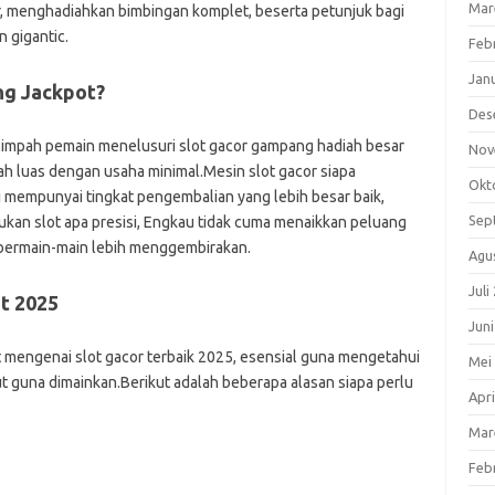
Mar
, menghadiahkan bimbingan komplet, beserta petunjuk bagi
 gigantic.
Feb
Jan
ng Jackpot?
Des
impah pemain menelusuri slot gacor gampang hadiah besar
Nov
h luas dengan usaha minimal.Mesin slot gacor siapa
Okt
i mempunyai tingkat pengembalian yang lebih besar baik,
Sep
tukan slot apa presisi, Engkau tidak cuma menaikkan peluang
bermain-main lebih menggembirakan.
Agu
Juli
at 2025
Jun
 mengenai slot gacor terbaik 2025, esensial guna mengetahui
Mei
ut guna dimainkan.Berikut adalah beberapa alasan siapa perlu
Apri
Mar
Feb