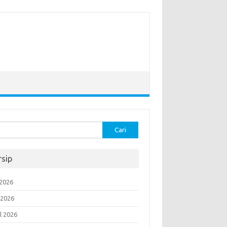
k:
rsip
 2026
 2026
l 2026