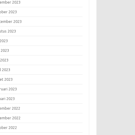
ember 2023
ober 2023
tember 2023
stus 2023
 2023
i 2023
 2023
l 2023
et 2023
ruari 2023
uari 2023
ember 2022
ember 2022
ober 2022