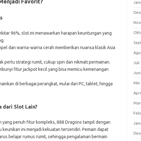
enjadi Favorit?
Jan
Des
s
Nov
Okt
kitar 96%, slot ini menawarkan harapan keuntungan yang
ng.
Sep
impel dan warna-warna cerah memberikan nuansa klasik Asia
Agu
perlu strategi rumit, cukup spin dan nikmati permainan.
Juli
mbunyi fitur jackpot kecil yang bisa memicu kemenangan
Jun
Mei
inkan di berbagai perangkat, mulai dari PC, tablet, hingga
Apri
Mar
dari Slot Lain?
Feb
 yang penuh fitur kompleks, 888 Dragons tampil dengan
Jan
keunikan ini menjadi kekuatan tersendiri. Pemain dapat
Des
us belajar rumus rumit, sehingga pengalaman bermain