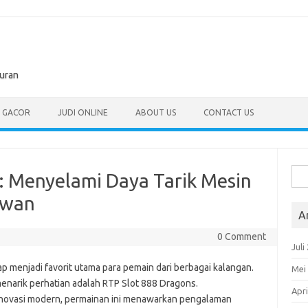
buran
T GACOR
JUDI ONLINE
ABOUT US
CONTACT US
Cari
: Menyelami Daya Tarik Mesin
untu
awan
A
0 Comment
Juli
ap menjadi favorit utama para pemain dari berbagai kalangan.
Mei
enarik perhatian adalah RTP Slot 888 Dragons.
Apri
novasi modern, permainan ini menawarkan pengalaman