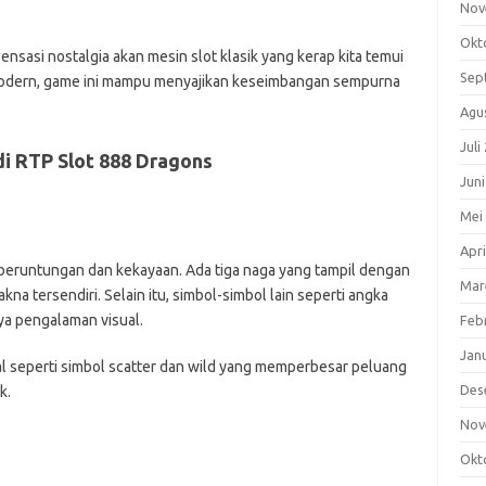
Nov
Okt
ensasi nostalgia akan mesin slot klasik yang kerap kita temui
Sep
modern, game ini mampu menyajikan keseimbangan sempurna
Agu
Juli
di RTP Slot 888 Dragons
Jun
Mei
Apri
eruntungan dan kekayaan. Ada tiga naga yang tampil dengan
Mar
 tersendiri. Selain itu, simbol-simbol lain seperti angka
ya pengalaman visual.
Feb
Jan
ial seperti simbol scatter dan wild yang memperbesar peluang
Des
k.
Nov
Okt