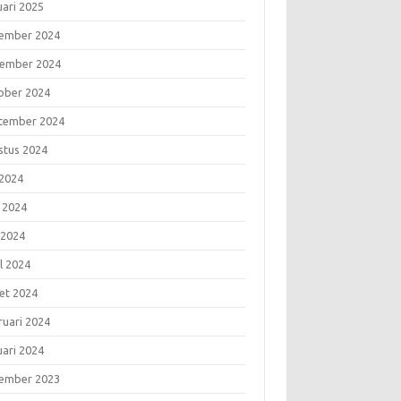
uari 2025
ember 2024
ember 2024
ober 2024
tember 2024
stus 2024
 2024
i 2024
 2024
l 2024
et 2024
ruari 2024
uari 2024
ember 2023