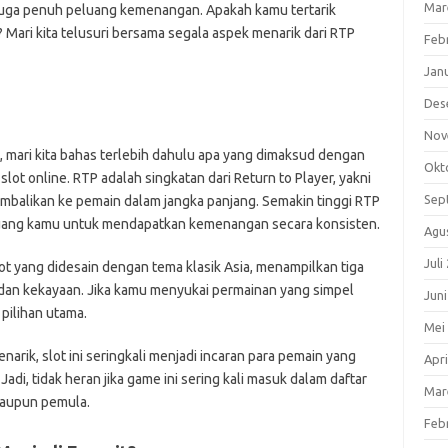
Mar
 juga penuh peluang kemenangan. Apakah kamu tertarik
Mari kita telusuri bersama segala aspek menarik dari RTP
Feb
Jan
Des
Nov
, mari kita bahas terlebih dahulu apa yang dimaksud dengan
Okt
slot online. RTP adalah singkatan dari Return to Player, yakni
Sep
embalikan ke pemain dalam jangka panjang. Semakin tinggi RTP
eluang kamu untuk mendapatkan kemenangan secara konsisten.
Agu
Juli
ot yang didesain dengan tema klasik Asia, menampilkan tiga
n kekayaan. Jika kamu menyukai permainan yang simpel
Jun
pilihan utama.
Mei
narik, slot ini seringkali menjadi incaran para pemain yang
Apri
i, tidak heran jika game ini sering kali masuk dalam daftar
Mar
maupun pemula.
Feb