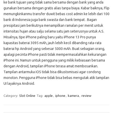
ke bank tujuan yang tidak sama bersama dengan bank yang anda
gunakan bersama dengan gratis alias tanpa biaya. Kabar baiknya, Flip
memungkinkanmu transfer duwit bebas cost admin ke lebih dari 100
bank di Indonesia juga bank swasta dan bank tempat . Bagan
presipitasi jam berikutnya menampilkan ramalan per menit untuk
intensitas hujan atau salju selama satu jam seterusnya untuk A.S.
Misalnya, tipe iPhone paling baru yaitu iPhone 13 Pro punya
kapasitas baterai 3095 mAh, jauh lebih kecil dibanding rata-rata
baterai hp Android yang sebesar 5000 mAh. Buat sebagian orang,
apalagi pecinta iPhone pasti tidak mempermasalahkan kekurangan
iPhone ini. Namun untuk pengguna yang miliki kebiasaan bersama
dengan Android, tampilan iPhone terasa amat membosankan.
Tampilan antarmuka iOS tidak bisa dikustomisasi agar condong
monoton. Pengguna iPhone tidak bisa bebas mengutak atik tampilan
UI layaknya Android.
Category:
Slot Online
Tag:
apple
,
iphone
,
kamera
,
review