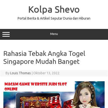
Skip
to
Kolpa Shevo
content
Portal Berita & Artikel Seputar Dunia dan Hiburan
Menu
Rahasia Tebak Angka Togel
Singapore Mudah Banget
By
Louis Thomas
|
Oktober 13, 2022