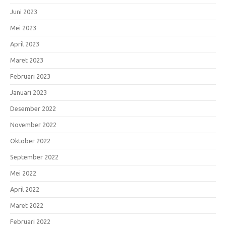
Juni 2023
Mei 2023
April 2023
Maret 2023
Februari 2023
Januari 2023
Desember 2022
November 2022
Oktober 2022
September 2022
Mei 2022
April 2022
Maret 2022
Februari 2022