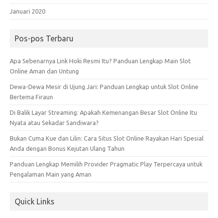
Januari 2020
Pos-pos Terbaru
Apa Sebenarnya Link Hoki Resmi Itu? Panduan Lengkap Main Slot
Online Aman dan Untung
Dewa-Dewa Mesir di Ujung Jari: Panduan Lengkap untuk Slot Online
Bertema Firaun
Di Balik Layar Streaming: Apakah Kemenangan Besar Slot Online Itu
Nyata atau Sekadar Sandiwara?
Bukan Cuma Kue dan Lilin: Cara Situs Slot Online Rayakan Hari Spesial
Anda dengan Bonus Kejutan Ulang Tahun
Panduan Lengkap Memilih Provider Pragmatic Play Terpercaya untuk
Pengalaman Main yang Aman
Quick Links