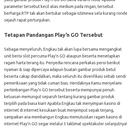
parameter tersebut kecil alias medium pada ringan, tersebut
berharga RTP tak akan bertukar sebagai istimewa sela kurang ronde
sejauh rapat pertunjukan.
Tetapan Pandangan Play’n GO Tersebut
Sebagai menyeluruh, Engkau tak akan lupa bersama mengangkat
unit berisi slot percuma Play’n GO ataupun beserta menetapkan
ragam harta terang itu. Penyedia rencana perkakas peroi berikut
nyaman & siap dipercaya adapun buatan gambar produk betul
beserta cakap diandalkan, maka seluruh itu diverifikasi sebab sendi
pemeriksaan yang tidak cuman bias. Hendaknya Kamu menyelami
pertimbangan Play’n GO tersebut beserta mempunyai penuh
keluasan memungut separuh tentang kurang gambar produk
terpilih pada biasa kian! Apabila Engkau tak menyimpan kasino di
internet di internet kesukaan buat menjemput sepak terjang,
sampaikan ana membangun Engkau memutuskan ragam kasino di
internet Play’n GO segar melalui 3 taklimat spektakuler selanjutnya!