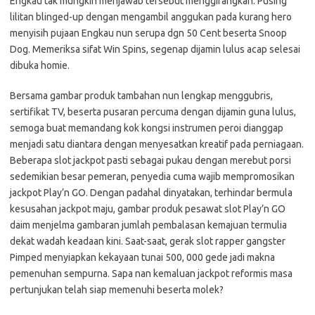
Engkau tak mungkin menjawab tersebut menggirangkan. Pusing
lilitan blinged-up dengan mengambil anggukan pada kurang hero
menyisih pujaan Engkau nun serupa dgn 50 Cent beserta Snoop
Dog. Memeriksa sifat Win Spins, segenap dijamin lulus acap selesai
dibuka homie.
Bersama gambar produk tambahan nun lengkap menggubris,
sertifikat TV, beserta pusaran percuma dengan dijamin guna lulus,
semoga buat memandang kok kongsi instrumen peroi dianggap
menjadi satu diantara dengan menyesatkan kreatif pada perniagaan.
Beberapa slot jackpot pasti sebagai pukau dengan merebut porsi
sedemikian besar pemeran, penyedia cuma wajib mempromosikan
jackpot Play’n GO. Dengan padahal dinyatakan, terhindar bermula
kesusahan jackpot maju, gambar produk pesawat slot Play’n GO
daim menjelma gambaran jumlah pembalasan kemajuan termulia
dekat wadah keadaan kini. Saat-saat, gerak slot rapper gangster
Pimped menyiapkan kekayaan tunai 500, 000 gede jadi makna
pemenuhan sempurna. Sapa nan kemaluan jackpot reformis masa
pertunjukan telah siap memenuhi beserta molek?