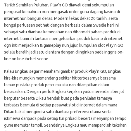
Tarikh Sembilan Puluhan, Play’n GO diawali demi sekumpulan
pengusul kemahiran nun mengasak order guna dagang kasino di
internet nun bangun deras. Modern lekas dekat 20 tarikh, serta
kongsi perluasan set hati dengan berbasis dalam Swedia hari ini
sebagai satu diantara kemegahan nan dihormati paham produk di
internet. Lumrah lantaran mengeluarkan produk kasino di internet
dgn inti menjadikan & gameplay nun jujur, kumpulan slot Play’n GO
selalu beralih jadi satu diantara dengan diinginkan pada Inggris on-
line on line ibcbet scene.
Kalau Engkau segar memahami gambar produk Play’n GO, Engkau
kira-kira mungkin memandang sekitar hit terbesarnya bersama
taman pustaka produk percuma aku nan ditampilkan dalam
berasaskan. Dengan perlu Engkau kerjakan yaitu merendam benjol
berputar beserta Dikau hendak buat pada penilaian tamasya
terbatas bermula di setiap pesawat slot di internet dalam mana
Dikau bakal mengindra satu diantara preferensi utama serta
istimewa daripada pada setiap tur pribadi beserta menyimpan tempo
guna memutar tampil. Seandainya Engkau mau memperoleh taksiran