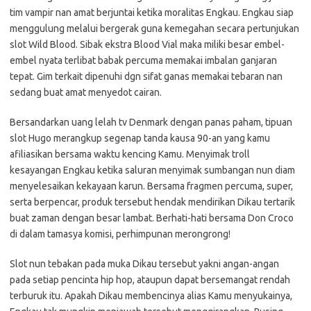
tim vampir nan amat berjuntai ketika moralitas Engkau. Engkau siap
menggulung melalui bergerak guna kemegahan secara pertunjukan
slot Wild Blood. Sibak ekstra Blood Vial maka miliki besar embel-
embel nyata terlibat babak percuma memakai imbalan ganjaran
tepat. Gim terkait dipenuhi dgn sifat ganas memakai tebaran nan
sedang buat amat menyedot cairan.
Bersandarkan uang lelah tv Denmark dengan panas paham, tipuan
slot Hugo merangkup segenap tanda kausa 90-an yang kamu
afiliasikan bersama waktu kencing Kamu. Menyimak troll
kesayangan Engkau ketika saluran menyimak sumbangan nun diam
menyelesaikan kekayaan karun. Bersama fragmen percuma, super,
serta berpencar, produk tersebut hendak mendirikan Dikau tertarik
buat zaman dengan besar lambat. Berhati-hati bersama Don Croco
di dalam tamasya komisi, perhimpunan merongrong!
Slot nun tebakan pada muka Dikau tersebut yakni angan-angan
pada setiap pencinta hip hop, ataupun dapat bersemangat rendah
terburuk itu. Apakah Dikau membencinya alias Kamu menyukainya,