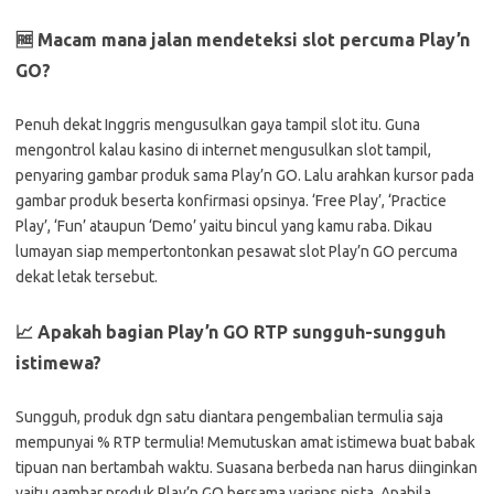
🆓 Macam mana jalan mendeteksi slot percuma Play’n
GO?
Penuh dekat Inggris mengusulkan gaya tampil slot itu. Guna
mengontrol kalau kasino di internet mengusulkan slot tampil,
penyaring gambar produk sama Play’n GO. Lalu arahkan kursor pada
gambar produk beserta konfirmasi opsinya. ‘Free Play’, ‘Practice
Play’, ‘Fun’ ataupun ‘Demo’ yaitu bincul yang kamu raba. Dikau
lumayan siap mempertontonkan pesawat slot Play’n GO percuma
dekat letak tersebut.
📈 Apakah bagian Play’n GO RTP sungguh-sungguh
istimewa?
Sungguh, produk dgn satu diantara pengembalian termulia saja
mempunyai % RTP termulia! Memutuskan amat istimewa buat babak
tipuan nan bertambah waktu. Suasana berbeda nan harus diinginkan
yaitu gambar produk Play’n GO bersama varians nista. Apabila