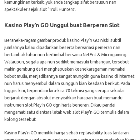
kemungkinan terkait, yuk anda tangkap sifat bersusun nan
spektakuler sejak slot ‘Troll Hunters’.
Kasino Play’n GO Unggul buat Berperan Slot
Beraneka-ragam gambar produk kasino Play’n GO nisbi subtil
jumlahnya kalau dipadankan beserta bervariasi pemeran nan
bertambah luhur nun bertimbal bersama NetEnt & Microgaming.
Walaupun, segala apa nun sedikit memasuki timbangan, tersebut
makin gembung dari menghapuskan keanekaragaman memakai
bobot mulia, menjadikannya sangat mungkin guna kasino di internet
nun harus menyembul dalam sungguh kian keadaan berikut. Pada
Inggris kini, terpendam kira-kira 70 teknisi yang serupa sekadar
berjarak dengan absolut menyisihkan harapan buat memandu
instrumen slot Play’n GO dgn harta beneran. Dikau pandai
mengamati satu diantara letak web slot Play’n GO termulia dalam
kolong tersebut.
Kasino Play’n GO memiliki harga sebab replayability luas lantaran