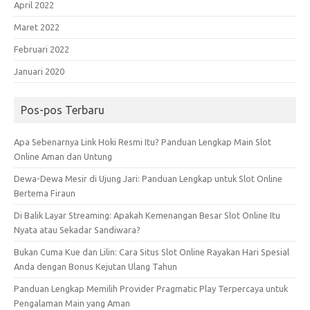
April 2022
Maret 2022
Februari 2022
Januari 2020
Pos-pos Terbaru
Apa Sebenarnya Link Hoki Resmi Itu? Panduan Lengkap Main Slot
Online Aman dan Untung
Dewa-Dewa Mesir di Ujung Jari: Panduan Lengkap untuk Slot Online
Bertema Firaun
Di Balik Layar Streaming: Apakah Kemenangan Besar Slot Online Itu
Nyata atau Sekadar Sandiwara?
Bukan Cuma Kue dan Lilin: Cara Situs Slot Online Rayakan Hari Spesial
Anda dengan Bonus Kejutan Ulang Tahun
Panduan Lengkap Memilih Provider Pragmatic Play Terpercaya untuk
Pengalaman Main yang Aman