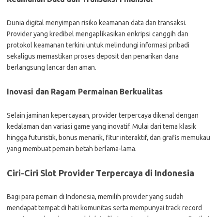
Dunia digital menyimpan risiko keamanan data dan transaksi.
Provider yang kredibel mengaplikasikan enkripsi canggih dan
protokol keamanan terkini untuk melindungi informasi pribadi
sekaligus memastikan proses deposit dan penarikan dana
berlangsung lancar dan aman.
Inovasi dan Ragam Permainan Berkualitas
Selain jaminan kepercayaan, provider terpercaya dikenal dengan
kedalaman dan variasi game yang inovatif. Mulai dari tema klasik
hingga futuristik, bonus menarik, fitur interaktif, dan grafis memukau
yang membuat pemain betah berlama-lama.
Ciri-Ciri Slot Provider Terpercaya di Indonesia
Bagi para pemain di Indonesia, memilih provider yang sudah
mendapat tempat di hati komunitas serta mempunyai track record