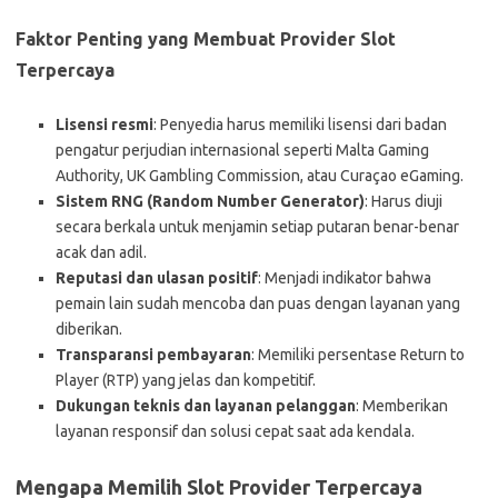
Faktor Penting yang Membuat Provider Slot
Terpercaya
Lisensi resmi
: Penyedia harus memiliki lisensi dari badan
pengatur perjudian internasional seperti Malta Gaming
Authority, UK Gambling Commission, atau Curaçao eGaming.
Sistem RNG (Random Number Generator)
: Harus diuji
secara berkala untuk menjamin setiap putaran benar-benar
acak dan adil.
Reputasi dan ulasan positif
: Menjadi indikator bahwa
pemain lain sudah mencoba dan puas dengan layanan yang
diberikan.
Transparansi pembayaran
: Memiliki persentase Return to
Player (RTP) yang jelas dan kompetitif.
Dukungan teknis dan layanan pelanggan
: Memberikan
layanan responsif dan solusi cepat saat ada kendala.
Mengapa Memilih Slot Provider Terpercaya