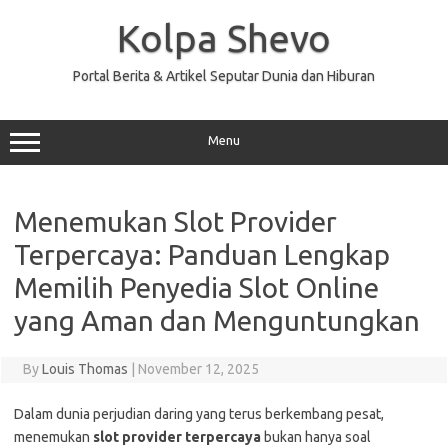
Skip
to
Kolpa Shevo
content
Portal Berita & Artikel Seputar Dunia dan Hiburan
Menu
Menemukan Slot Provider
Terpercaya: Panduan Lengkap
Memilih Penyedia Slot Online
yang Aman dan Menguntungkan
By
Louis Thomas
|
November 12, 2025
Dalam dunia perjudian daring yang terus berkembang pesat,
menemukan
slot provider terpercaya
bukan hanya soal