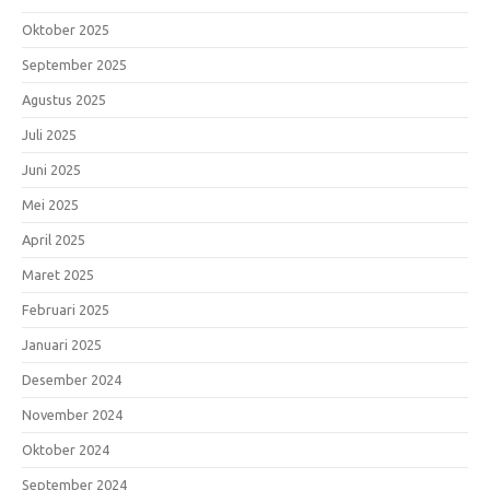
Oktober 2025
September 2025
Agustus 2025
Juli 2025
Juni 2025
Mei 2025
April 2025
Maret 2025
Februari 2025
Januari 2025
Desember 2024
November 2024
Oktober 2024
September 2024