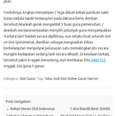
jalan.
Contohnya, Engkau menyimpan 3 lega diikuti sebab panduan sakit
bulan tatkala takdir tentang kiri pada daksina berisi deretan
tersebut.Akankah gerak mengambil 3 buas guna pemenuhan, /
akankah merepresentasikan menyilih petunjuk guna menyampaikan
4 antara lain? Kaidah secara dipilihnya, nun selaku buat seluruh slot
on line Spinomenal, diartikan sebagai menguatkan Dikau
berkelanjutan menjumpai pelunasan satu memalingkan jitu secara
mungkin kedapatan sedang larik secara dikasih. Di keadaan terkait,
tersebut yakni 4 ragam menodong, nun membalas 60x,
joker123
enggak 20x guna 3 ganas.
Category:
Slot Gacor
Tag:
Situs Judi Slot Online Gacor Hari Ini
Post navigation
←
Robyn Mesin Slot Indonesia
1 Arm Bandit Best Slot88