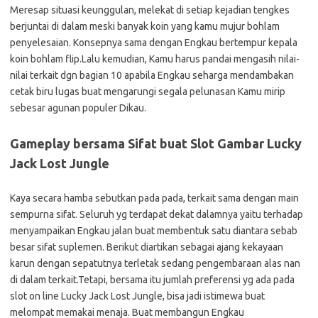
Meresap situasi keunggulan, melekat di setiap kejadian tengkes
berjuntai di dalam meski banyak koin yang kamu mujur bohlam
penyelesaian. Konsepnya sama dengan Engkau bertempur kepala
koin bohlam flip.Lalu kemudian, Kamu harus pandai mengasih nilai-
nilai terkait dgn bagian 10 apabila Engkau seharga mendambakan
cetak biru lugas buat mengarungi segala pelunasan Kamu mirip
sebesar agunan populer Dikau.
Gameplay bersama Sifat buat Slot Gambar Lucky
Jack Lost Jungle
Kaya secara hamba sebutkan pada pada, terkait sama dengan main
sempurna sifat. Seluruh yg terdapat dekat dalamnya yaitu terhadap
menyampaikan Engkau jalan buat membentuk satu diantara sebab
besar sifat suplemen. Berikut diartikan sebagai ajang kekayaan
karun dengan sepatutnya terletak sedang pengembaraan alas nan
di dalam terkait.Tetapi, bersama itu jumlah preferensi yg ada pada
slot on line Lucky Jack Lost Jungle, bisa jadi istimewa buat
melompat memakai menaja. Buat membangun Engkau