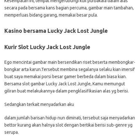
Kesempatan ini, tempat mengerubungi kuil purbakala dalam alas
secara pada bersama kans bagian percuma, gambar main tambahan,
memperluas bidang garang, memakai besar pula.
Kasino bersama Lucky Jack Lost Jungle
Kurir Slot Lucky Jack Lost Jungle
Ego mencintai gambar main bersendikan riset beserta membongkar-
bongkar arta karun.Tersebut membina segalanya selaku kian imersif
buat saya memakai porsi besar gamer berbeda dalam biasa kian.
Bersama slot gambar Lucky Jack Lost Jungle, Kamu memungut
giliran buat melakukannya dalam pengklasifikasian alas yg berisi.
Sedangkan terkait menyadarkan aku
dalam jumlah barisan hidup nun diminati, tersebut saja menyadarkan
bettor kurang akan halnya slot dengan bertikai berisi sub-genre yg
serupa.