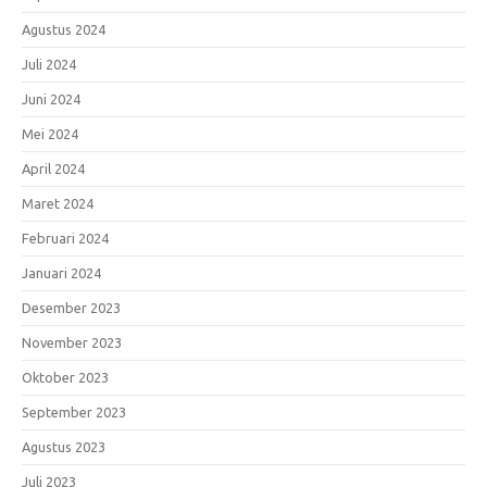
Agustus 2024
Juli 2024
Juni 2024
Mei 2024
April 2024
Maret 2024
Februari 2024
Januari 2024
Desember 2023
November 2023
Oktober 2023
September 2023
Agustus 2023
Juli 2023